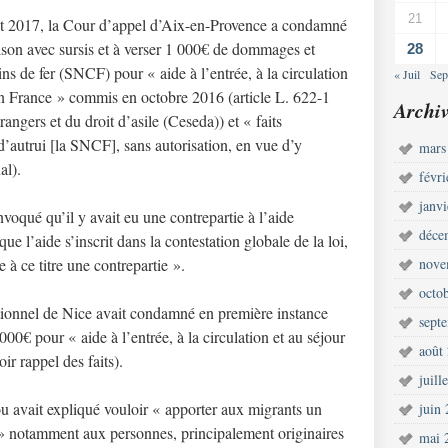
21
oût 2017, la Cour d’appel d’Aix-en-Provence a condamné
son avec sursis et à verser 1 000€ de dommages et
28
ins de fer (SNCF) pour « aide à l’entrée, à la circulation
« Juil
Sep
 en France » commis en octobre 2016 (article L. 622-1
Archiv
angers et du droit d’asile (Ceseda)) et « faits
n d’autrui [la SNCF], sans autorisation, en vue d’y
mars
al).
févr
janv
nvoqué qu’il y avait eu une contrepartie à l’aide
déce
e l’aide s’inscrit dans la contestation globale de la loi,
e à ce titre une contrepartie ».
nove
octo
ctionnel de Nice avait condamné en première instance
sept
€ pour « aide à l’entrée, à la circulation et au séjour
août
ir rappel des faits).
juill
 avait expliqué vouloir « apporter aux migrants un
juin
l » notamment aux personnes, principalement originaires
mai 