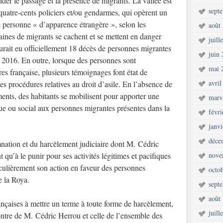
mider le passage et la présence de migrants. La vallée est
sept
uatre-cents policiers et/ou gendarmes, qui opèrent un
e personne « d’apparence étrangère », selon les
août
aines de migrants se cachent et se mettent en danger
juill
aurait eu officiellement 18 décès de personnes migrantes
juin
é 2016. En outre, lorsque des personnes sont
mai 
es française, plusieurs témoignages font état de
avril
des procédures relatives au droit d’asile. En l’absence de
nts, des habitants se mobilisent pour apporter une
mars
ue ou social aux personnes migrantes présentes dans la
févr
janv
déce
nation et du harcèlement judiciaire dont M. Cédric
nt qu’à le punir pour ses activités légitimes et pacifiques
nove
iculièrement son action en faveur des personnes
octo
e la Roya.
sept
août
rançaises à mettre un terme à toute forme de harcèlement,
juill
ontre de M. Cédric Herrou et celle de l’ensemble des