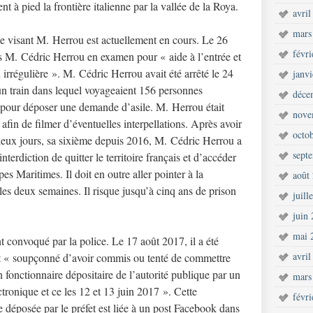
t à pied la frontière italienne par la vallée de la Roya.
avril
mars
le visant M. Herrou est actuellement en cours. Le 26
févr
is M. Cédric Herrou en examen pour « aide à l’entrée et
n irrégulière ». M. Cédric Herrou avait été arrêté le 24
janv
un train dans lequel voyageaient 156 personnes
déce
e pour déposer une demande d’asile. M. Herrou était
nove
afin de filmer d’éventuelles interpellations. Après avoir
octo
deux jours, sa sixième depuis 2016, M. Cédric Herrou a
sept
nterdiction de quitter le territoire français et d’accéder
es Maritimes. Il doit en outre aller pointer à la
août
es deux semaines. Il risque jusqu’à cinq ans de prison
juill
juin
mai 
 convoqué par la police. Le 17 août 2017, il a été
avril
est « soupçonné d’avoir commis ou tenté de commettre
n fonctionnaire dépositaire de l’autorité publique par un
mars
ronique et ce les 12 et 13 juin 2017 ». Cette
févr
te déposée par le préfet est liée à un post Facebook dans