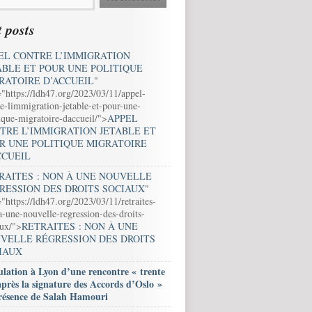
 posts
EL CONTRE L’IMMIGRATION
ABLE ET POUR UNE POLITIQUE
RATOIRE D’ACCUEIL
"
="https://ldh47.org/2023/03/11/appel-
e-limmigration-jetable-et-pour-une-
ique-migratoire-daccueil/">
APPEL
TRE L’IMMIGRATION JETABLE ET
R UNE POLITIQUE MIGRATOIRE
CCUEIL
RAITES : NON À UNE NOUVELLE
RESSION DES DROITS SOCIAUX
"
"https://ldh47.org/2023/03/11/retraites-
-une-nouvelle-regression-des-droits-
aux/">
RETRAITES : NON À UNE
VELLE RÉGRESSION DES DROITS
IAUX
lation à Lyon d’une rencontre « trente
après la signature des Accords d’Oslo »
résence de Salah Hamouri