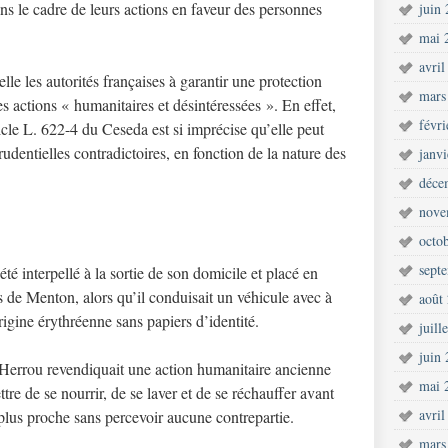
ns le cadre de leurs actions en faveur des personnes
juin
mai 
avril
le les autorités françaises à garantir une protection
mars
es actions « humanitaires et désintéressées ». En effet,
févr
ticle L. 622-4 du Ceseda est si imprécise qu’elle peut
rudentielles contradictoires, en fonction de la nature des
janv
déce
nove
octo
sept
é interpellé à la sortie de son domicile et placé en
s de Menton, alors qu’il conduisait un véhicule avec à
août
igine érythréenne sans papiers d’identité.
juill
juin
 Herrou revendiquait une action humanitaire ancienne
mai 
tre de se nourrir, de se laver et de se réchauffer avant
avril
a plus proche sans percevoir aucune contrepartie.
mars