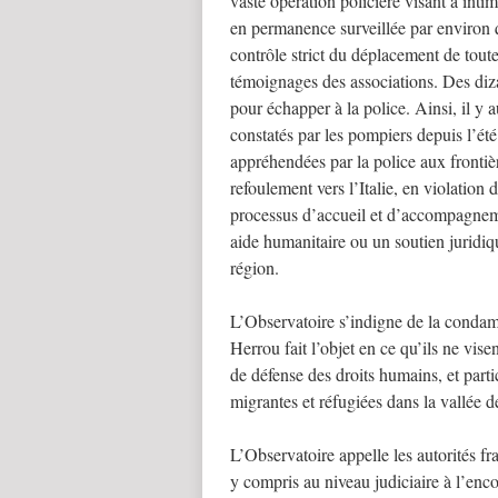
vaste opération policière visant à inti
en permanence surveillée par environ q
contrôle strict du déplacement de tout
témoignages des associations. Des diz
pour échapper à la police. Ainsi, il y 
constatés par les pompiers depuis l’ét
appréhendées par la police aux frontièr
refoulement vers l’Italie, en violation 
processus d’accueil et d’accompagneme
aide humanitaire ou un soutien juridiq
région.
L’Observatoire s’indigne de la condam
Herrou fait l’objet en ce qu’ils ne vise
de défense des droits humains, et part
migrantes et réfugiées dans la vallée d
L’Observatoire appelle les autorités f
y compris au niveau judiciaire à l’enc