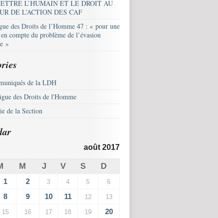
ETTRE L’HUMAIN ET LE DROIT AU
UR DE L’ACTION DES CAF
igue des Droits de l’Homme 47 : « pour une
e en compte du problème de l’évasion
le »
ries
uniqués de la LDH
igue des Droits de l'Homme
e de la Section
dar
août 2017
M
M
J
V
S
D
1
2
3
4
5
6
8
9
10
11
12
13
20
15
16
17
18
19