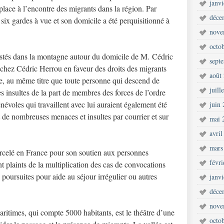
janv
n place à l’encontre des migrants dans la région. Par
déce
de six gardes à vue et son domicile a été perquisitionné à
nove
octo
ostés dans la montagne autour du domicile de M. Cédric
sept
t chez Cédric Herrou en faveur des droits des migrants
août
ice, au même titre que toute personne qui descend de
juill
es insultes de la part de membres des forces de l’ordre
névoles qui travaillent avec lui auraient également été
juin
 de nombreuses menaces et insultes par courrier et sur
mai 
avril
mars
arcelé en France pour son soutien aux personnes
févr
nt plaints de la multiplication des cas de convocations
poursuites pour aide au séjour irrégulier ou autres
janv
déce
nove
ritimes, qui compte 5000 habitants, est le théâtre d’une
octo