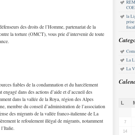
REM
COE
la L
pris
défenseurs des droits de l’Homme, partenariat de la
fisca
ntre la torture (OMCT), vous prie d’intervenir de toute
Catego
ance.
Comm
La L
La Vi
Calen
sources fiables de la condamnation et du harcèlement
ant engagé dans des actions d’aide et d’accueil des
mment dans la vallée de la Roya, région des Alpes
L
enne, membre du conseil d’administration de l’association
ense des migrants de la vallée franco-italienne de La
ièrement le refoulement illégal de migrants, notamment
7
’Italie.
14