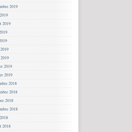
embre 2019
 2019
et 2019
 2019
2019
 2019
 2019
ier 2019
ier 2019
mbre 2018
mbre 2018
bre 2018
embre 2018
 2018
et 2018