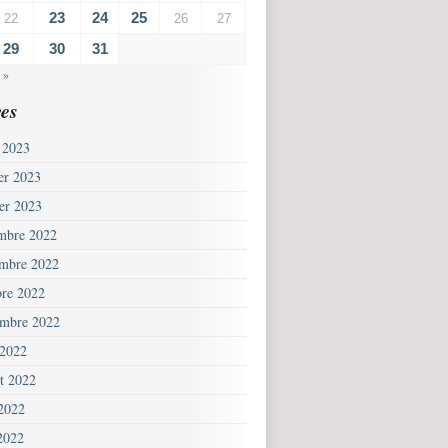
23
24
25
22
26
27
29
30
31
 »
es
 2023
ier 2023
ier 2023
mbre 2022
mbre 2022
bre 2022
embre 2022
 2022
et 2022
 2022
2022