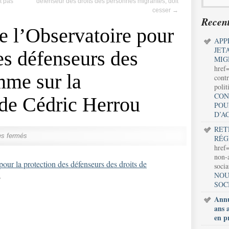
t pas
défenseur des droits des personnes migrantes, doit
cesser
→
Recent
e l’Observatoire pour
APP
JET
es défenseurs des
MIG
href
mme sur la
contr
polit
CON
de Cédric Herrou
POU
D’A
RET
s fermés
RÉG
href=
non-a
pour la protection des défenseurs des droits de
soci
2
NOU
SOC
Annu
ans 
en p