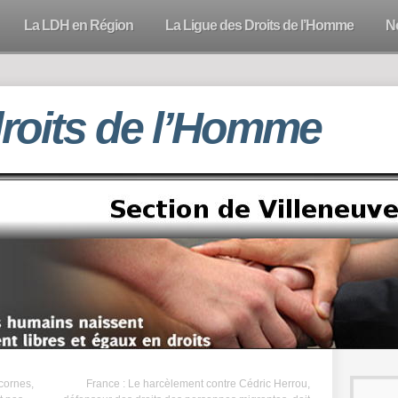
La LDH en Région
La Ligue des Droits de l’Homme
N
droits de l’Homme
cornes,
France : Le harcèlement contre Cédric Herrou,