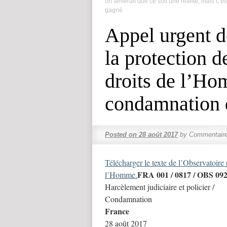
on aimerait que ce soit une réalité, mais c’es
gagné
Appel urgent d
la protection d
droits de l’Ho
condamnation 
Posted on
28 août 2017
by
Commentaire
Télécharger le texte de l’Observatoire 
FRA 001 / 0817 / OBS 09
l’Homme.
Harcèlement judiciaire et policier /
Condamnation
France
28 août 2017