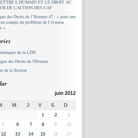
ETTRE L’HUMAIN ET LE DROIT AU
UR DE L’ACTION DES CAF
igue des Droits de l’Homme 47 : « pour une
e en compte du problème de l’évasion
le »
ries
uniqués de la LDH
igue des Droits de l'Homme
e de la Section
dar
juin 2012
M
M
J
V
S
D
1
2
3
6
7
8
5
9
10
12
13
14
15
16
17