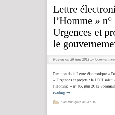
Lettre électron
l’Homme » n° 8
Urgences et pro
le gouverneme
Posted on
28 juin 2012
by
Commentaire
Parution de la Lettre électronique « 
« Urgences et projets : la LDH saisit 
l’Homme » n° 83, juin 2012 Sommaire
reading
→
Communiqués de la LDH