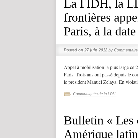
La FIDH, la L
frontières appe
Paris, à la dat
Posted on
27 juin 2012
by
Commentaire
Appel à mobilisation la plus large ce 
Paris. Trois ans ont passé depuis le co
le président Manuel Zelaya. En viola
Communiqués de la LDH
Bulletin « Les
Amérique latin