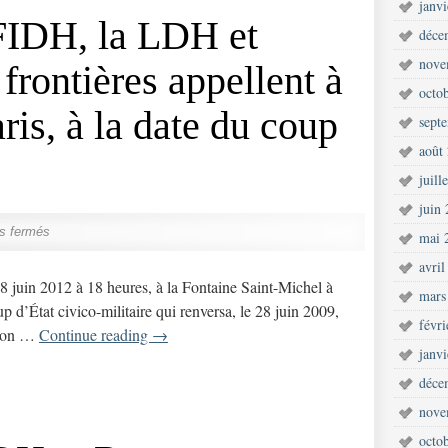
janv
FIDH, la LDH et
déce
nove
frontières appellent à
octo
ris, à la date du coup
sept
août
juill
juin
s fermés
mai 
avril
28 juin 2012 à 18 heures, à la Fontaine Saint-Michel à
mars
up d’État civico-militaire qui renversa, le 28 juin 2009,
févr
tion …
Continue reading
→
janv
déce
nove
octo