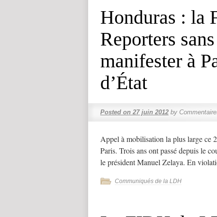
Honduras : la 
Reporters sans 
manifester à Pa
d’État
Posted on
27 juin 2012
by
Commentaire
Appel à mobilisation la plus large ce 
Paris. Trois ans ont passé depuis le co
le président Manuel Zelaya. En viola
Communiqués de la LDH