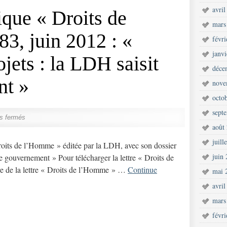
avril
ique « Droits de
mars
3, juin 2012 : «
févr
janv
jets : la LDH saisit
déce
nt »
nove
octo
sept
s fermés
août
juill
Droits de l’Homme » éditée par la LDH, avec son dossier
juin
le gouvernement » Pour télécharger la lettre « Droits de
 de la lettre « Droits de l’Homme » …
Continue
mai 
avril
mars
févr