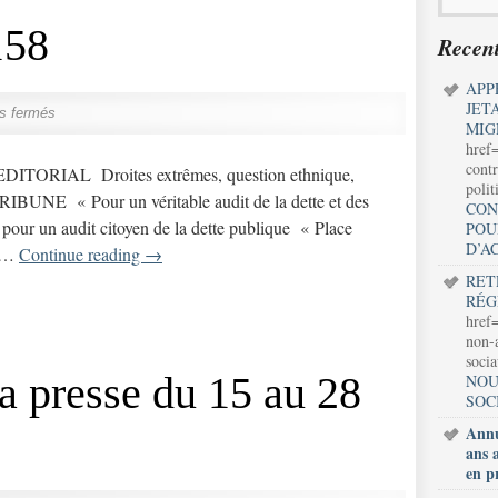
158
Recent
APP
JET
s fermés
MIG
href
contr
» EDITORIAL Droites extrêmes, question ethnique,
polit
RIBUNE « Pour un véritable audit de la dette et des
CON
l pour un audit citoyen de la dette publique « Place
POU
D’A
? …
Continue reading
→
RET
RÉG
href=
non-a
soci
 presse du 15 au 28
NOU
SOC
Annu
ans 
en p