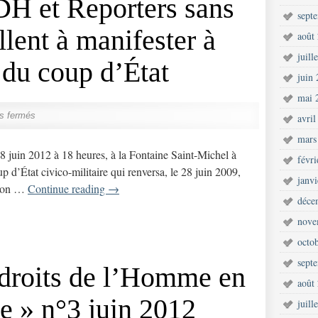
DH et Reporters sans
sept
llent à manifester à
août
juill
e du coup d’État
juin
mai 
s fermés
avril
mars
28 juin 2012 à 18 heures, à la Fontaine Saint-Michel à
févr
up d’État civico-militaire qui renversa, le 28 juin 2009,
janv
tion …
Continue reading
→
déce
nove
octo
sept
 droits de l’Homme en
août
e » n°3 juin 2012
juill