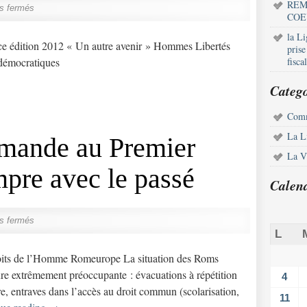
REM
s fermés
COE
la L
ce édition 2012 « Un autre avenir » Hommes Libertés
pris
 démocratiques
fisca
Catego
Comm
La L
mande au Premier
La Vi
mpre avec le passé
Calen
s fermés
L
oits de l’Homme Romeurope La situation des Roms
re extrêmement préoccupante : évacuations à répétition
4
ire, entraves dans l’accès au droit commun (scolarisation,
11