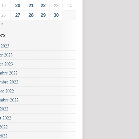
20
21
22
19
23
24
27
28
29
30
26
l »
es
 2023
ier 2023
ier 2023
mbre 2022
mbre 2022
bre 2022
embre 2022
 2022
et 2022
 2022
2022