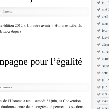
juin
mai 
s fermés
avril
mars
ce édition 2012 « Un autre avenir » Hommes Libertés
févr
 démocratiques
janv
déce
nove
pagne pour l’égalité
octo
sept
août
juill
juin
s fermés
mai 
 de l’Homme a tenu, samedi 23 juin, sa Convention
avril
nstitutionnel entre deux congrès qui permet aux sections
mars