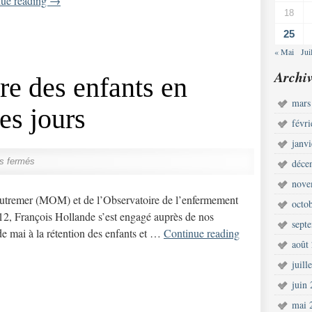
nue reading
→
18
25
« Mai
Jui
Archiv
re des enfants en
mars
les jours
févr
janv
s fermés
déce
nove
remer (MOM) et de l’Observatoire de l’enfermement
octo
12, François Hollande s’est engagé auprès de nos
sept
 de mai à la rétention des enfants et …
Continue reading
août
juill
juin
mai 