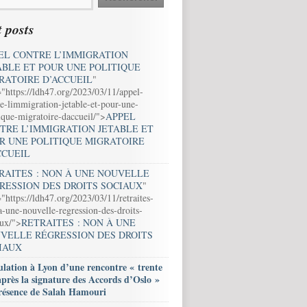
 posts
EL CONTRE L’IMMIGRATION
ABLE ET POUR UNE POLITIQUE
RATOIRE D’ACCUEIL
"
="https://ldh47.org/2023/03/11/appel-
e-limmigration-jetable-et-pour-une-
ique-migratoire-daccueil/">
APPEL
TRE L’IMMIGRATION JETABLE ET
R UNE POLITIQUE MIGRATOIRE
CCUEIL
RAITES : NON À UNE NOUVELLE
RESSION DES DROITS SOCIAUX
"
"https://ldh47.org/2023/03/11/retraites-
-une-nouvelle-regression-des-droits-
aux/">
RETRAITES : NON À UNE
VELLE RÉGRESSION DES DROITS
IAUX
lation à Lyon d’une rencontre « trente
après la signature des Accords d’Oslo »
résence de Salah Hamouri