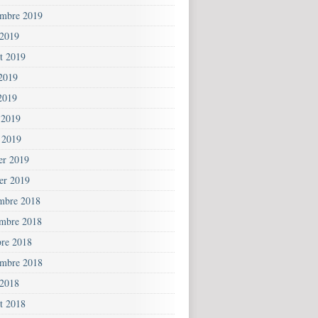
embre 2019
 2019
et 2019
 2019
2019
 2019
 2019
ier 2019
ier 2019
mbre 2018
mbre 2018
bre 2018
embre 2018
 2018
et 2018