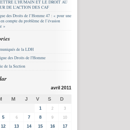
ETTRE L’HUMAIN ET LE DROIT AU
UR DE L’ACTION DES CAF
igue des Droits de l’Homme 47 : « pour une
e en compte du problème de l’évasion
le »
ries
uniqués de la LDH
igue des Droits de l'Homme
e de la Section
dar
avril 2011
M
M
J
V
S
D
1
2
3
5
7
8
6
9
10
12
13
14
15
16
17