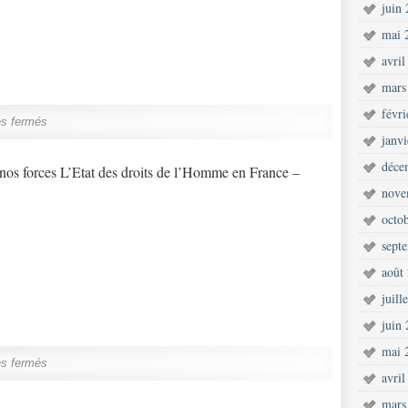
juin
mai 
avril
mars
févr
s fermés
janv
déce
nos forces L’Etat des droits de l’Homme en France –
nove
octo
sept
août
juill
juin
mai 
s fermés
avril
mars