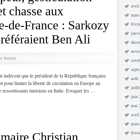
avril
et chasse aux
mars
le-de-France : Sarkozy
févr
janv
référaient Ben Ali
déce
nove
s fermés
octo
sept
ndécent que le président de la République française
août
nt pour limiter la liberté de circulation en Europe au
juill
e ressortissants tunisiens en Italie. Evoquer les …
juin
mai 
avril
mars
févr
 maire Christian