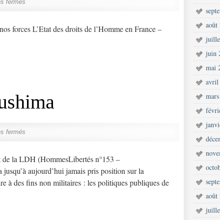
s fermés
sept
août
nos forces L’Etat des droits de l’Homme en France –
juill
juin
mai 
avril
ushima
mars
févr
janv
s fermés
déce
nove
ent de la LDH (HommesLibertés n°153 –
octo
jusqu’à aujourd’hui jamais pris position sur la
sept
re à des fins non militaires : les politiques publiques de
août
juill