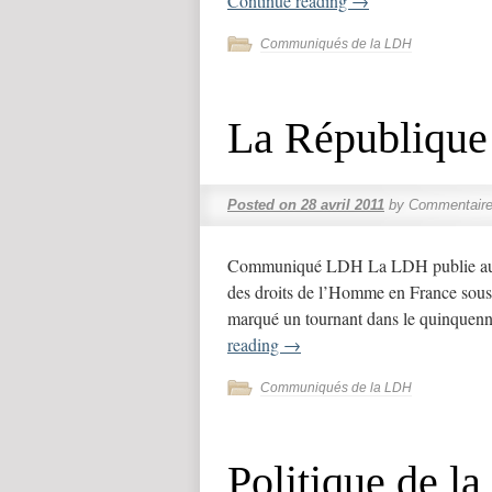
Continue reading
→
Communiqués de la LDH
La République
Posted on
28 avril 2011
by
Commentaire
Communiqué LDH La LDH publie aux é
des droits de l’Homme en France sous 
marqué un tournant dans le quinquen
reading
→
Communiqués de la LDH
Politique de la