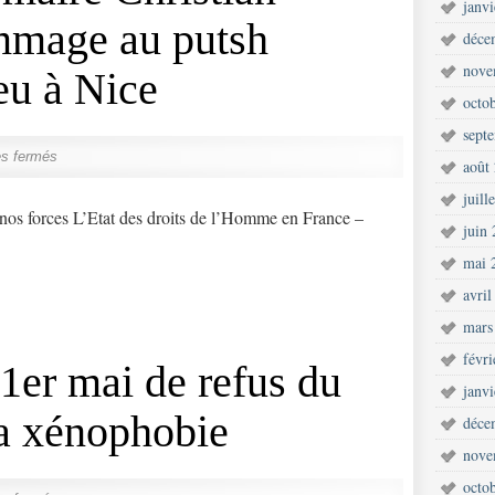
janv
ommage au putsh
déce
nove
eu à Nice
octo
sept
s fermés
août
juill
nos forces L’Etat des droits de l’Homme en France –
juin
mai 
avril
mars
févr
1er mai de refus du
janv
la xénophobie
déce
nove
octo