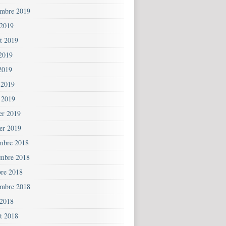
embre 2019
 2019
et 2019
 2019
2019
 2019
 2019
ier 2019
ier 2019
mbre 2018
mbre 2018
bre 2018
embre 2018
 2018
et 2018