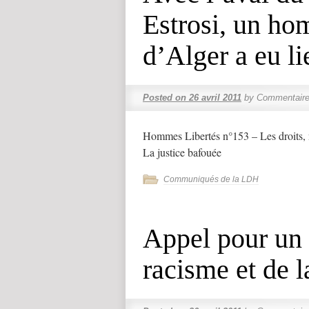
Estrosi, un h
d’Alger a eu li
Posted on
26 avril 2011
by
Commentaire
Hommes Libertés n°153 – Les droits, 
La justice bafouée
Communiqués de la LDH
Appel pour un 
racisme et de 