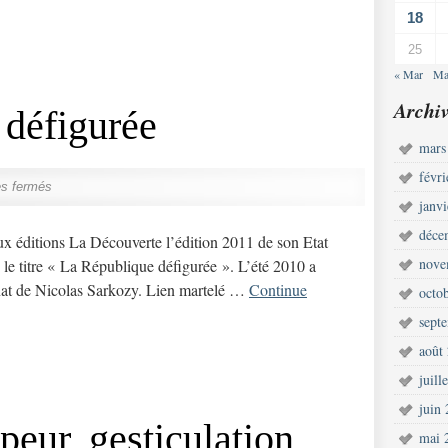
18
25
« Mar
Ma
Archiv
 défigurée
mars
févr
s fermés
janv
déce
ditions La Découverte l’édition 2011 de son Etat
nove
le titre « La République défigurée ». L’été 2010 a
nat de Nicolas Sarkozy. Lien martelé …
Continue
octo
sept
août
juill
juin
 peur, gesticulation
mai 