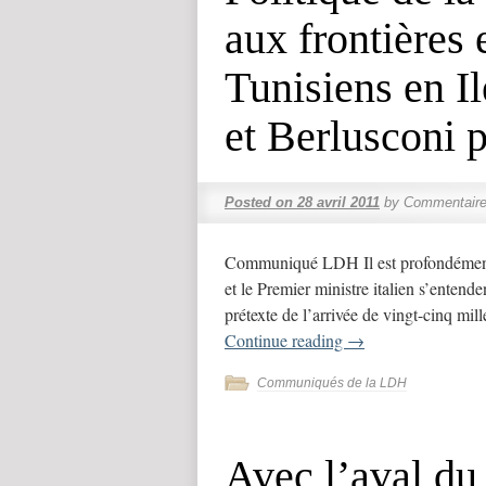
aux frontières 
Tunisiens en I
et Berlusconi p
Posted on
28 avril 2011
by
Commentaire
Communiqué LDH Il est profondément i
et le Premier ministre italien s’entende
prétexte de l’arrivée de vingt-cinq mill
Continue reading
→
Communiqués de la LDH
Avec l’aval du