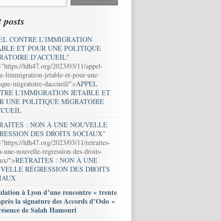
 posts
EL CONTRE L’IMMIGRATION
ABLE ET POUR UNE POLITIQUE
RATOIRE D’ACCUEIL
"
="https://ldh47.org/2023/03/11/appel-
e-limmigration-jetable-et-pour-une-
ique-migratoire-daccueil/">
APPEL
TRE L’IMMIGRATION JETABLE ET
R UNE POLITIQUE MIGRATOIRE
CCUEIL
RAITES : NON À UNE NOUVELLE
RESSION DES DROITS SOCIAUX
"
"https://ldh47.org/2023/03/11/retraites-
-une-nouvelle-regression-des-droits-
aux/">
RETRAITES : NON À UNE
VELLE RÉGRESSION DES DROITS
IAUX
lation à Lyon d’une rencontre « trente
après la signature des Accords d’Oslo »
résence de Salah Hamouri