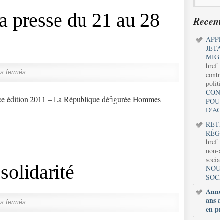
 presse du 21 au 28
Recent
APP
JET
MIG
href
s fermés
contr
polit
CON
nce édition 2011 – La République défigurée Hommes
POU
D’A
s
RET
RÉG
href=
non-a
soci
solidarité
NOU
SOC
Annu
ans 
s fermés
en p