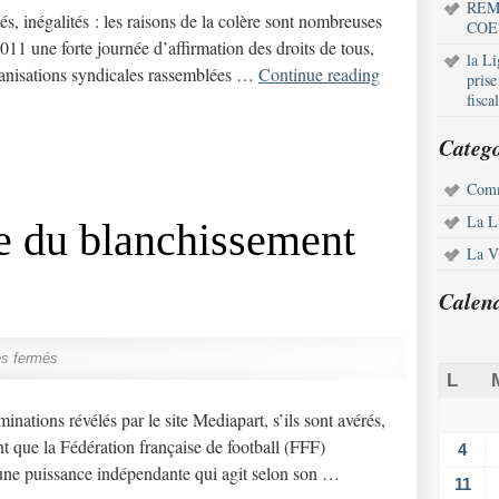
REM
inégalités : les raisons de la colère sont nombreuses
COE
011 une forte journée d’affirmation des droits de tous,
la L
rganisations syndicales rassemblées …
Continue reading
pris
fisca
Catego
Comm
La L
le du blanchissement
La Vi
Calen
s fermés
L
tions révélés par le site Mediapart, s’ils sont avérés,
nt que la Fédération française de football (FFF)
4
une puissance indépendante qui agit selon son …
11