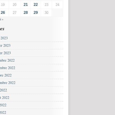
21
22
19
20
23
24
26
28
29
27
30
i »
es
 2023
ier 2023
ier 2023
mbre 2022
mbre 2022
bre 2022
embre 2022
 2022
et 2022
 2022
2022