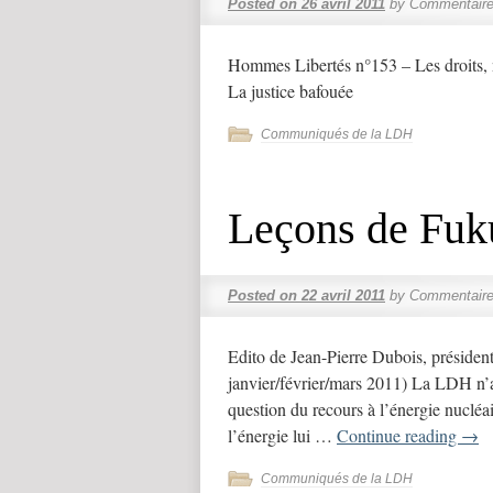
Posted on
26 avril 2011
by
Commentaire
Hommes Libertés n°153 – Les droits, 
La justice bafouée
Communiqués de la LDH
Leçons de Fuk
Posted on
22 avril 2011
by
Commentaire
Edito de Jean-Pierre Dubois, présid
janvier/février/mars 2011) La LDH n’a 
question du recours à l’énergie nucléai
l’énergie lui …
Continue reading
→
Communiqués de la LDH