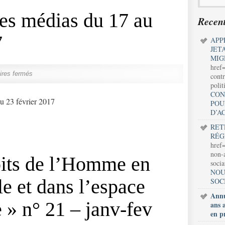
es médias du 17 au
Recent
7
APP
JET
MIG
href
res fermés
contr
polit
CON
au 23 février 2017
POU
D’A
RET
RÉG
href=
non-a
roits de l’Homme en
soci
NOU
e et dans l’espace
SOC
Annu
 » n° 21 – janv-fev
ans 
en p