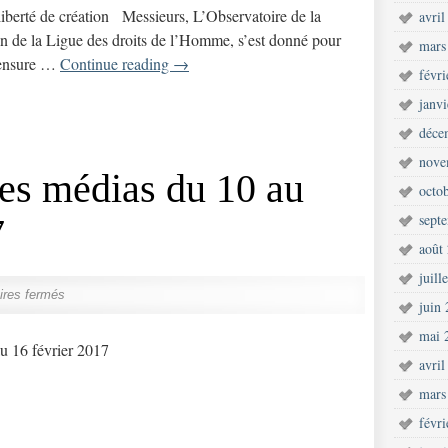
 liberté de création Messieurs, L’Observatoire de la
avril
ein de la Ligue des droits de l’Homme, s’est donné pour
mars
 censure …
Continue reading
→
févr
janv
déce
nove
es médias du 10 au
octo
sept
7
août
juill
res fermés
juin
mai 
au 16 février 2017
avril
mars
févr