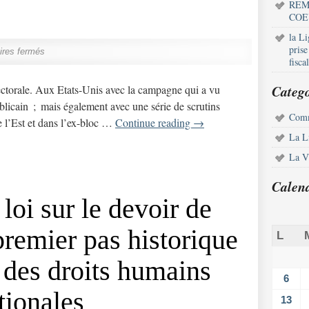
REM
COE
la L
pris
res fermés
fisca
Catego
ctorale. Aux Etats-Unis avec la campagne qui a vu
licain ; mais également avec une série de scrutins
Comm
de l’Est et dans l’ex-bloc …
Continue reading
→
La L
La Vi
Calen
loi sur le devoir de
premier pas historique
L
t des droits humains
6
tionales
13