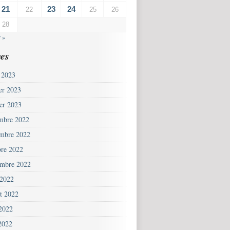
21
23
24
22
25
26
28
 »
es
 2023
ier 2023
ier 2023
mbre 2022
mbre 2022
bre 2022
embre 2022
 2022
et 2022
 2022
2022