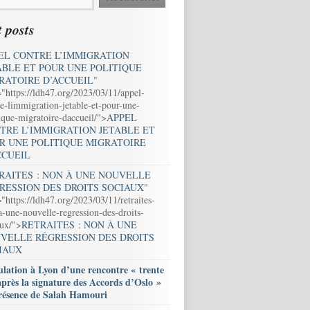
 posts
EL CONTRE L’IMMIGRATION
ABLE ET POUR UNE POLITIQUE
RATOIRE D’ACCUEIL
"
="https://ldh47.org/2023/03/11/appel-
e-limmigration-jetable-et-pour-une-
ique-migratoire-daccueil/">
APPEL
TRE L’IMMIGRATION JETABLE ET
R UNE POLITIQUE MIGRATOIRE
CCUEIL
RAITES : NON À UNE NOUVELLE
RESSION DES DROITS SOCIAUX
"
"https://ldh47.org/2023/03/11/retraites-
-une-nouvelle-regression-des-droits-
aux/">
RETRAITES : NON À UNE
VELLE RÉGRESSION DES DROITS
IAUX
lation à Lyon d’une rencontre « trente
après la signature des Accords d’Oslo »
résence de Salah Hamouri