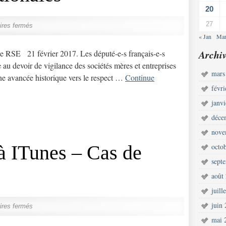
20
27
res fermés
« Jan
Mar
Archiv
 RSE 21 février 2017. Les député-e-s français-e-s
e au devoir de vigilance des sociétés mères et entreprises
mars
ne avancée historique vers le respect …
Continue
févr
janv
déce
nove
 à ITunes – Cas de
octo
sept
août
juill
juin
res fermés
mai 