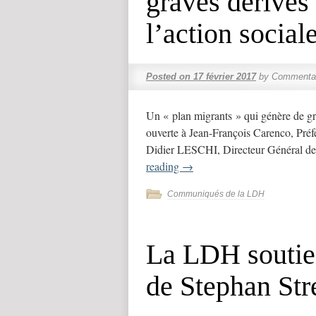
graves dérives
l’action social
Posted on
17 février 2017
by
Commentai
Un « plan migrants » qui génère de gra
ouverte à Jean-François Carenco, Préfe
Didier LESCHI, Directeur Général de 
reading
→
Communiqués de la LDH
La LDH soutien
de Stephan Str