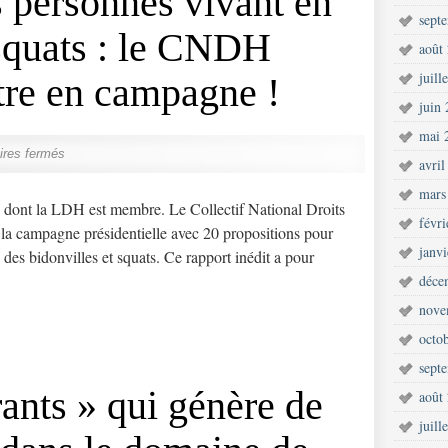
s personnes vivant en
sept
 squats : le CNDH
août
juill
re en campagne !
juin
mai 
res fermés
avril
mars
ont la LDH est membre. Le Collectif National Droits
févr
a campagne présidentielle avec 20 propositions pour
janv
 des bidonvilles et squats. Ce rapport inédit a pour
déce
nove
octo
sept
ants » qui génère de
août
juill