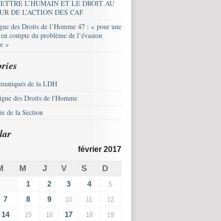
ETTRE L’HUMAIN ET LE DROIT AU
UR DE L’ACTION DES CAF
igue des Droits de l’Homme 47 : « pour une
e en compte du problème de l’évasion
le »
ries
uniqués de la LDH
igue des Droits de l'Homme
e de la Section
dar
février 2017
M
M
J
V
S
D
1
2
3
4
5
7
8
9
10
11
12
14
17
15
16
18
19