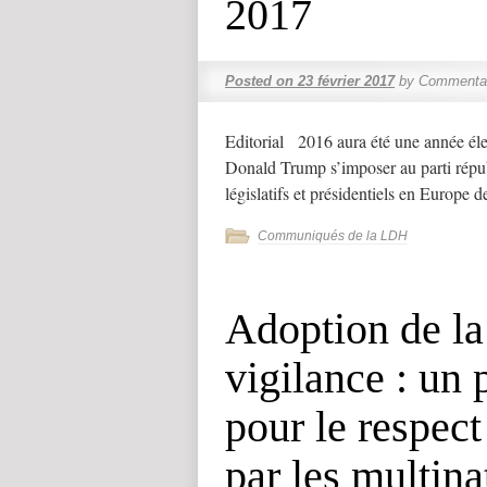
2017
Posted on
23 février 2017
by
Commentai
Editorial 2016 aura été une année éle
Donald Trump s’imposer au parti répub
législatifs et présidentiels en Europe 
Communiqués de la LDH
Adoption de la 
vigilance : un 
pour le respec
par les multina