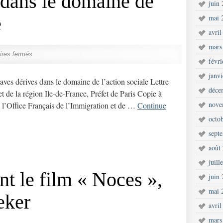
 dans le domaine de
juin
e
mai 
avril
mars
res fermés
févr
janv
ves dérives dans le domaine de l’action sociale Lettre
déce
t de la région Ile-de-France, Préfet de Paris Copie à
nove
l’Office Français de l’Immigration et de …
Continue
octo
sept
août
juill
t le film « Noces »,
juin
mai 
eker
avril
mars