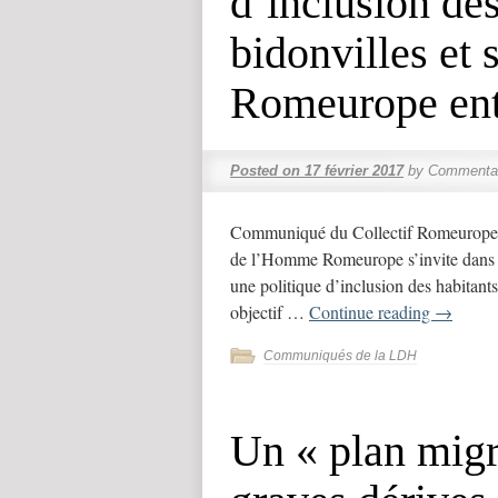
d’inclusion de
bidonvilles et
Romeurope ent
Posted on
17 février 2017
by
Commentai
Communiqué du Collectif Romeurope d
de l’Homme Romeurope s’invite dans l
une politique d’inclusion des habitants
objectif …
Continue reading
→
Communiqués de la LDH
Un « plan migr