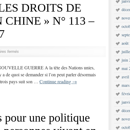
janv
LES DROITS DE
déce
CHINE » N° 113 –
nove
octo
7
sept
août
juill
res fermés
juin
ELLE GUERRE A la tête des Nations unies,
mai 
 y a de quoi se demander si l’on peut parler désormais
avril
trois pays suit son …
Continue reading
→
mars
févr
janv
déce
s pour une politique
nove
octo