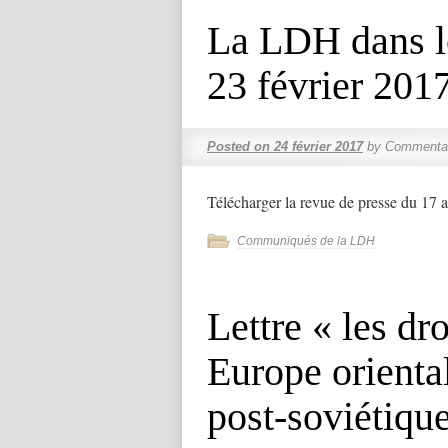
La LDH dans l
23 février 201
Posted on
24 février 2017
by
Commentai
Télécharger la revue de presse du 17 
Communiqués de la LDH
Lettre « les d
Europe oriental
post-soviétique