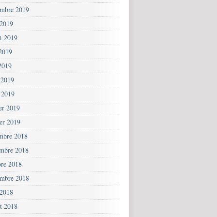
embre 2019
 2019
et 2019
 2019
2019
 2019
 2019
ier 2019
ier 2019
mbre 2018
mbre 2018
bre 2018
embre 2018
 2018
et 2018