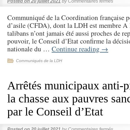
Posted on
20 juillet 2021
by
Commentaires fermés
Communiqué de la Coordination française po
d’asile (CFDA), dont la LDH est membre A l
talibans n’ont jamais été aussi proches de re
pouvoir, le Conseil d’Etat confirme la décis
nationale du …
Continue reading
→
Communiqués de la LDH
Arrêtés municipaux anti-pr
la chasse aux pauvres san
par le Conseil d’Etat
Posted on
20 juillet 2021
by
Commentaires fermés