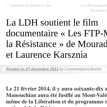
←
Hommes & Libertés n° 164
La LDH soutient le
du jeune r
La LDH soutient le film
documentaire « Les FTP-
la Résistance » de Mourad
et Laurence Karsznia
Posted on
27 décembre 2013
by
Commentaires fermés
Le 21 février 2014, il y aura soixante-dix 
Manouchian aura été fusillé au Mont-Valé
même de la Libération et du programme 