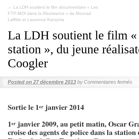
←
La LDH soutient le film documentaire « Les
FTP-MOI dans la Résistance » de Mourad
Laffitte et Laurence Karsznia
La LDH soutient le film «
station », du jeune réalisa
Coogler
Posted on
27 décembre 2013
by
Commentaires fermés
Sortie le 1
janvier 2014
er
1
janvier 2009, au petit matin, Oscar Gra
er
croise des agents de police dans la station