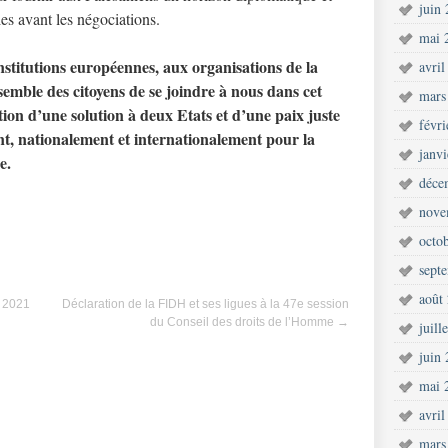
juin
ies avant les négociations.
mai 
itutions européennes, aux organisations de la
avril
ensemble des citoyens de se joindre à nous dans cet
mars
ation d’une solution à deux Etats et d’une paix juste
févr
nt, nationalement et internationalement pour la
janv
e.
déce
nove
octo
sept
août
n 2021
Déclaration de la FIDH et ses ligues à la 47e session
du Conseil des droits de l’Homme
→
juill
juin
mai 
avril
mars