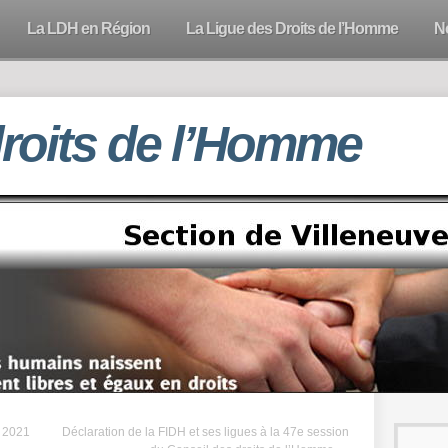
La LDH en Région
La Ligue des Droits de l’Homme
N
droits de l’Homme
n 2021
Déclaration de la FIDH et ses ligues à la 47e session