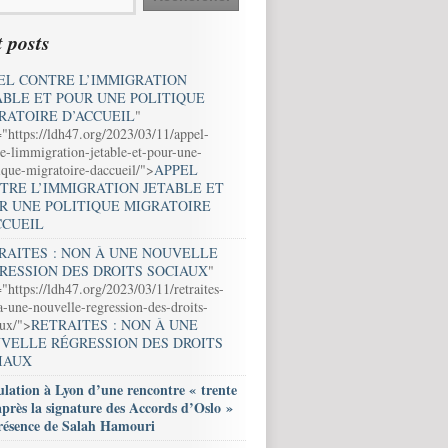
 posts
EL CONTRE L’IMMIGRATION
ABLE ET POUR UNE POLITIQUE
RATOIRE D’ACCUEIL
"
="https://ldh47.org/2023/03/11/appel-
e-limmigration-jetable-et-pour-une-
ique-migratoire-daccueil/">
APPEL
TRE L’IMMIGRATION JETABLE ET
R UNE POLITIQUE MIGRATOIRE
CCUEIL
RAITES : NON À UNE NOUVELLE
RESSION DES DROITS SOCIAUX
"
"https://ldh47.org/2023/03/11/retraites-
-une-nouvelle-regression-des-droits-
aux/">
RETRAITES : NON À UNE
VELLE RÉGRESSION DES DROITS
IAUX
lation à Lyon d’une rencontre « trente
après la signature des Accords d’Oslo »
résence de Salah Hamouri