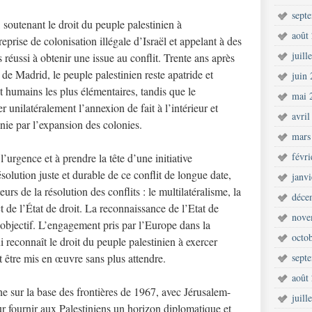
sept
outenant le droit du peuple palestinien à
août
eprise de colonisation illégale d’Israël et appelant à des
juill
s réussi à obtenir une issue au conflit. Trente ans après
de Madrid, le peuple palestinien reste apatride et
juin
et humains les plus élémentaires, tandis que le
mai 
 unilatéralement l’annexion de fait à l’intérieur et
avril
nie par l’expansion des colonies.
mars
févr
urgence et à prendre la tête d’une initiative
solution juste et durable de ce conflit de longue date,
janv
urs de la résolution des conflits : le multilatéralisme, la
déce
t de l’État de droit. La reconnaissance de l’Etat de
nove
 objectif. L’engagement pris par l’Europe dans la
octo
 reconnaît le droit du peuple palestinien à exercer
 être mis en œuvre sans plus attendre.
sept
août
ne sur la base des frontières de 1967, avec Jérusalem-
juill
r fournir aux Palestiniens un horizon diplomatique et