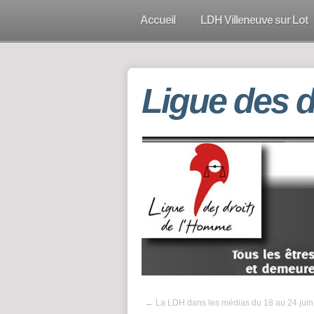
Accueil
LDH Villeneuve sur Lot
Ligue des 
←
La LDH dans les médias du 18 au 24 jui