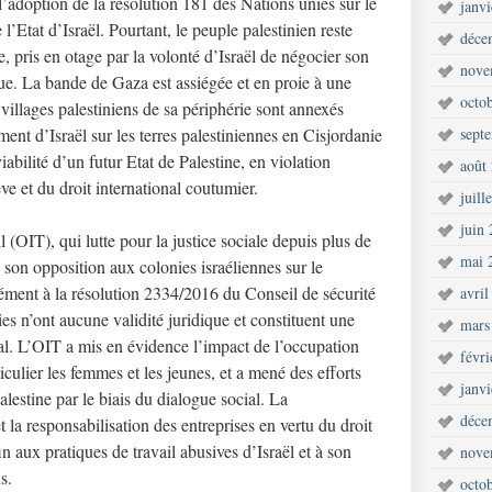
’adoption de la résolution 181 des Nations unies sur le
janv
 l’Etat d’Israël. Pourtant, le peuple palestinien reste
déce
e, pris en otage par la volonté d’Israël de négocier son
nove
vue. La bande de Gaza est assiégée et en proie à une
octo
 villages palestiniens de sa périphérie sont annexés
ent d’Israël sur les terres palestiniennes en Cisjordanie
sept
abilité d’un futur Etat de Palestine, en violation
août
e et du droit international coutumier.
juill
juin
l (OIT), qui lutte pour la justice sociale depuis plus de
mai 
 son opposition aux colonies israéliennes sur le
ément à la résolution 2334/2016 du Conseil de sécurité
avril
es n’ont aucune validité juridique et constituent une
mars
nal. L’OIT a mis en évidence l’impact de l’occupation
févr
ticulier les femmes et les jeunes, et a mené des efforts
janv
lestine par le biais du dialogue social. La
déce
t la responsabilisation des entreprises en vertu du droit
in aux pratiques de travail abusives d’Israël et à son
nove
s.
octo