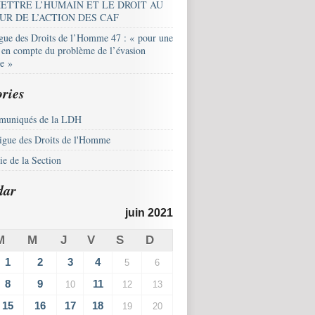
ETTRE L’HUMAIN ET LE DROIT AU
UR DE L’ACTION DES CAF
igue des Droits de l’Homme 47 : « pour une
e en compte du problème de l’évasion
le »
ries
uniqués de la LDH
igue des Droits de l'Homme
e de la Section
dar
juin 2021
M
M
J
V
S
D
1
2
3
4
5
6
8
9
11
10
12
13
15
16
17
18
19
20