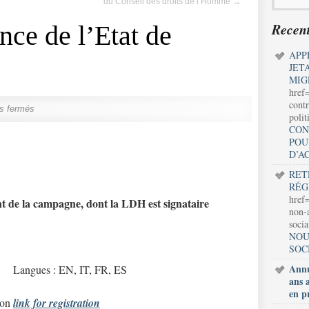
du Conseil des droits de l’Homme
→
Recent
nce de l’Etat de
APP
JET
MIG
href
contr
s fermés
polit
CON
POU
D’A
RET
RÉG
href=
e la campagne, dont la LDH est signataire
non-a
soci
NOU
SOC
Annu
Langues : EN, IT, FR, ES
ans 
en p
ion
link for registration