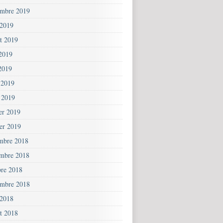
embre 2019
 2019
et 2019
 2019
2019
 2019
 2019
ier 2019
ier 2019
mbre 2018
mbre 2018
bre 2018
embre 2018
 2018
et 2018