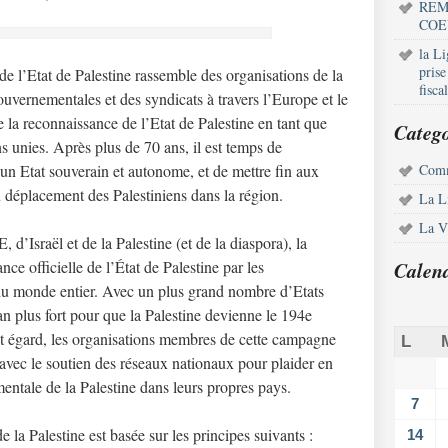
REM
COE
la L
pris
 l’Etat de Palestine rassemble des organisations de la
fisca
ouvernementales et des syndicats à travers l’Europe et le
 la reconnaissance de l’Etat de Palestine en tant que
Catego
 unies. Après plus de 70 ans, il est temps de
un Etat souverain et autonome, et de mettre fin aux
Comm
 déplacement des Palestiniens dans la région.
La L
La Vi
 d’Israël et de la Palestine (et de la diaspora), la
ce officielle de l’État de Palestine par les
Calen
u monde entier. Avec un plus grand nombre d’Etats
an plus fort pour que la Palestine devienne le 194e
t égard, les organisations membres de cette campagne
L
 avec le soutien des réseaux nationaux pour plaider en
ntale de la Palestine dans leurs propres pays.
7
la Palestine est basée sur les principes suivants :
14