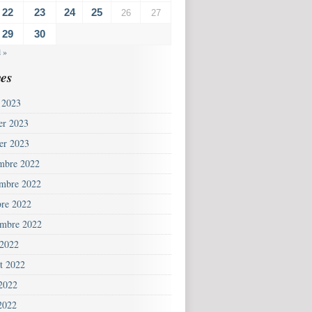
22
23
24
25
26
27
29
30
l »
es
 2023
ier 2023
ier 2023
mbre 2022
mbre 2022
bre 2022
embre 2022
 2022
et 2022
 2022
2022