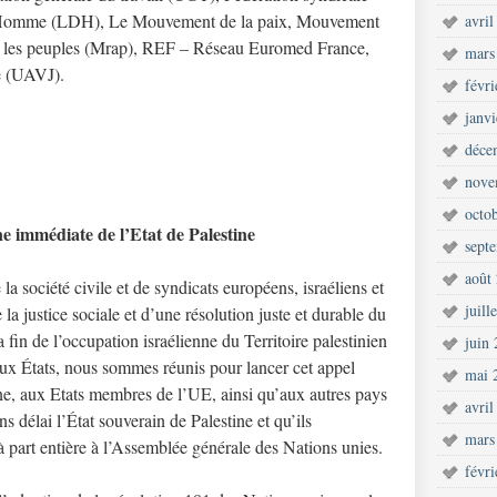
 l’Homme (LDH), Le Mouvement de la paix, Mouvement
avril
tre les peuples (Mrap), REF – Réseau Euromed France,
mars
ve (UAVJ).
févr
janv
déce
nove
octo
 immédiate de l’Etat de Palestine
sept
août
la société civile et de syndicats européens, israéliens et
juill
la justice sociale et d’une résolution juste et durable du
la fin de l’occupation israélienne du Territoire palestinien
juin
eux États, nous sommes réunis pour lancer cet appel
mai 
ne, aux Etats membres de l’UE, ainsi qu’aux autres pays
avril
s délai l’État souverain de Palestine et qu’ils
mars
 part entière à l’Assemblée générale des Nations unies.
févr