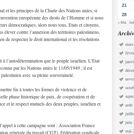
21
al et les principes de la Charte des Nations unies, si
28
Convention européenne des droits de l’Homme et si nous
« Mai
Jui
urs démocratiques, alors nous tous, Etats et citoyens,
 élever contre l’annexion des territoires palestiniens,
Archiv
de respecter le droit international et les résolutions
mars
févr
 à l’autodétermination que le peuple israélien. L’Etat
janv
reconnu par les Nations unies le 11/05/1949 ; il est
déce
 palestinien avec sa pleine souveraineté.
nove
octo
 mettre fin à toutes les formes de violence et de
velle phase historique de paix, de coopération et de
sept
ce et le respect mutuels des deux peuples, israélien et
août
juill
juin
l’appel à cette campagne sont : Association France
mai 
ation générale du travail (CGT), Fédération syndicale