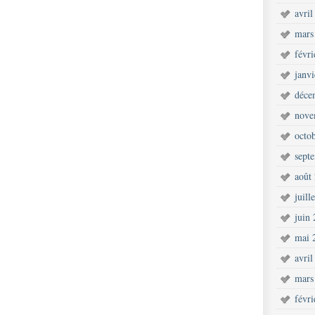
avril
mars
févr
janv
déce
nove
octo
sept
août
juill
juin
mai 
avril
mars
févr