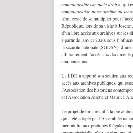
communicables de plein droit
», qui e
communication porte atteinte au secre
n’ont cessé de se multiplier pour l’acc
République, lors de sa visite à Josette
d’un libre accès aux archives sur les d
à partir de janvier 2020, sous l’influe
la sécurité nationale (SGDSN), d’une in
arbitrairement l’accès aux documents 
cinquante ans.
La LDH a apporté son soutien aux reco
accès aux archives publiques, qui rasse
l’Association des historiens contempor
et l’Association Josette et Maurice Au
Le projet de loi « relatif à la préven
qui a été adopté par l’Assemblée nationa
mettrait fin aux pratiques illégales imp
interministérielle, n’est en rien une loi