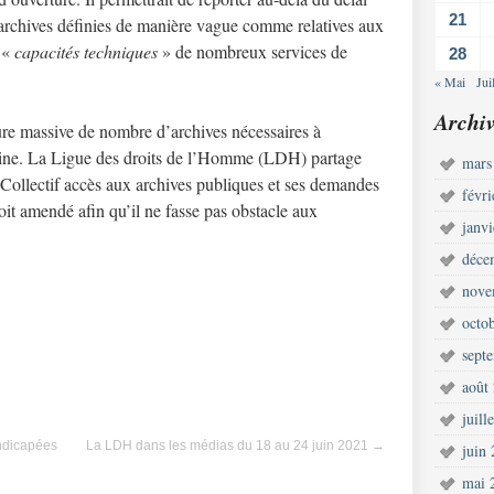
21
archives définies de manière vague comme relatives aux
 «
capacités techniques
» de nombreux services de
28
« Mai
Jui
Archiv
ure massive de nombre d’archives nécessaires à
raine. La Ligue des droits de l’Homme (LDH) partage
mars
e Collectif accès aux archives publiques et ses demandes
févr
oit amendé afin qu’il ne fasse pas obstacle aux
janv
déce
nove
octo
sept
août
juill
ndicapées
La LDH dans les médias du 18 au 24 juin 2021
→
juin
mai 