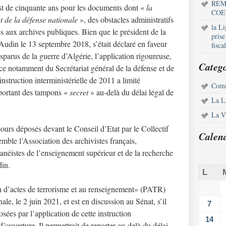
REM
st de cinquante ans pour les documents dont «
la
COE
t de la défense nationale
», des obstacles administratifs
la L
ès aux archives publiques. Bien que le président de la
pris
 Audin le 13 septembre 2018, s’était déclaré en faveur
fisca
isparus de la guerre d’Algérie, l’application rigoureuse,
Catego
nce notamment du Secrétariat général de la défense et de
struction interministérielle de 2011 a limité
Comm
portant des tampons «
secret
» au-delà du délai légal de
La L
La Vi
urs déposés devant le Conseil d’Etat par le Collectif
Calen
mble l’Association des archivistes français,
anéistes de l’enseignement supérieur et de la recherche
din.
L
tion d’actes de terrorisme et au renseignement» (PATR)
le, le 2 juin 2021, et est en discussion au Sénat, s’il
7
osées par l’application de cette instruction
14
 d’ouverture. Il permettrait de reporter au-delà du délai