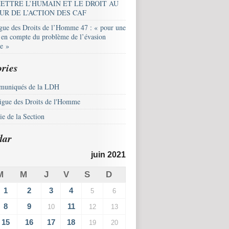
ETTRE L’HUMAIN ET LE DROIT AU
UR DE L’ACTION DES CAF
igue des Droits de l’Homme 47 : « pour une
e en compte du problème de l’évasion
le »
ries
uniqués de la LDH
igue des Droits de l'Homme
e de la Section
dar
juin 2021
M
M
J
V
S
D
1
2
3
4
5
6
8
9
11
10
12
13
15
16
17
18
19
20