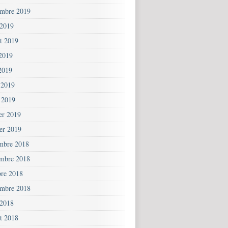
embre 2019
 2019
et 2019
 2019
2019
 2019
 2019
ier 2019
ier 2019
mbre 2018
mbre 2018
bre 2018
embre 2018
 2018
et 2018