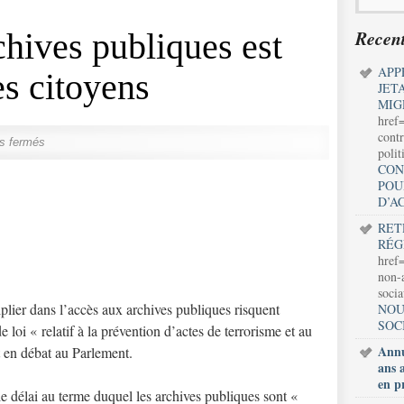
Recent
chives publiques est
APP
es citoyens
JET
MIG
href
contr
s fermés
polit
CON
POU
D’A
RET
RÉG
href=
non-a
soci
iplier dans l’accès aux archives publiques risquent
NOU
SOC
e loi « relatif à la prévention d’actes de terrorisme et au
Annu
en débat au Parlement.
ans 
en p
e délai au terme duquel les archives publiques sont «