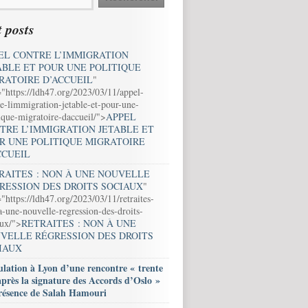
 posts
EL CONTRE L’IMMIGRATION
ABLE ET POUR UNE POLITIQUE
RATOIRE D’ACCUEIL
"
="https://ldh47.org/2023/03/11/appel-
e-limmigration-jetable-et-pour-une-
ique-migratoire-daccueil/">
APPEL
TRE L’IMMIGRATION JETABLE ET
R UNE POLITIQUE MIGRATOIRE
CCUEIL
RAITES : NON À UNE NOUVELLE
RESSION DES DROITS SOCIAUX
"
"https://ldh47.org/2023/03/11/retraites-
-une-nouvelle-regression-des-droits-
aux/">
RETRAITES : NON À UNE
VELLE RÉGRESSION DES DROITS
IAUX
lation à Lyon d’une rencontre « trente
après la signature des Accords d’Oslo »
résence de Salah Hamouri