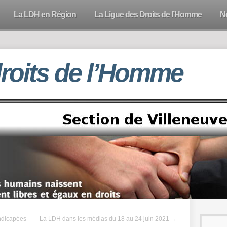
La LDH en Région
La Ligue des Droits de l’Homme
N
droits de l’Homme
ndicapées
La LDH dans les médias du 18 au 24 juin 2021
→