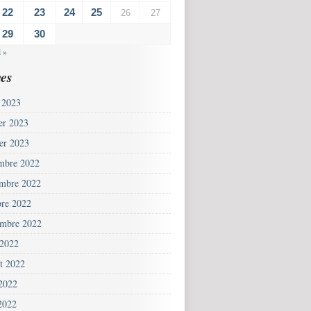
22
23
24
25
26
27
29
30
l »
es
 2023
ier 2023
ier 2023
mbre 2022
mbre 2022
bre 2022
embre 2022
 2022
et 2022
 2022
2022