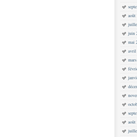
sept
août
juill
juin
mai 
avril
mars
févr
janv
déce
nove
octo
sept
août
juill