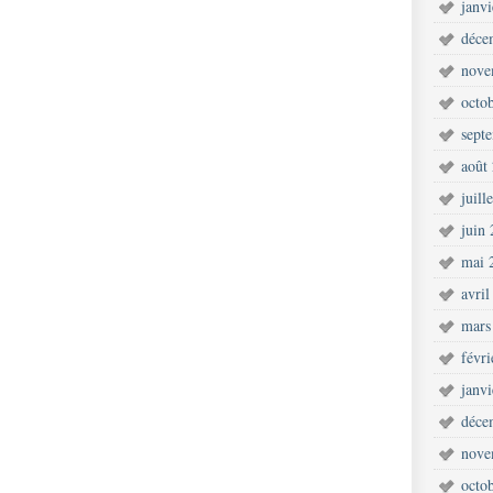
janv
déce
nove
octo
sept
août
juill
juin
mai 
avril
mars
févr
janv
déce
nove
octo