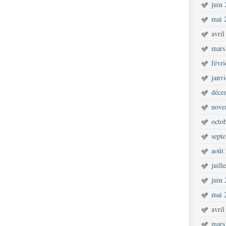
juin
mai 
avril
mars
févr
janv
déce
nove
octo
sept
août
juill
juin
mai 
avril
mars