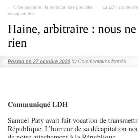
←
Crise sanitaire : la tentation des pouvoirs
La LDH soutient l
exceptionnels
Haine, arbitraire : nous n
rien
Posted on
27 octobre 2020
by
Commentaires fermés
Communiqué LDH
Samuel Paty avait fait vocation de transmettre
République. L’horreur de sa décapitation no
de notre attachement à la République.