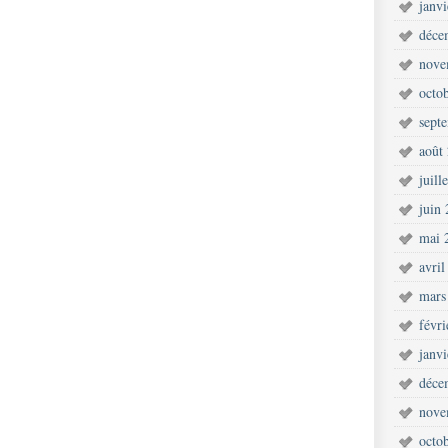
janv
déce
nove
octo
sept
août
juill
juin
mai 
avril
mars
févr
janv
déce
nove
octo