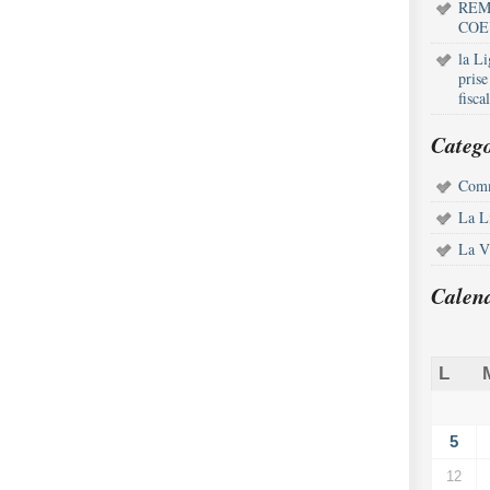
REM
COE
la L
pris
fisca
Catego
Comm
La L
La Vi
Calen
L
5
12