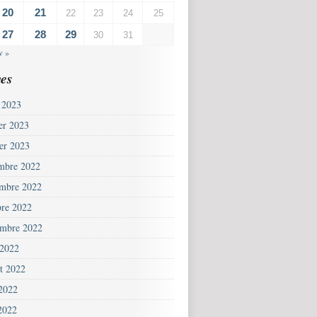
20
21
22
23
24
25
27
28
29
30
31
v »
es
 2023
ier 2023
ier 2023
mbre 2022
mbre 2022
bre 2022
embre 2022
 2022
et 2022
 2022
2022