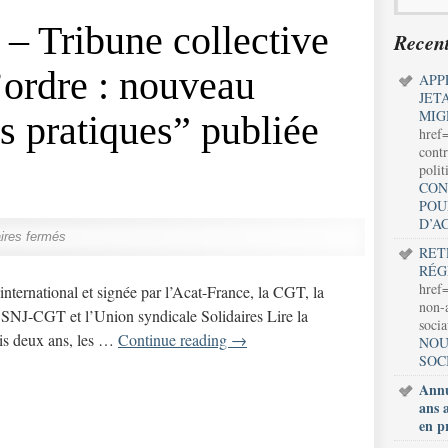
 – Tribune collective
Recent
’ordre : nouveau
APP
JET
MIG
s pratiques” publiée
href
contr
polit
CON
POU
D’A
res fermés
RET
RÉG
href=
international et signée par l’Acat-France, la CGT, la
non-a
e SNJ-CGT et l’Union syndicale Solidaires Lire la
soci
uis deux ans, les …
Continue reading
→
NOU
SOC
Annu
ans 
en p