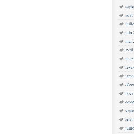
sept
août
juill
juin
mai 
avril
mars
févr
janv
déce
nove
octo
sept
août
juill