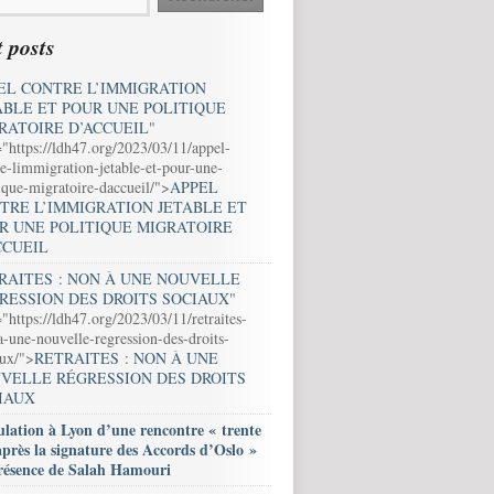
 posts
EL CONTRE L’IMMIGRATION
ABLE ET POUR UNE POLITIQUE
RATOIRE D’ACCUEIL
"
="https://ldh47.org/2023/03/11/appel-
e-limmigration-jetable-et-pour-une-
ique-migratoire-daccueil/">
APPEL
TRE L’IMMIGRATION JETABLE ET
R UNE POLITIQUE MIGRATOIRE
CCUEIL
RAITES : NON À UNE NOUVELLE
RESSION DES DROITS SOCIAUX
"
"https://ldh47.org/2023/03/11/retraites-
-une-nouvelle-regression-des-droits-
aux/">
RETRAITES : NON À UNE
VELLE RÉGRESSION DES DROITS
IAUX
lation à Lyon d’une rencontre « trente
après la signature des Accords d’Oslo »
résence de Salah Hamouri