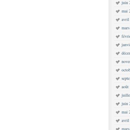
juin
mai 
avril
mars
févr
janv
déce
nove
octo
sept
août
juill
juin
mai 
avril
mars