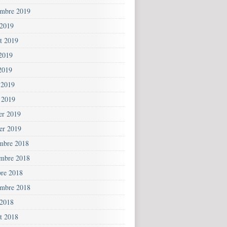
embre 2019
 2019
et 2019
 2019
2019
 2019
 2019
ier 2019
ier 2019
mbre 2018
mbre 2018
bre 2018
embre 2018
 2018
et 2018