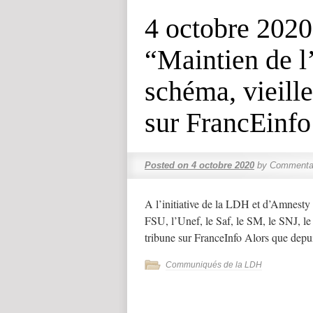
4 octobre 2020
“Maintien de l
schéma, vieille
sur FrancEinfo
Posted on
4 octobre 2020
by
Commentai
A l’initiative de la LDH et d’Amnesty 
FSU, l’Unef, le Saf, le SM, le SNJ, l
tribune sur FranceInfo Alors que dep
Communiqués de la LDH