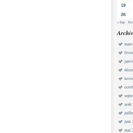
19
26
« Sep
No
Archiv
mars
févr
janv
déce
nove
octo
sept
août
juill
juin
mai 