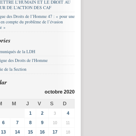
ETTRE L’HUMAIN ET LE DROIT AU
UR DE L’ACTION DES CAF
igue des Droits de l’Homme 47 : « pour une
e en compte du problème de l’évasion
le »
ries
uniqués de la LDH
igue des Droits de l'Homme
e de la Section
dar
octobre 2020
M
M
J
V
S
D
1
2
4
3
6
7
8
9
10
11
13
14
15
16
17
18