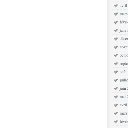
avril
mars
févr
janv
déce
nove
octo
sept
août
juill
juin
mai 
avril
mars
févr