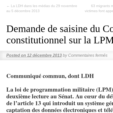
←
La LDH dans les médias du 29 novembre
63 migrants m
au 5 décembre 2013
victimes font appe
Demande de saisine du Co
constitutionnel sur la LP
Posted on
12 décembre 2013
by
Commentaires fermés
Communiqué commun, dont LDH
La loi de programmation militaire (LPM) 
deuxième lecture au Sénat. Au cœur du déb
de l’article 13 qui introduit un système gé
captation des données électroniques et té