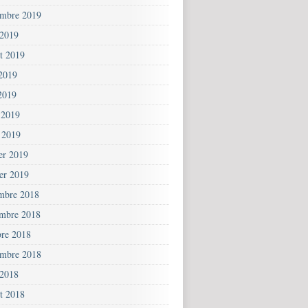
embre 2019
 2019
et 2019
 2019
2019
 2019
 2019
ier 2019
ier 2019
mbre 2018
mbre 2018
bre 2018
embre 2018
 2018
et 2018