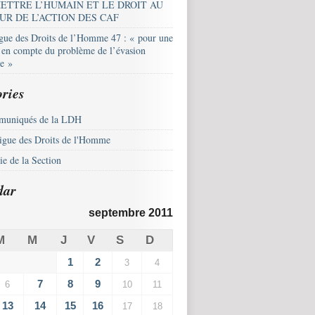
ETTRE L’HUMAIN ET LE DROIT AU
UR DE L’ACTION DES CAF
igue des Droits de l’Homme 47 : « pour une
e en compte du problème de l’évasion
le »
ries
uniqués de la LDH
igue des Droits de l'Homme
e de la Section
dar
septembre 2011
M
M
J
V
S
D
1
2
3
4
7
8
9
6
10
11
13
14
15
16
17
18