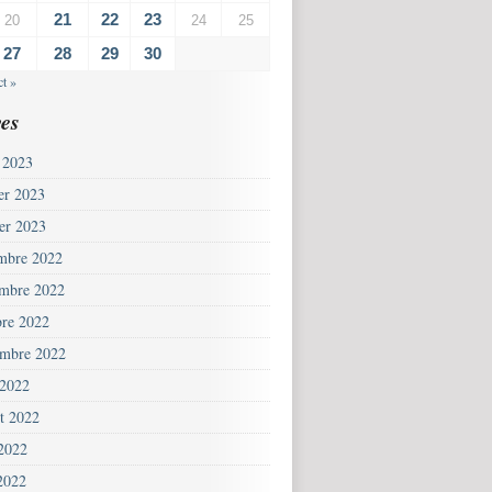
21
22
23
20
24
25
27
28
29
30
t »
es
 2023
ier 2023
ier 2023
mbre 2022
mbre 2022
bre 2022
embre 2022
 2022
et 2022
 2022
2022