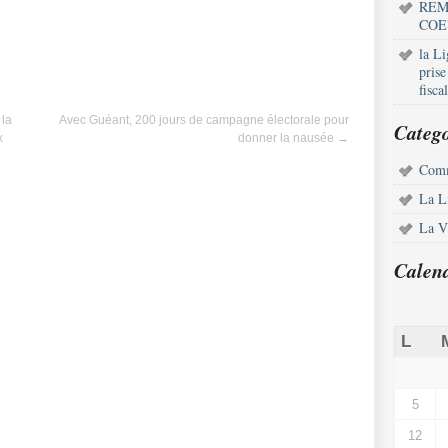
REM
COE
la L
pris
fisca
 la
Avec Guéant, 200 jours de campagne électorale pour
Catego
x
donner la nausée
→
Comm
La L
La Vi
Calen
L
5
12