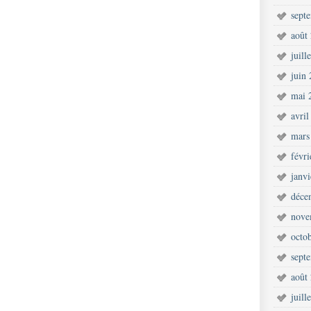
sept
août
juill
juin
mai 
avril
mars
févr
janv
déce
nove
octo
sept
août
juill