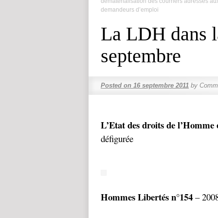
dématérialisation des courriers adressés au
demandeurs d’emploi
La LDH dans la
septembre
Posted on
16 septembre 2011
by
Comme
L’Etat des droits de l’Homme 
défigurée
Hommes Libertés n°154
– 2008