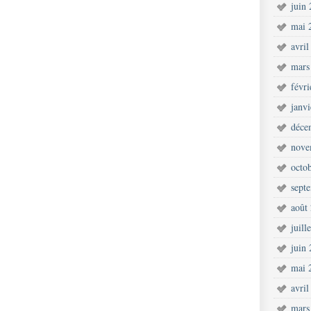
juin
mai 
avril
mars
févr
janv
déce
nove
octo
sept
août
juill
juin
mai 
avril
mars