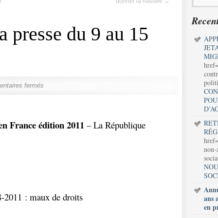
x
donner la nausée
→
Recent
 presse du 9 au 15
APP
JET
MIG
href
contr
polit
ntaires fermés
CON
POU
D’A
en France édition 2011
RET
– La République
RÉG
href=
non-a
soci
NOU
SOC
Annu
-2011 : maux de droits
ans 
en p