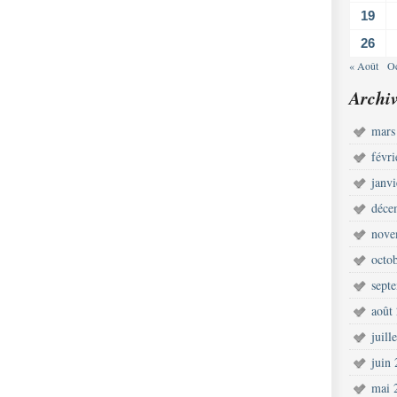
19
26
« Août
Oc
Archiv
mars
févr
janv
déce
nove
octo
sept
août
juill
juin
mai 