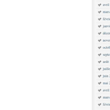
avril
mars
févr
janv
déce
nove
octo
sept
août
juill
juin
mai 
avril
mars
févr