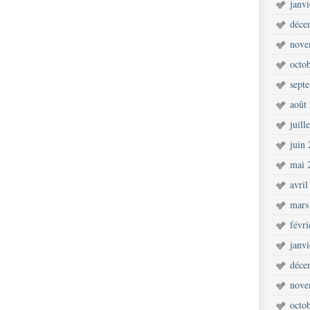
janv
déce
nove
octo
sept
août
juill
juin
mai 
avril
mars
févr
janv
déce
nove
octo