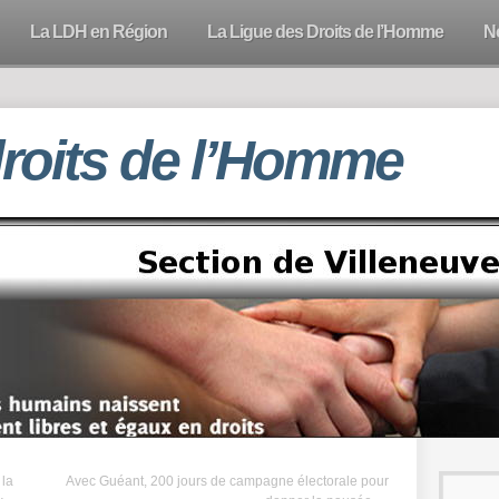
La LDH en Région
La Ligue des Droits de l’Homme
N
droits de l’Homme
 la
Avec Guéant, 200 jours de campagne électorale pour