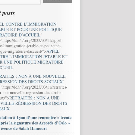
 posts
EL CONTRE L’IMMIGRATION
ABLE ET POUR UNE POLITIQUE
RATOIRE D’ACCUEIL
"
="https://ldh47.org/2023/03/11/appel-
e-limmigration-jetable-et-pour-une-
ique-migratoire-daccueil/">
APPEL
TRE L’IMMIGRATION JETABLE ET
R UNE POLITIQUE MIGRATOIRE
CCUEIL
RAITES : NON À UNE NOUVELLE
RESSION DES DROITS SOCIAUX
"
"https://ldh47.org/2023/03/11/retraites-
-une-nouvelle-regression-des-droits-
aux/">
RETRAITES : NON À UNE
VELLE RÉGRESSION DES DROITS
IAUX
lation à Lyon d’une rencontre « trente
après la signature des Accords d’Oslo »
résence de Salah Hamouri