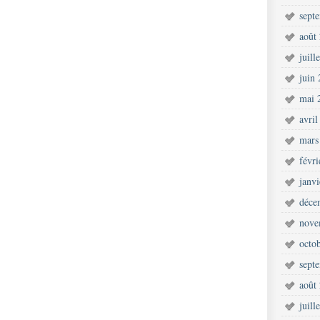
sept
août
juill
juin
mai 
avril
mars
févr
janv
déce
nove
octo
sept
août
juill