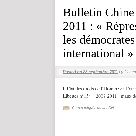
Bulletin Chine
2011 : « Répre
les démocrates
international »
Posted on
28 septembre 2011
by
Comme
L’Etat des droits de l’Homme en Fra
Libertés n°154 – 2008-2011 : maux de
Communiqués de la LDH