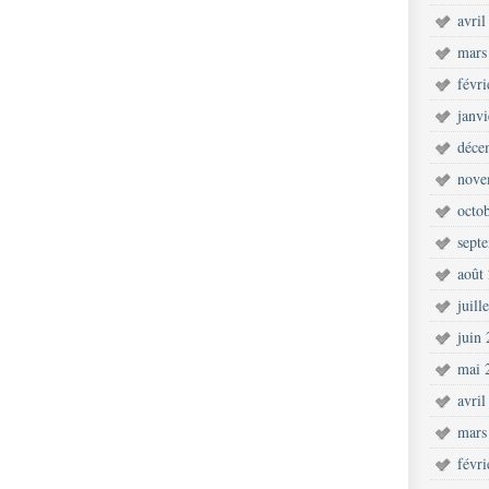
avril
mars
févr
janv
déce
nove
octo
sept
août
juill
juin
mai 
avril
mars
févr