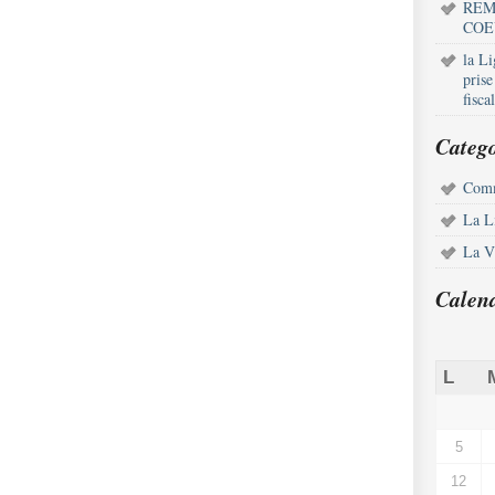
REM
COE
la L
pris
fisca
Catego
Comm
La L
La Vi
Calen
L
5
12