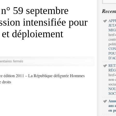
 n° 59 septembre
Recent
ssion intensifiée pour
APP
JET
MIG
 et déploiement
href
contr
polit
CON
POU
D’A
ntaires fermés
RET
RÉG
href=
nce édition 2011 – La République défigurée Hommes
non-a
 droits
soci
NOU
SOC
Annu
ans 
en p