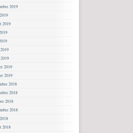
embre 2019
 2019
et 2019
 2019
2019
 2019
 2019
ier 2019
ier 2019
mbre 2018
mbre 2018
bre 2018
embre 2018
 2018
et 2018