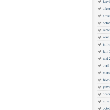
janv
déce
nove
octo
sept
août
juill
juin
mai 
avril
mars
févr
janv
déce
nove
octo