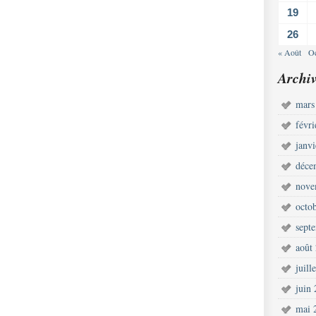
19
26
« Août
Oc
Archiv
mars
févr
janv
déce
nove
octo
sept
août
juill
juin
mai 