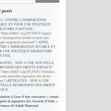
 posts
EL CONTRE L’IMMIGRATION
ABLE ET POUR UNE POLITIQUE
RATOIRE D’ACCUEIL
"
="https://ldh47.org/2023/03/11/appel-
e-limmigration-jetable-et-pour-une-
ique-migratoire-daccueil/">
APPEL
TRE L’IMMIGRATION JETABLE ET
R UNE POLITIQUE MIGRATOIRE
CCUEIL
RAITES : NON À UNE NOUVELLE
RESSION DES DROITS SOCIAUX
"
"https://ldh47.org/2023/03/11/retraites-
-une-nouvelle-regression-des-droits-
aux/">
RETRAITES : NON À UNE
VELLE RÉGRESSION DES DROITS
IAUX
lation à Lyon d’une rencontre « trente
après la signature des Accords d’Oslo »
résence de Salah Hamouri