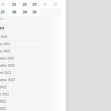
21
22
23
20
24
25
27
28
29
30
t »
es
 2023
ier 2023
ier 2023
mbre 2022
mbre 2022
bre 2022
embre 2022
 2022
et 2022
 2022
2022