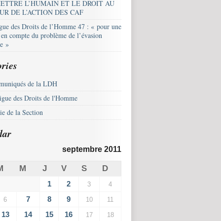
ETTRE L’HUMAIN ET LE DROIT AU
UR DE L’ACTION DES CAF
igue des Droits de l’Homme 47 : « pour une
e en compte du problème de l’évasion
le »
ries
uniqués de la LDH
igue des Droits de l'Homme
e de la Section
dar
septembre 2011
M
M
J
V
S
D
1
2
3
4
7
8
9
6
10
11
13
14
15
16
17
18