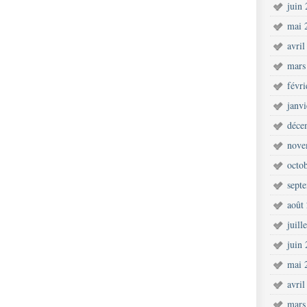
juin
mai 
avril
mars
févr
janv
déce
nove
octo
sept
août
juill
juin
mai 
avril
mars