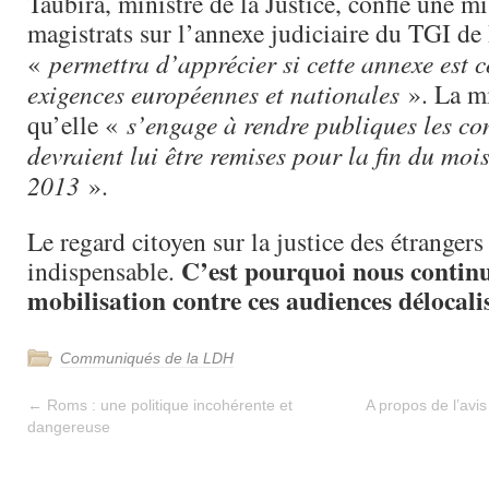
Taubira, ministre de la Justice, confie une m
magistrats sur l’annexe judiciaire du TGI d
«
permettra d’apprécier si cette annexe est 
exigences européennes et nationales
». La mi
qu’elle «
s’engage à rendre publiques les co
devraient lui être remises pour la fin du mo
2013
».
Le regard citoyen sur la justice des étrangers
C’est pourquoi nous contin
indispensable.
mobilisation contre ces audiences délocalis
Communiqués de la LDH
←
Roms : une politique incohérente et
A propos de l’avis
dangereuse