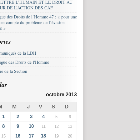
ETTRE L’HUMAIN ET LE DROIT AU
UR DE L’ACTION DES CAF
igue des Droits de l’Homme 47 : « pour une
e en compte du problème de l’évasion
le »
ries
uniqués de la LDH
igue des Droits de l'Homme
e de la Section
dar
octobre 2013
M
M
J
V
S
D
1
2
3
4
5
6
8
9
10
11
12
13
16
17
18
15
19
20