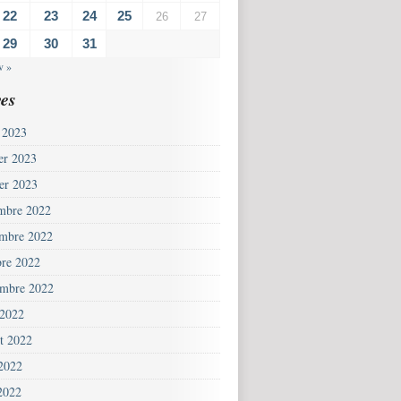
22
23
24
25
26
27
29
30
31
v »
es
 2023
ier 2023
ier 2023
mbre 2022
mbre 2022
bre 2022
embre 2022
 2022
et 2022
 2022
2022