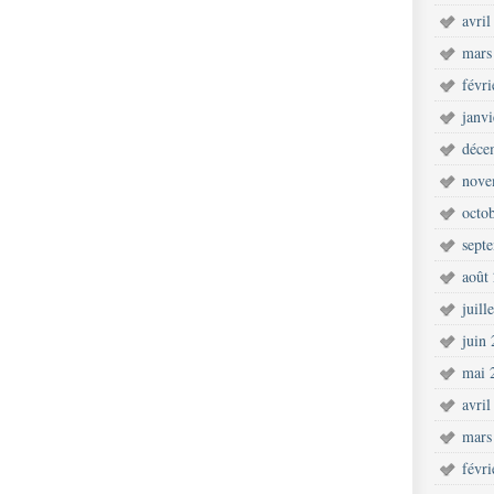
avril
mars
févr
janv
déce
nove
octo
sept
août
juill
juin
mai 
avril
mars
févr