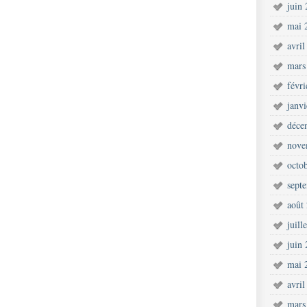
juin
mai 
avril
mars
févr
janv
déce
nove
octo
sept
août
juill
juin
mai 
avril
mars