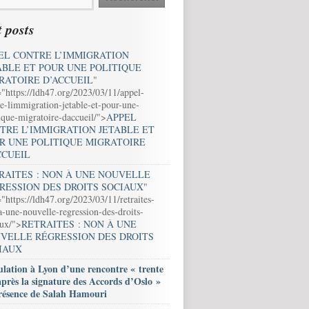
 posts
EL CONTRE L’IMMIGRATION
ABLE ET POUR UNE POLITIQUE
RATOIRE D’ACCUEIL
"
="https://ldh47.org/2023/03/11/appel-
e-limmigration-jetable-et-pour-une-
ique-migratoire-daccueil/">
APPEL
TRE L’IMMIGRATION JETABLE ET
R UNE POLITIQUE MIGRATOIRE
CCUEIL
RAITES : NON À UNE NOUVELLE
RESSION DES DROITS SOCIAUX
"
"https://ldh47.org/2023/03/11/retraites-
-une-nouvelle-regression-des-droits-
aux/">
RETRAITES : NON À UNE
VELLE RÉGRESSION DES DROITS
IAUX
lation à Lyon d’une rencontre « trente
après la signature des Accords d’Oslo »
résence de Salah Hamouri