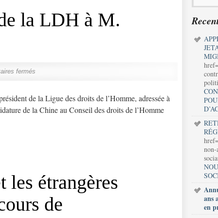
 de la LDH à M.
Recent
APP
JET
MIG
href
ires fermés
contr
polit
CON
 président de la Ligue des droits de l’Homme, adressée à
POU
D’A
didature de la Chine au Conseil des droits de l’Homme
RET
RÉG
href=
non-a
soci
NOU
SOC
t les étrangères
Annu
cours de
ans 
en p