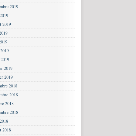
embre 2019
 2019
et 2019
 2019
2019
 2019
 2019
ier 2019
ier 2019
mbre 2018
mbre 2018
bre 2018
embre 2018
 2018
et 2018