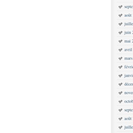
sept
août
juill
juin
mai 
avril
mars
févr
janv
déce
nove
octo
sept
août
juill