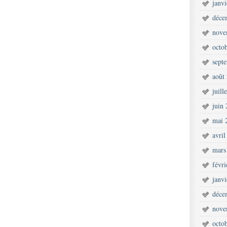
janv
déce
nove
octo
sept
août
juill
juin
mai 
avril
mars
févr
janv
déce
nove
octo