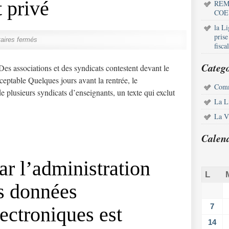
 privé
REM
COE
la L
pris
ires fermés
fisca
Catego
associations et des syndicats contestent devant le
ceptable Quelques jours avant la rentrée, le
Comm
e plusieurs syndicats d’enseignants, un texte qui exclut
La L
La Vi
Calen
ar l’administration
L
s données
7
ectroniques est
14