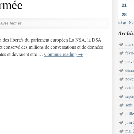
irmée
21
28
« Sep
No
ires fermés
Archiv
n des libertés du parlement européen La NSA, la DSA
mars
 et conservé des millions de conversations et de données
févr
ales et devraient être …
Continue reading
→
janv
déce
nove
octo
sept
août
juill
juin
mai 