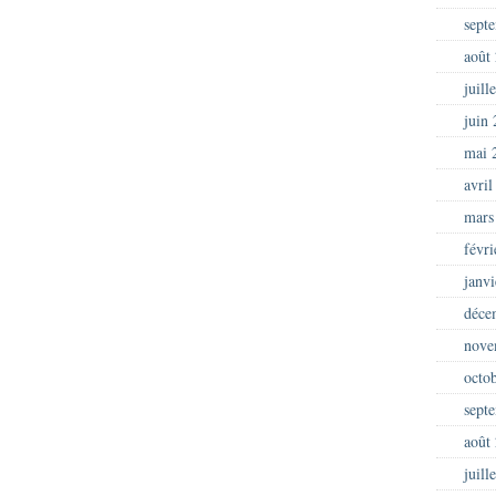
sept
août
juill
juin
mai 
avril
mars
févr
janv
déce
nove
octo
sept
août
juill