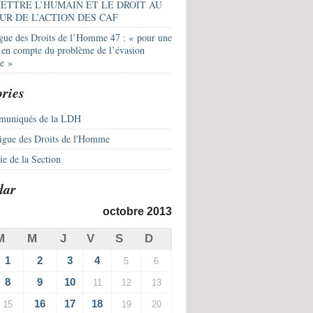
ETTRE L’HUMAIN ET LE DROIT AU
UR DE L’ACTION DES CAF
igue des Droits de l’Homme 47 : « pour une
e en compte du problème de l’évasion
le »
ries
uniqués de la LDH
igue des Droits de l'Homme
e de la Section
dar
octobre 2013
M
M
J
V
S
D
1
2
3
4
5
6
8
9
10
11
12
13
16
17
18
15
19
20