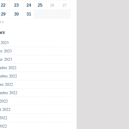
22
23
24
25
26
27
29
30
31
v »
es
 2023
ier 2023
ier 2023
mbre 2022
mbre 2022
bre 2022
embre 2022
 2022
et 2022
 2022
2022