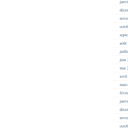
janv
déce
nove
octo
sept
août
juill
juin
mai 
avril
mars
févr
janv
déce
nove
octo