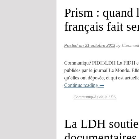
Prism : quand
français fait 
Posted on
21 octobre 2013
by
Commenta
Communiqué FIDH/LDH La FIDH et la
publiées par le journal Le Monde. Elle
qu’elles ont déposée, et qui est actue
Continue reading
→
Communiqués de la LDH
La LDH soutie
documentaires s