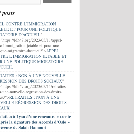
 posts
EL CONTRE L’IMMIGRATION
ABLE ET POUR UNE POLITIQUE
RATOIRE D’ACCUEIL
"
="https://ldh47.org/2023/03/11/appel-
e-limmigration-jetable-et-pour-une-
ique-migratoire-daccueil/">
APPEL
TRE L’IMMIGRATION JETABLE ET
R UNE POLITIQUE MIGRATOIRE
CCUEIL
RAITES : NON À UNE NOUVELLE
RESSION DES DROITS SOCIAUX
"
"https://ldh47.org/2023/03/11/retraites-
-une-nouvelle-regression-des-droits-
aux/">
RETRAITES : NON À UNE
VELLE RÉGRESSION DES DROITS
IAUX
lation à Lyon d’une rencontre « trente
après la signature des Accords d’Oslo »
résence de Salah Hamouri