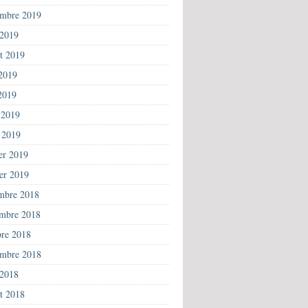
embre 2019
 2019
et 2019
 2019
2019
 2019
 2019
ier 2019
ier 2019
mbre 2018
mbre 2018
bre 2018
embre 2018
 2018
et 2018