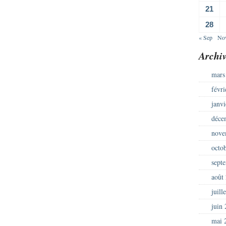
21
28
« Sep
No
Archiv
mars
févr
janv
déce
nove
octo
sept
août
juill
juin
mai 