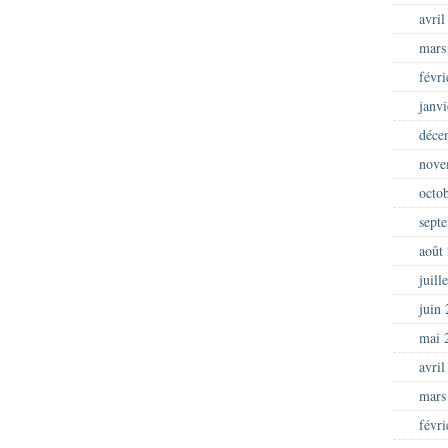
avril
mars
févr
janv
déce
nove
octo
sept
août
juill
juin
mai 
avril
mars
févr