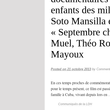
enfants des mil
Soto Mansilla 
« Septembre ch
Muel, Théo Rob
Mayoux
Posted on
21 octobre 2013
by
Commenta
En ces temps proches de commémorations
pour le temps présent, ce film est passi
famille à Cuba, vivant depuis lors en
Communiqués de la LDH