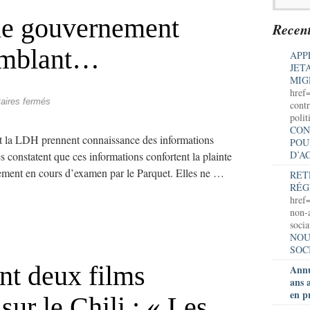
 le gouvernement
Recent
semblant…
APP
JET
MIG
href
ires fermés
contr
polit
CON
 LDH prennent connaissance des informations
POU
D’A
s constatent que ces informations confortent la plainte
llement en cours d’examen par le Parquet. Elles ne …
RET
RÉG
href=
non-a
soci
NOU
SOC
nt deux films
Annu
ans 
en p
ur le Chili : « Les