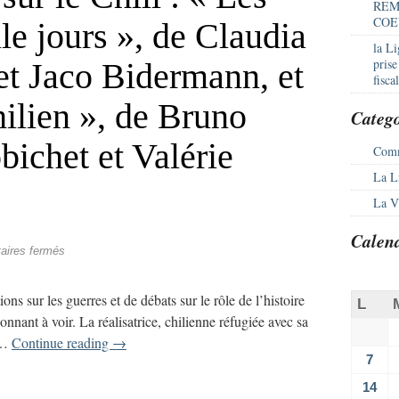
REM
COE
le jours », de Claudia
la L
pris
et Jaco Bidermann, et
fisca
ilien », de Bruno
Catego
ichet et Valérie
Comm
La L
La Vi
Calen
ires fermés
 sur les guerres et de débats sur le rôle de l’histoire
L
onnant à voir. La réalisatrice, chilienne réfugiée avec sa
 …
Continue reading
→
7
14