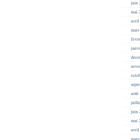
juin
mai 
avril
mars
févr
janv
déce
nove
octo
sept
août
juill
juin
mai 
avril
mars