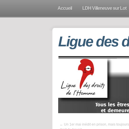
Accueil
LDH Villeneuve sur Lot
Ligue des 
←
Un 1er mai inédit en prison, mais toujour