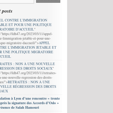
 posts
EL CONTRE L’IMMIGRATION
ABLE ET POUR UNE POLITIQUE
RATOIRE D’ACCUEIL
"
="https://ldh47.org/2023/03/11/appel-
e-limmigration-jetable-et-pour-une-
ique-migratoire-daccueil/">
APPEL
TRE L’IMMIGRATION JETABLE ET
R UNE POLITIQUE MIGRATOIRE
CCUEIL
RAITES : NON À UNE NOUVELLE
RESSION DES DROITS SOCIAUX
"
"https://ldh47.org/2023/03/11/retraites-
-une-nouvelle-regression-des-droits-
aux/">
RETRAITES : NON À UNE
VELLE RÉGRESSION DES DROITS
IAUX
lation à Lyon d’une rencontre « trente
après la signature des Accords d’Oslo »
résence de Salah Hamouri