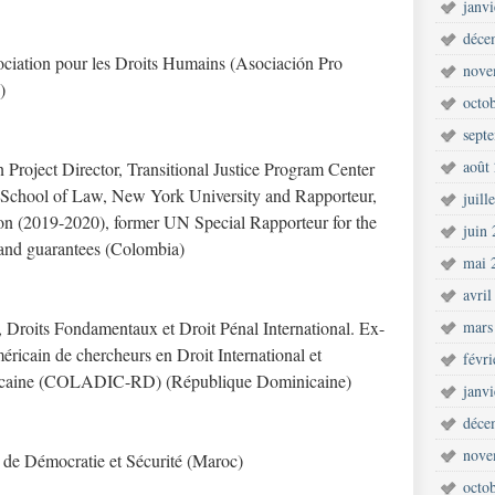
janv
déce
sociation pour les Droits Humains (Asociación Pro
nove
)
octo
sept
août
 Project Director, Transitional Justice Program Center
 School of Law, New York University and Rapporteur,
juill
 (2019-2020), former UN Special Rapporteur for the
juin
n and guarantees (Colombia)
mai 
avril
, Droits Fondamentaux et Droit Pénal International. Ex-
mars
éricain de chercheurs en Droit International et
févr
icaine (COLADIC-RD) (République Dominicaine)
janv
déce
nove
 de Démocratie et Sécurité (Maroc)
octo