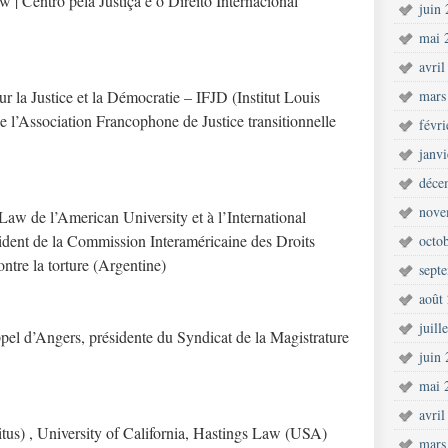
w | Centro pela Justiça e o Direito Internacional
juin
mai 
avril
r la Justice et la Démocratie – IFJD (Institut Louis
mars
de l’Association Francophone de Justice transitionnelle
févr
janv
déce
nove
Law de l’American University et à l’International
ésident de la Commission Interaméricaine des Droits
octo
tre la torture (Argentine)
sept
août
juill
ppel d’Angers, présidente du Syndicat de la Magistrature
juin
mai 
avril
tus) , University of California, Hastings Law (USA)
mars