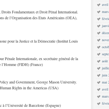
avril
, Droits Fondamentaux et Droit Pénal International.
mars
ons de l’Organisation des Etats Américains (OEA),
févr
janv
déce
nove
phone pour la Justice et la Démocratie (Institut Louis
octo
sept
r Pénale Internationale, ex secrétaire général de la
août
 de l’Homme (FIDH) (France)
juill
juin
 Policy and Government, George Mason University.
mai 
Human Rights in the Americas (USA)
avril
mars
févr
ic à l’Université de Barcelone (Espagne)