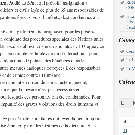
REM
ment étudié au Sénat qui prévoit l’assignation à
COE
policiers et civils âgés de plus de 65 ans responsables de
la L
paritions forcées, vols d’enfants, déjà condamnés à la
pris
fisca
mmissariat parlementaire uruguayen pour les prisons.
conjointe des procédures spéciales des Nations unies
Catego
le avec les obligations internationales de l’Uruguay en
Comm
pas en compte les limites du droit international pour
La L
es réductions de peines, des bénéfices dans les
autres mesures analogues octroyées à des responsables
La Vi
s et de crimes contre l’Humanité.
Calen
international en raison de son caractère général,
arce que la mesure n’est pas nécessaire et
 pour lesquels ces personnes ont été condamnées. Pour
L
d’impunité des graves violations des droits humains et
créé par d’anciens militaires qui revendiquent toujours
4
vive émotion parmi les victimes de la dictature et les
11