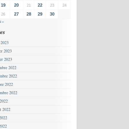
19
20
22
21
23
24
27
28
29
30
26
i »
es
 2023
ier 2023
ier 2023
mbre 2022
mbre 2022
bre 2022
embre 2022
 2022
et 2022
 2022
2022