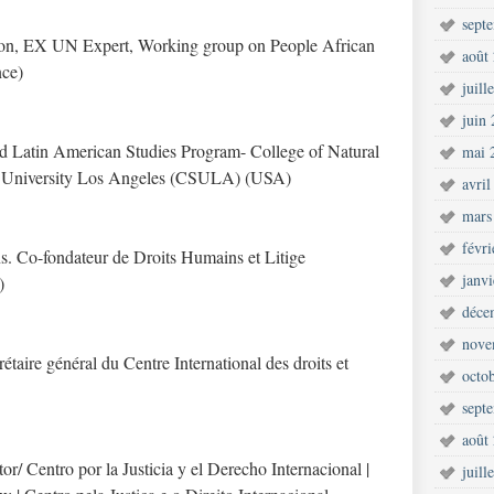
sept
anon, EX UN Expert, Working group on People African
août
nce)
juill
juin
d Latin American Studies Program- College of Natural
mai 
ate University Los Angeles (CSULA) (USA)
avril
mars
févr
s. Co-fondateur de Droits Humains et Litige
janv
)
déce
nove
étaire général du Centre International des droits et
octo
sept
août
or/ Centro por la Justicia y el Derecho Internacional |
juill