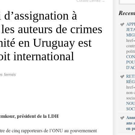
Coralie Lemke
→
Recent
i d’assignation à
APP
 les auteurs de crimes
JET
MIG
ité en Uruguay est
href
contr
polit
oit international
CON
POU
D’A
s fermés
RET
RÉG
href=
non-a
soci
NOU
SOC
lemkour, président de la LDH
Annu
ans 
en p
ettre de cinq rapporteurs de l’ONU au gouvernement