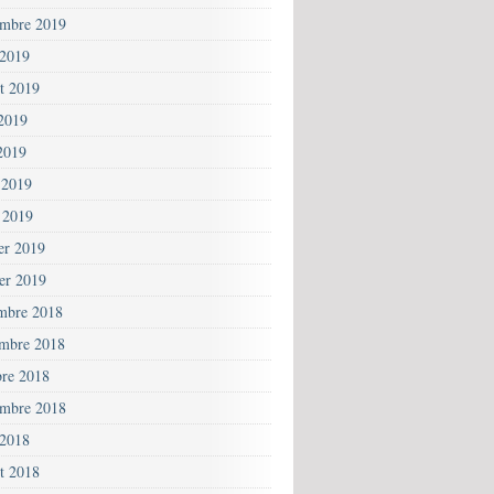
embre 2019
 2019
et 2019
 2019
2019
 2019
 2019
ier 2019
ier 2019
mbre 2018
mbre 2018
bre 2018
embre 2018
 2018
et 2018