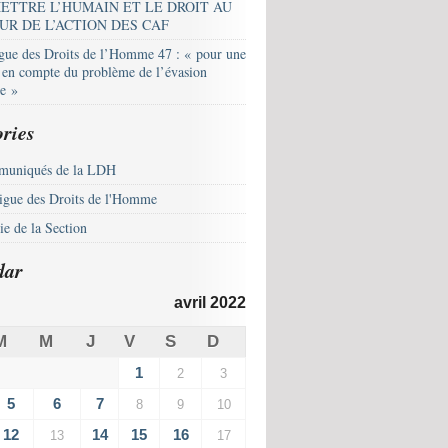
ETTRE L’HUMAIN ET LE DROIT AU
UR DE L’ACTION DES CAF
igue des Droits de l’Homme 47 : « pour une
e en compte du problème de l’évasion
le »
ries
uniqués de la LDH
igue des Droits de l'Homme
e de la Section
dar
avril 2022
M
M
J
V
S
D
1
2
3
5
6
7
8
9
10
12
14
15
16
13
17