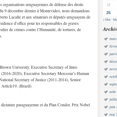
es organisations uruguayennes de défense des droits
18
e du 9 décembre dernier à Montevideo, nous demandons
25
berto Lacalle et aux sénateurs et députés uruguayens de
« Mar
Ma
résidence d’office pour les responsables de graves
Archiv
culier de crimes contre l’Humanité, de tortures, de
s.
mars
févr
janv
déce
t Brown University, Executive Secretary of Inter-
nove
(2016-2020), Executive Secretary Mercosur’s Human
octo
 National Secretary of Justice (2011-2014), Senior
sept
Article19. (Brazil)
août
juill
 dictature paraguayenne et du Plan Condor. Prix Nobel
juin
mai 