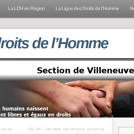
La LDH en Région
La Ligue des Droits de l’Homme
N
droits de l’Homme
s pas de
D&L 197 – Ma santé, mes données. Un livre de