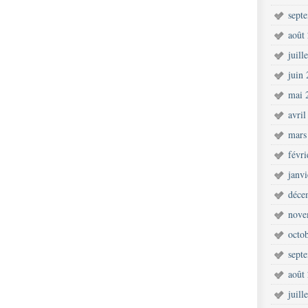
sept
août
juill
juin
mai 
avril
mars
févr
janv
déce
nove
octo
sept
août
juill