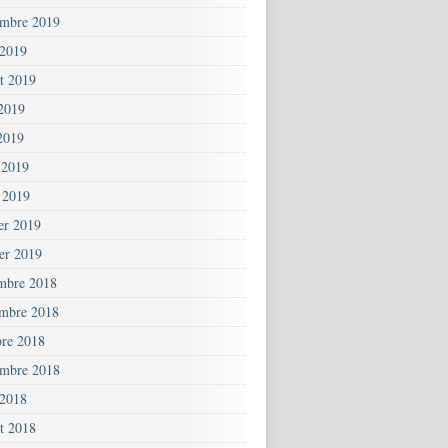
embre 2019
 2019
et 2019
 2019
2019
 2019
 2019
ier 2019
ier 2019
mbre 2018
mbre 2018
bre 2018
embre 2018
 2018
et 2018