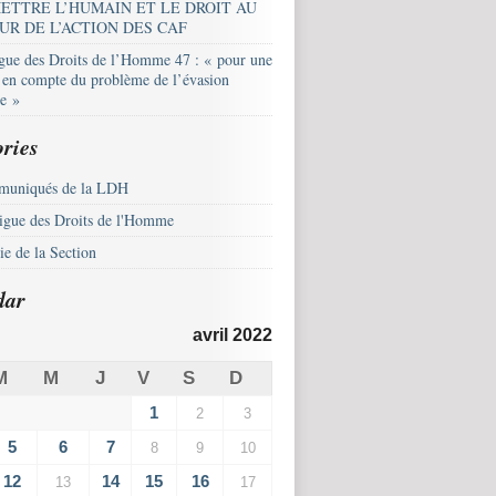
ETTRE L’HUMAIN ET LE DROIT AU
UR DE L’ACTION DES CAF
igue des Droits de l’Homme 47 : « pour une
e en compte du problème de l’évasion
le »
ries
uniqués de la LDH
igue des Droits de l'Homme
e de la Section
dar
avril 2022
M
M
J
V
S
D
1
2
3
5
6
7
8
9
10
12
14
15
16
13
17