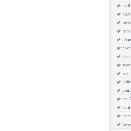
avril
mars
févr
janv
déce
nove
octo
sept
août
juill
juin
mai 
avril
mars
févr