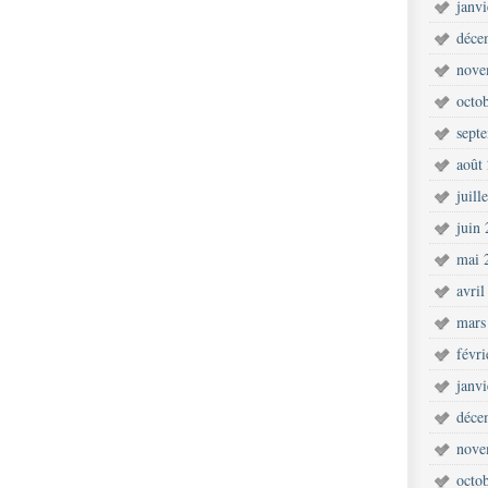
janv
déce
nove
octo
sept
août
juill
juin
mai 
avril
mars
févr
janv
déce
nove
octo