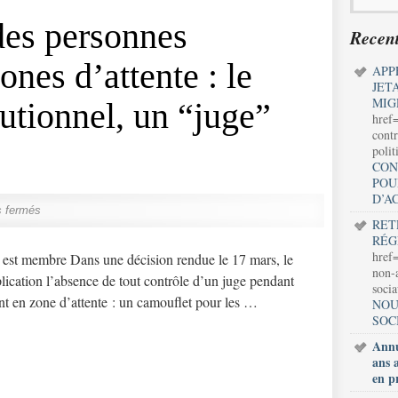
es personnes
Recent
ones d’attente : le
APP
JET
MIG
utionnel, un “juge”
href
contr
polit
CON
POU
D’A
 fermés
RET
RÉG
href=
st membre Dans une décision rendue le 17 mars, le
non-a
plication l’absence de tout contrôle d’un juge pendant
soci
nt en zone d’attente : un camouflet pour les …
NOU
SOC
Annu
ans 
en p