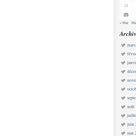
18
25
« Mar
Ma
Archiv
mars
févr
janv
déce
nove
octo
sept
août
juill
juin
mai 