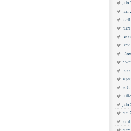
juin
mai 
avril
mars
févr
janv
déce
nove
octo
sept
août
juill
juin
mai 
avril
mars