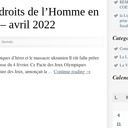
REM
COE
 droits de l’Homme en
la L
pris
– avril 2022
fisca
Catego
 fermés
Comm
La L
ues d’hiver et le massacre ukrainien Il eût fallu prêter
-russe du 4 février. Ce Pacte des Jeux Olympiques
La Vi
erture des Jeux, annonçait la …
Continue reading
→
Calen
L
4
11