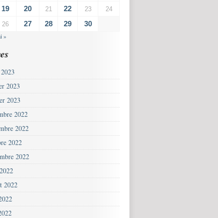
19
20
22
21
23
24
27
28
29
30
26
i »
es
 2023
ier 2023
ier 2023
mbre 2022
mbre 2022
bre 2022
embre 2022
 2022
et 2022
 2022
2022