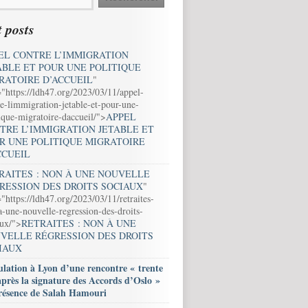
 posts
EL CONTRE L’IMMIGRATION
ABLE ET POUR UNE POLITIQUE
RATOIRE D’ACCUEIL
"
="https://ldh47.org/2023/03/11/appel-
e-limmigration-jetable-et-pour-une-
ique-migratoire-daccueil/">
APPEL
TRE L’IMMIGRATION JETABLE ET
R UNE POLITIQUE MIGRATOIRE
CCUEIL
RAITES : NON À UNE NOUVELLE
RESSION DES DROITS SOCIAUX
"
"https://ldh47.org/2023/03/11/retraites-
-une-nouvelle-regression-des-droits-
aux/">
RETRAITES : NON À UNE
VELLE RÉGRESSION DES DROITS
IAUX
lation à Lyon d’une rencontre « trente
après la signature des Accords d’Oslo »
résence de Salah Hamouri