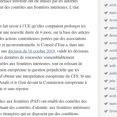
nace terroriste ont été utilisés par les autorités
avril
ent des contrôles aux frontières intérieures. L’état
mars
.
févr
nt fait savoir à l’UE qu’elles comptaient prolonger les
janv
ur une nouvelle durée de 6 mois, sur la base des articles
déce
des actions contentieuses portées par des associations
nove
e et inconventionnelle, le Conseil d’Etat a, dans une
octo
s une
décision du 16 octobre 2019
, validé les décisions
 ces dernières de renouveler vraisemblablement
sept
rôles aux frontières intérieures, tout en refusant de
août
Union européenne la question préjudicielle que les
juill
 d’obtenir une interprétation européenne du CFS. Si une
juin
 l’Anafé et le Gisti devant la Commission européenne à
te et sans réponse.
mai 
avril
lice aux frontières (PAF) ont rétabli des contrôles des
mars
cluant des contrôles d’identité, aux frontières intérieures
févr
s étrangères qui ne disposent pas des conditions