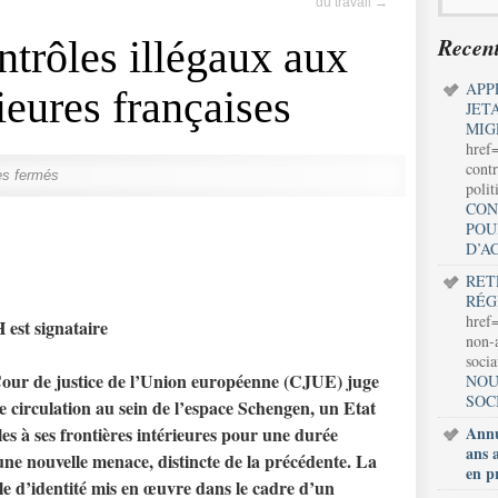
du travail
→
Recent
ntrôles illégaux aux
APP
rieures françaises
JET
MIG
href
contr
s fermés
polit
CON
POU
D’A
RET
RÉG
href=
st signataire
non-a
soci
 Cour de justice de l’Union européenne (CJUE) juge
NOU
SOC
e circulation au sein de l’espace Schengen, un Etat
es à ses frontières intérieures pour une durée
Annu
ans 
une nouvelle menace, distincte de la précédente. La
en p
e d’identité mis en œuvre dans le cadre d’un