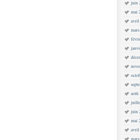
juin
mai 
avril
mars
févr
janv
déce
nove
octo
sept
août
juill
juin
mai 
avril
mars