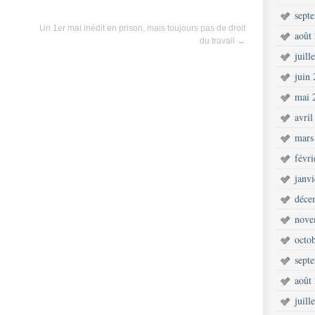
sept
Un 1er mai inédit en prison, mais toujours pas de droit
août
du travail
→
juill
juin
mai 
avril
mars
févr
janv
déce
nove
octo
sept
août
juill