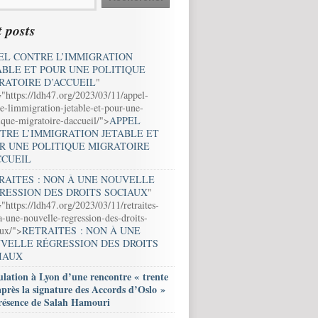
 posts
EL CONTRE L’IMMIGRATION
ABLE ET POUR UNE POLITIQUE
RATOIRE D’ACCUEIL
"
="https://ldh47.org/2023/03/11/appel-
e-limmigration-jetable-et-pour-une-
ique-migratoire-daccueil/">
APPEL
TRE L’IMMIGRATION JETABLE ET
R UNE POLITIQUE MIGRATOIRE
CCUEIL
RAITES : NON À UNE NOUVELLE
RESSION DES DROITS SOCIAUX
"
"https://ldh47.org/2023/03/11/retraites-
-une-nouvelle-regression-des-droits-
aux/">
RETRAITES : NON À UNE
VELLE RÉGRESSION DES DROITS
IAUX
lation à Lyon d’une rencontre « trente
après la signature des Accords d’Oslo »
résence de Salah Hamouri