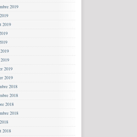
embre 2019
 2019
et 2019
 2019
2019
 2019
 2019
ier 2019
ier 2019
mbre 2018
mbre 2018
bre 2018
embre 2018
 2018
et 2018