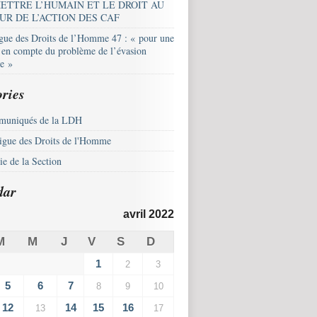
ETTRE L’HUMAIN ET LE DROIT AU
UR DE L’ACTION DES CAF
igue des Droits de l’Homme 47 : « pour une
e en compte du problème de l’évasion
le »
ries
uniqués de la LDH
igue des Droits de l'Homme
e de la Section
dar
avril 2022
M
M
J
V
S
D
1
2
3
5
6
7
8
9
10
12
14
15
16
13
17