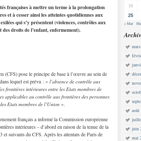
ités françaises à mettre un terme à la prolongation
18
ures
et à cesser ainsi les atteintes quotidiennes aux
25
xilées qui s’y présentent (violences, contrôles aux
« Mar
Ma
et des droits de l’enfant, enfermement).
Archiv
mars
févr
janv
n (CFS) pose le principe de base à l’œuvre au sein de
déce
dans lequel est prévu : «
l’absence de contrôle aux
nove
les frontières intérieures entre les Etats membres de
octo
les applicables au contrôle aux frontières des personnes
sept
s des Etats membres de l’Union
».
août
ernement français a informé la Commission européenne
juill
ntières intérieures – d’abord en raison de la tenue de la
juin
3 et suivants du CFS. Après les attentats de Paris de
mai 