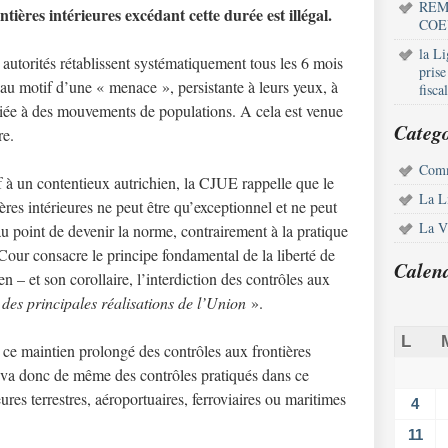
REM
tières intérieures excédant cette durée est illégal.
COE
la L
autorités rétablissent systématiquement tous les 6 mois
pris
s au motif d’une « menace », persistante à leurs yeux, à
fisca
e liée à des mouvements de populations. A cela est venue
Catego
re.
Comm
if à un contentieux autrichien, la CJUE rappelle que le
La L
ères intérieures ne peut être qu’exceptionnel et ne peut
La Vi
au point de devenir la norme, contrairement à la pratique
a Cour consacre le principe fondamental de la liberté de
Calen
n – et son corollaire, l’interdiction des contrôles aux
 des principales réalisations de l’Union
».
L
de ce maintien prolongé des contrôles aux frontières
 en va donc de même des contrôles pratiqués dans ce
eures terrestres, aéroportuaires, ferroviaires ou maritimes
4
11