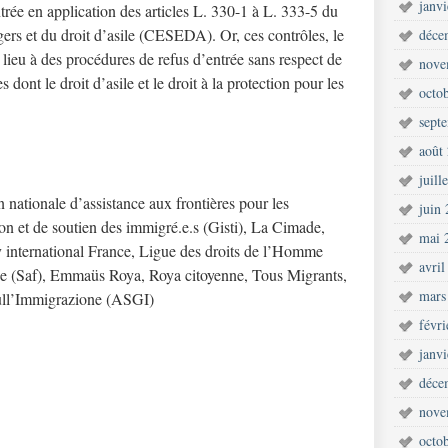
janv
entrée en application des articles L. 330-1 à L. 333-5 du
gers et du droit d’asile (CESEDA). Or, ces contrôles, le
déce
 lieu à des procédures de refus d’entrée sans respect de
nove
 dont le droit d’asile et le droit à la protection pour les
octo
sept
août
juill
 nationale d’assistance aux frontières pour les
juin
on et de soutien des immigré.e.s (Gisti), La Cimade,
mai 
ternational France, Ligue des droits de l’Homme
avril
e (Saf), Emmaüs Roya, Roya citoyenne, Tous Migrants,
mars
sull’Immigrazione (ASGI)
févr
janv
déce
nove
octo