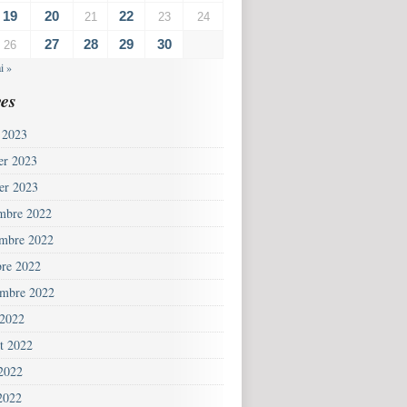
19
20
22
21
23
24
27
28
29
30
26
i »
es
 2023
ier 2023
ier 2023
mbre 2022
mbre 2022
bre 2022
embre 2022
 2022
et 2022
 2022
2022