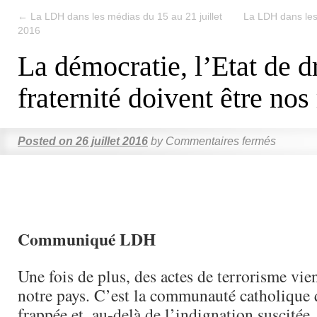
←
La LDH dans les médias du 15 au 21 juillet
La LDH dans les 
2016
La démocratie, l’Etat de dr
fraternité doivent être nos
Posted on
26 juillet 2016
by
Commentaires fermés
Communiqué LDH
Une fois de plus, des actes de terrorisme vie
notre pays. C’est la communauté catholique q
frappée et, au-delà de l’indignation suscitée