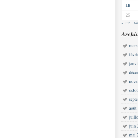
18
25
« Juin
Ao
Archiv
mars
févr
janv
déce
nove
octo
sept
août
juill
juin
mai 