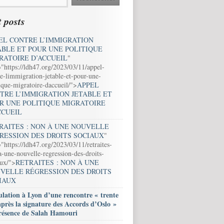
 posts
EL CONTRE L’IMMIGRATION
ABLE ET POUR UNE POLITIQUE
RATOIRE D’ACCUEIL
"
="https://ldh47.org/2023/03/11/appel-
e-limmigration-jetable-et-pour-une-
ique-migratoire-daccueil/">
APPEL
TRE L’IMMIGRATION JETABLE ET
R UNE POLITIQUE MIGRATOIRE
CCUEIL
RAITES : NON À UNE NOUVELLE
RESSION DES DROITS SOCIAUX
"
"https://ldh47.org/2023/03/11/retraites-
-une-nouvelle-regression-des-droits-
aux/">
RETRAITES : NON À UNE
VELLE RÉGRESSION DES DROITS
IAUX
lation à Lyon d’une rencontre « trente
après la signature des Accords d’Oslo »
résence de Salah Hamouri