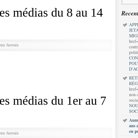
es médias du 8 au 14
Recent
APP
JET
MIG
href
res fermés
contr
polit
CON
POU
D’A
RET
RÉG
href=
non-a
es médias du 1er au 7
soci
NOU
SOC
Annu
ans 
en p
res fermés