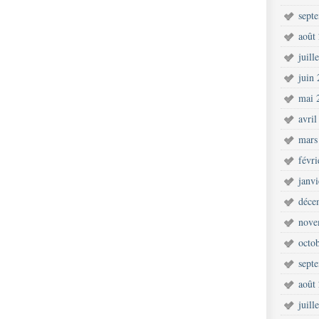
sept
août
juill
juin
mai 
avril
mars
févr
janv
déce
nove
octo
sept
août
juill