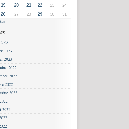
19
20
21
22
23
24
26
29
27
28
30
31
ût »
es
 2023
ier 2023
ier 2023
mbre 2022
mbre 2022
bre 2022
embre 2022
 2022
et 2022
 2022
2022