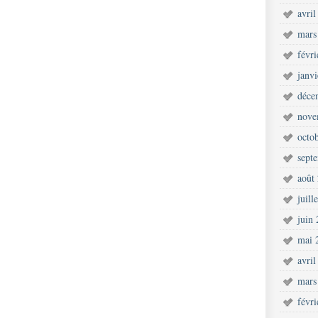
avril
mars
févr
janv
déce
nove
octo
sept
août
juill
juin
mai 
avril
mars
févr