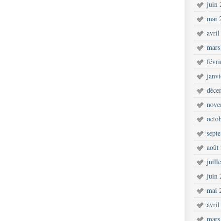
juin
mai 
avril
mars
févr
janv
déce
nove
octo
sept
août
juill
juin
mai 
avril
mars