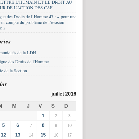
ETTRE L’HUMAIN ET LE DROIT AU
UR DE L’ACTION DES CAF
igue des Droits de l’Homme 47 : « pour une
e en compte du problème de l’évasion
le »
ries
uniqués de la LDH
igue des Droits de l'Homme
e de la Section
dar
juillet 2016
M
M
J
V
S
D
1
2
3
5
6
8
7
9
10
12
13
15
14
16
17