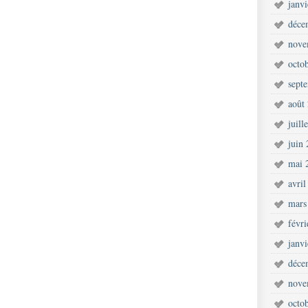
janv
déce
nove
octo
sept
août
juill
juin
mai 
avril
mars
févr
janv
déce
nove
octo