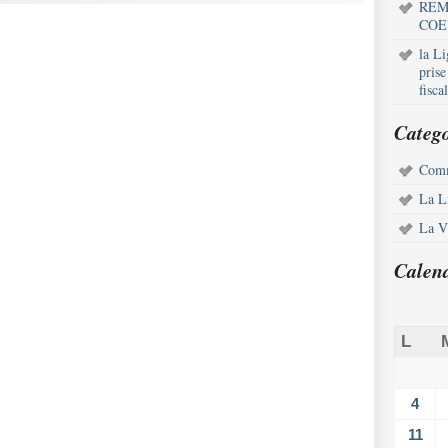
REM
COE
la L
pris
fisca
Catego
Comm
La L
La Vi
Calen
L
4
11