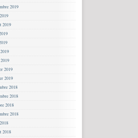
embre 2019
 2019
et 2019
 2019
2019
 2019
 2019
ier 2019
ier 2019
mbre 2018
mbre 2018
bre 2018
embre 2018
 2018
et 2018