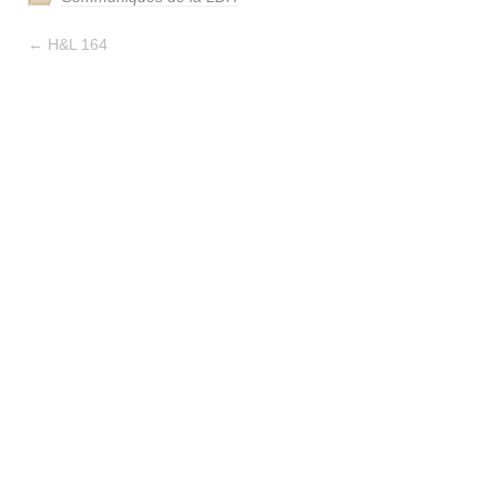
←
H&L 164