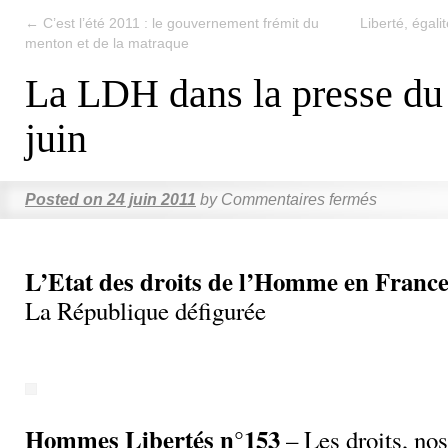
←
C’est l’été 2011 : le gouvernement frémit du
Liberté, égali
menton et de la matraque
La LDH dans la presse du
juin
Posted on
24 juin 2011
by
Commentaires fermés
L’Etat des droits de l’Homme en France
La République défigurée
Hommes Libertés n°153
– Les droits, nos