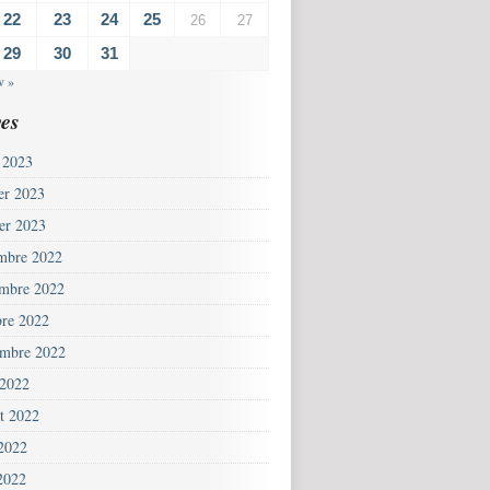
22
23
24
25
26
27
29
30
31
v »
es
 2023
ier 2023
ier 2023
mbre 2022
mbre 2022
bre 2022
embre 2022
 2022
et 2022
 2022
2022