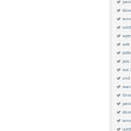
janv
déce
nove
octo
sept
août
juill
juin
mai 
avril
mars
févr
janv
déce
nove
octo