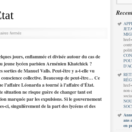
Recent
tat
APP
JET
ires fermés
MIG
href
contr
polit
CON
elques jours, enflammée et divisée autour du cas de
POU
 du jeune lycéen parisien Arménien Khatchick ?
D’A
 sorties de Manuel Valls. Peut-être y a-t-elle vu
RET
 conscience collective. Beaucoup de peut-être… Ce
RÉG
ue l’affaire Léonarda a tourné à l’affaire d’État.
href=
non-a
te situation ne risque guère de changer tant est
soci
tion marquée par les expulsions. Si le gouvernement
NOU
les-ci, singulièrement de la part des lycéens et des
SOC
Annu
ans 
en p