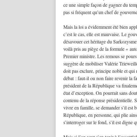
ce une simple façon de gagner du temps
pas si fréquent qu’un chef de gouvern
Mais la loi a évidemment été bien app
c’est le cas, elle est mauvaise. Le go
désavouer cet héritage du Sarkozysme e
voilà pris au piège de la formule « aut
Premier ministre. Les remous se pours
suggère de mobiliser Valérie Trieweille
doit pas exclure, principe noble et qui
débat : faut-il ou non faire revenir la
président de la République va finaleme
état d’exception. On pourrait sans dou
contenu de la réponse présidentielle. S
vivre en famille, se demander s’il est b
République, en personne, qui plie ainsi 
s’interroger sur le fond, s’il est digne
Mais si l’on veut s’en tenir à l’essenti