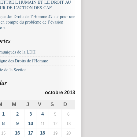
ETTRE L’HUMAIN ET LE DROIT AU
UR DE L’ACTION DES CAF
igue des Droits de l’Homme 47 : « pour une
e en compte du problème de l’évasion
le »
ries
uniqués de la LDH
igue des Droits de l'Homme
e de la Section
dar
octobre 2013
M
M
J
V
S
D
1
2
3
4
5
6
8
9
10
11
12
13
16
17
18
15
19
20