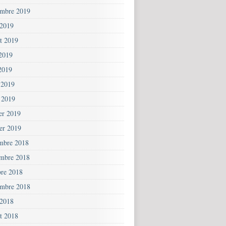
embre 2019
 2019
et 2019
 2019
2019
 2019
 2019
ier 2019
ier 2019
mbre 2018
mbre 2018
bre 2018
embre 2018
 2018
et 2018