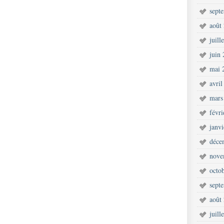
sept
août
juill
juin
mai 
avril
mars
févr
janv
déce
nove
octo
sept
août
juill