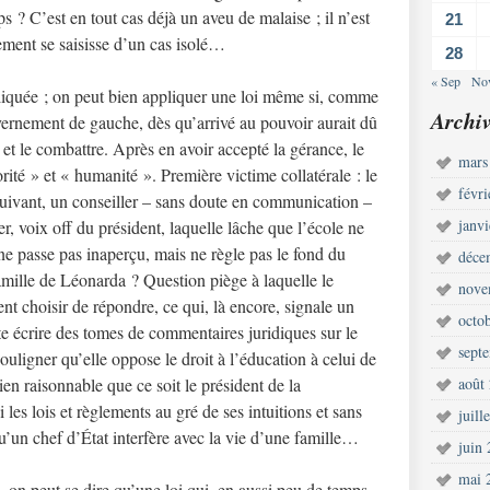
 ? C’est en tout cas déjà un aveu de malaise ; il n’est
21
ement se saisisse d’un cas isolé…
28
« Sep
No
liquée ; on peut bien appliquer une loi même si, comme
Archiv
uvernement de gauche, dès qu’arrivé au pouvoir aurait dû
t le combattre. Après en avoir accepté la gérance, le
mars
orité » et « humanité ». Première victime collatérale : le
févr
uivant, un conseiller – sans doute en communication –
janv
r, voix off du président, laquelle lâche que l’école ne
 ne passe pas inaperçu, mais ne règle pas le fond du
déce
 famille de Léonarda ? Question piège à laquelle le
nove
nt choisir de répondre, ce qui, là encore, signale un
octo
te écrire des tomes de commentaires juridiques sur le
sept
ouligner qu’elle oppose le droit à l’éducation à celui de
ien raisonnable que ce soit le président de la
août
les lois et règlements au gré de ses intuitions et sans
juill
 qu’un chef d’État interfère avec la vie d’une famille…
juin
mai 
el, on peut se dire qu’une loi qui, en aussi peu de temps,