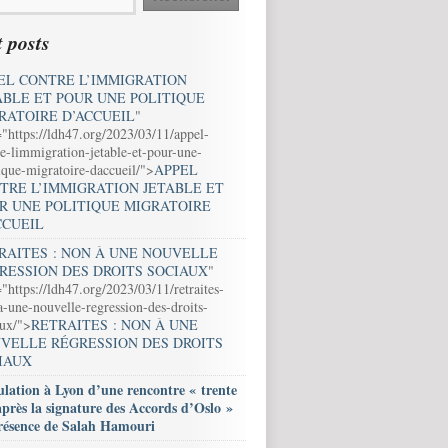
 posts
EL CONTRE L’IMMIGRATION
ABLE ET POUR UNE POLITIQUE
RATOIRE D’ACCUEIL
"
="https://ldh47.org/2023/03/11/appel-
e-limmigration-jetable-et-pour-une-
ique-migratoire-daccueil/">
APPEL
TRE L’IMMIGRATION JETABLE ET
R UNE POLITIQUE MIGRATOIRE
CCUEIL
RAITES : NON À UNE NOUVELLE
RESSION DES DROITS SOCIAUX
"
"https://ldh47.org/2023/03/11/retraites-
-une-nouvelle-regression-des-droits-
aux/">
RETRAITES : NON À UNE
VELLE RÉGRESSION DES DROITS
IAUX
lation à Lyon d’une rencontre « trente
après la signature des Accords d’Oslo »
résence de Salah Hamouri