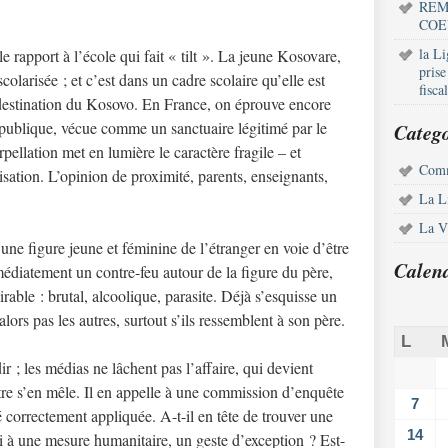
REM
COE
la L
 rapport à l’école qui fait « tilt ». La jeune Kosovare,
pris
colarisée ; et c’est dans un cadre scolaire qu’elle est
fisca
à destination du Kosovo. En France, on éprouve encore
épublique, vécue comme un sanctuaire légitimé par le
Catego
rpellation met en lumière le caractère fragile – et
Comm
risation. L’opinion de proximité, parents, enseignants,
La L
La Vi
ne figure jeune et féminine de l’étranger en voie d’être
Calen
édiatement un contre-feu autour de la figure du père,
able : brutal, alcoolique, parasite. Déjà s’esquisse un
lors pas les autres, surtout s’ils ressemblent à son père.
L
 ; les médias ne lâchent pas l’affaire, qui devient
re s’en mêle. Il en appelle à une commission d’enquête
7
té correctement appliquée. A-t-il en tête de trouver une
14
libi à une mesure humanitaire, un geste d’exception ? Est-