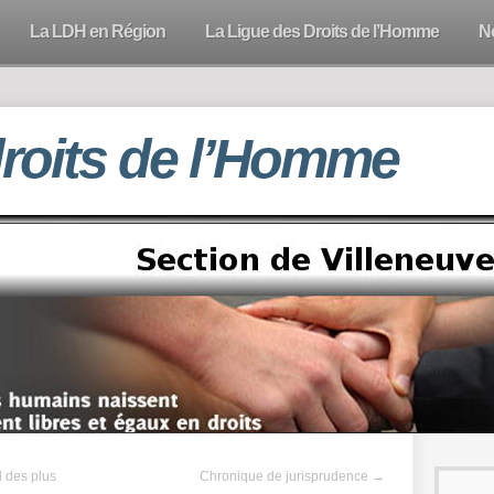
La LDH en Région
La Ligue des Droits de l’Homme
N
droits de l’Homme
d des plus
Chronique de jurisprudence
→