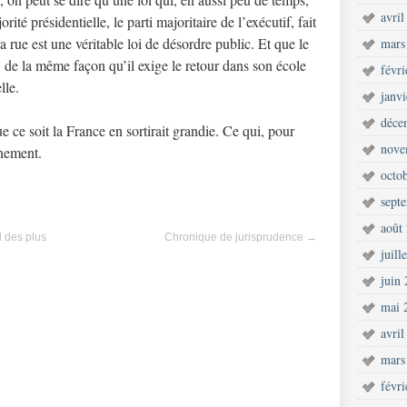
avril
ité présidentielle, le parti majoritaire de l’exécutif, fait
a rue est une véritable loi de désordre public. Et que le
mars
, de la même façon qu’il exige le retour dans son école
févr
lle.
janv
déce
 ce soit la France en sortirait grandie. Ce qui, pour
nove
rnement.
octo
sept
août
d des plus
Chronique de jurisprudence
→
juill
juin
mai 
avril
mars
févr