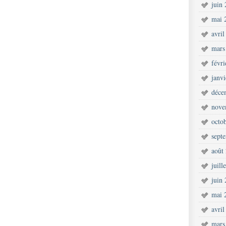
juin
mai 
avril
mars
févr
janv
déce
nove
octo
sept
août
juill
juin
mai 
avril
mars