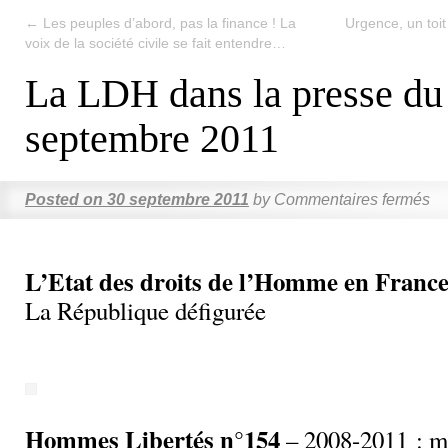
←
Les peuples d’abord, pas la finance ! La
Urgence, un toit
voix de la société civile se fait entendre…
La LDH dans la presse du
septembre 2011
Posted on
30 septembre 2011
by
Commentaires fermés
L’Etat des droits de l’Homme en France
La République défigurée
Hommes Libertés n°154
– 2008-2011 : ma