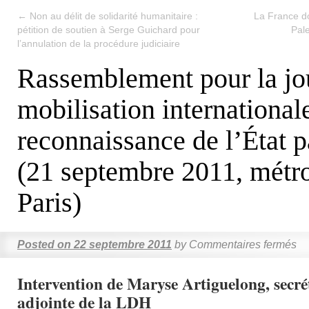
←
Non au délit de solidarité humanitaire :
La France do
pétition de soutien à Serge Guichard pour
Pal
l’annulation de la procédure judiciaire
Rassemblement pour la jo
mobilisation international
reconnaissance de l’État p
(21 septembre 2011, métr
Paris)
Posted on
22 septembre 2011
by
Commentaires fermés
Intervention de Maryse Artiguelong, secré
adjointe de la LDH