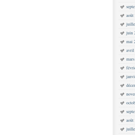
sept
août
juill
juin
mai 
avril
mars
févr
janv
déce
nove
octo
sept
août
juill