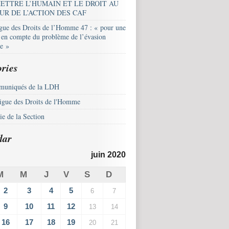
ETTRE L’HUMAIN ET LE DROIT AU
UR DE L’ACTION DES CAF
igue des Droits de l’Homme 47 : « pour une
e en compte du problème de l’évasion
le »
ries
uniqués de la LDH
igue des Droits de l'Homme
e de la Section
dar
juin 2020
M
M
J
V
S
D
2
3
4
5
6
7
9
10
11
12
13
14
16
17
18
19
20
21