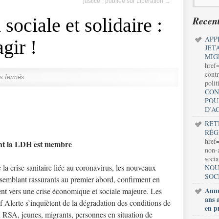
justice”, publiée sur Libération
→
Recent
sociale et solidaire :
APP
agir !
JET
MIG
href
contr
s fermés
polit
CON
POU
D’A
RET
RÉG
href=
ont la LDH est membre
non-a
soci
la crise sanitaire liée au coronavirus, les nouveaux
NOU
SOC
, semblant rassurants au premier abord, confirment en
Annu
ment vers une crise économique et sociale majeure. Les
ans 
if Alerte s’inquiètent de la dégradation des conditions de
en p
du RSA, jeunes, migrants, personnes en situation de