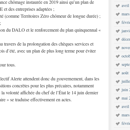
urance chômage instaurée en 2019 ainsi qu’un plan de
avril
E et des entreprises adaptées ;
mars
ciété (comme Territoires Zéro chômeur de longue durée) ;
févr
;
cation du DALO et le renforcement du plan quinquennal «
janv
déce
 au travers de la prolongation des chèques services et
nove
mois d’été, avec un plan de plus long terme pour éviter
octo
our tous.
sept
août
llectif Alerte attendent donc du gouvernement, dans les
juill
ositions concrètes pour les plus précaires, notamment
juin
a volonté affichée du chef de l’État le 14 juin dernier
mai 
ire » se traduise effectivement en actes.
avril
mars
févr