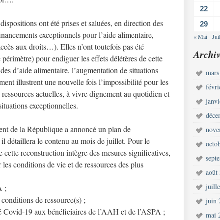
22
 dispositions ont été prises et saluées, en direction des
29
financements exceptionnels pour l’aide alimentaire,
« Mai
Jui
ccès aux droits…). Elles n’ont toutefois pas été
Archiv
 périmètre) pour endiguer les effets délétères de cette
ndes d’aide alimentaire, l’augmentation de situations
mars
ment illustrent une nouvelle fois l’impossibilité pour les
févr
rs ressources actuelles, à vivre dignement au quotidien et
janv
ituations exceptionnelles.
déce
sident de la République a annoncé un plan de
nove
il détaillera le contenu au mois de juillet. Pour le
octo
ue cette reconstruction intègre des mesures significatives,
sept
 les conditions de vie et de ressources des plus
août
juill
A ;
conditions de ressource(s) ;
juin
ité Covid-19 aux bénéficiaires de l’AAH et de l’ASPA ;
mai 