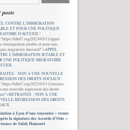
 posts
EL CONTRE L’IMMIGRATION
ABLE ET POUR UNE POLITIQUE
RATOIRE D’ACCUEIL
"
="https://ldh47.org/2023/03/11/appel-
e-limmigration-jetable-et-pour-une-
ique-migratoire-daccueil/">
APPEL
TRE L’IMMIGRATION JETABLE ET
R UNE POLITIQUE MIGRATOIRE
CCUEIL
RAITES : NON À UNE NOUVELLE
RESSION DES DROITS SOCIAUX
"
"https://ldh47.org/2023/03/11/retraites-
-une-nouvelle-regression-des-droits-
aux/">
RETRAITES : NON À UNE
VELLE RÉGRESSION DES DROITS
IAUX
lation à Lyon d’une rencontre « trente
après la signature des Accords d’Oslo »
résence de Salah Hamouri