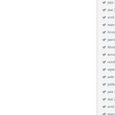
juin
mai 
avril
mars
févr
janv
déce
nove
octo
sept
août
juill
juin
mai 
avril
mars