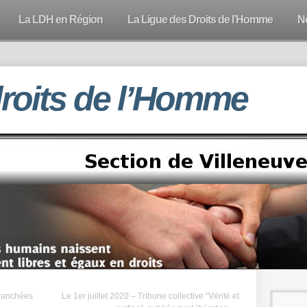
La LDH en Région
La Ligue des Droits de l’Homme
N
droits de l’Homme
ranchées
Le 1er juillet 2020 – Tribune collective “Vérité et