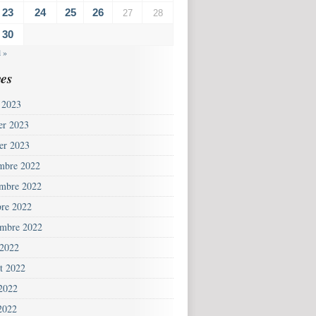
23
24
25
26
27
28
30
l »
es
 2023
ier 2023
ier 2023
mbre 2022
mbre 2022
bre 2022
embre 2022
 2022
et 2022
 2022
2022