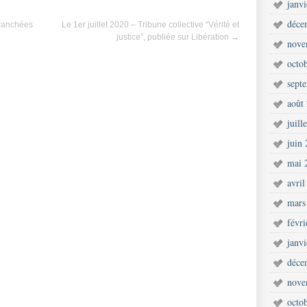
janv
déce
ranchées
Le 1er juillet 2020 – Tribune collective “Vérité et
justice”, publiée sur Libération
→
nove
octo
sept
août
juill
juin
mai 
avril
mars
févr
janv
déce
nove
octo