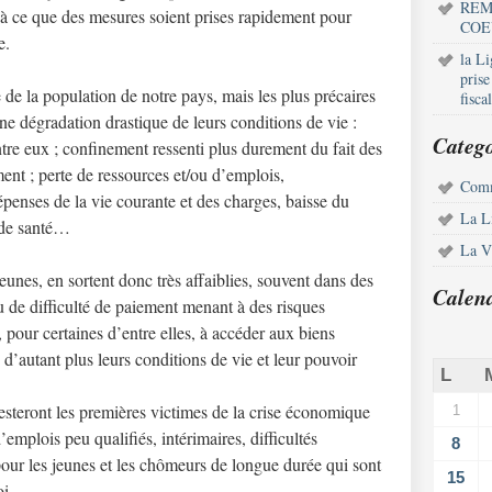
REM
à ce que des mesures soient prises rapidement pour
COE
e.
la L
pris
 de la population de notre pays, mais les plus précaires
fisca
une dégradation drastique de leurs conditions de vie :
Catego
re eux ; confinement ressenti plus durement du fait des
nt ; perte de ressources et/ou d’emplois,
Comm
épenses de la vie courante et des charges, baisse du
La L
t de santé…
La Vi
unes, en sortent donc très affaiblies, souvent dans des
Calen
 de difficulté de paiement menant à des risques
 pour certaines d’entre elles, à accéder aux biens
 d’autant plus leurs conditions de vie et leur pouvoir
L
esteront les premières victimes de la crise économique
1
emplois peu qualifiés, intérimaires, difficultés
8
our les jeunes et les chômeurs de longue durée qui sont
15
loi….