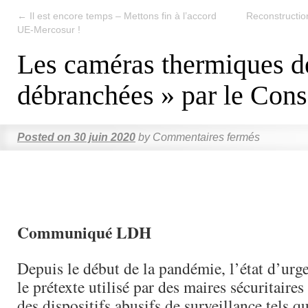
←
Il est encore temps – Mettons fin à l’accord
Reconstruction 
UE-Mercosur !
Les caméras thermiques d
débranchées » par le Conse
Posted on
30 juin 2020
by
Commentaires fermés
Communiqué LDH
Depuis le début de la pandémie, l’état d’urge
le prétexte utilisé par des maires sécuritaires
des dispositifs abusifs de surveillance tels q