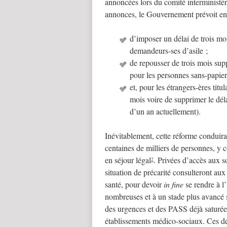
annoncées lors du comité interministéri
annonces, le Gouvernement prévoit en 
d’imposer un délai de trois moi
demandeurs-ses d’asile ;
de repousser de trois mois su
pour les personnes sans-papier
et, pour les étrangers-ères titul
mois voire de supprimer le déla
d’un an actuellement).
Inévitablement, cette réforme conduira
centaines de milliers de personnes, y
en séjour légal
. Privées d’accès aux s
2
situation de précarité consulteront aux
santé, pour devoir
in fine
se rendre à l
nombreuses et à un stade plus avancé 
des urgences et des PASS déjà saturées
établissements médico-sociaux. Ces déc