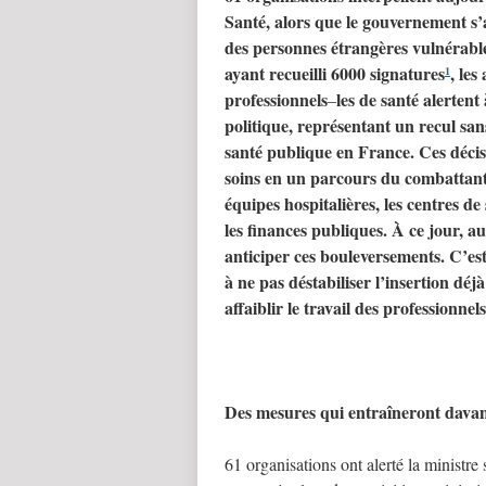
Santé, alors que le gouvernement s
’
des personnes é
trang
è
res vuln
érabl
ayant recueilli 6000 signatures
, les
1
professionnels
les de santé
alertent
–
politique, représentant un recul san
santé publique en France. Ces décis
soins en un parcours du combattant 
é
quipes hospitali
ères, les centres de 
les finances publiques. À ce jour, a
anticiper ces bouleversements. C
’
es
à ne pas déstabiliser l
’
insertion dé
j
à
affaiblir le travail des professionnels
Des mesures qui entra
î
neront davan
61 organisations ont alerté la ministr