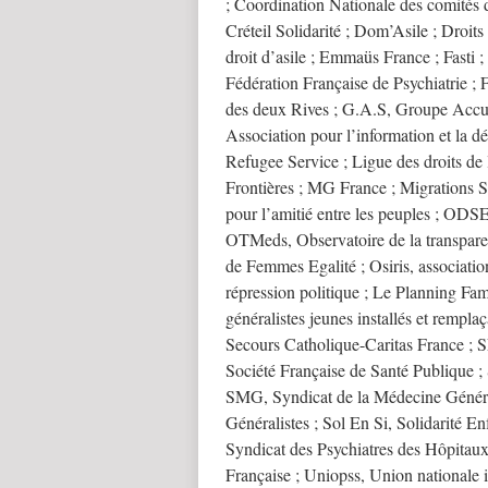
; Coordination Nationale des comités d
Créteil Solidarité ; Dom’Asile ; Droit
droit d’asile ; Emmaüs France ; Fasti ;
Fédération Française de Psychiatrie ;
des deux Rives ; G.A.S, Groupe Accu
Association pour l’information et la d
Refugee Service ; Ligue des droits 
Frontières ; MG France ; Migrations 
pour l’amitié entre les peuples ; ODSE,
OTMeds, Observatoire de la transpare
de Femmes Egalité ; Osiris, associatio
répression politique ; Le Planning 
généralistes jeunes installés et remp
Secours Catholique-Caritas France ; S
Société Française de Santé Publique ; S
SMG, Syndicat de la Médecine Génér
Généralistes ; Sol En Si, Solidarité En
Syndicat des Psychiatres des Hôpitaux
Française ; Uniopss, Union nationale 