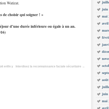
juill
ation Watizat.
juin
 de choisir qui soigner ! »
mai 
avri
séjour d’une durée inférieure ou égale à un an.
mars
016)
févr
janv
déce
nove
octo
it enfin y
Interdisez la reconnaissance faciale sécuritaire
→
sept
août
juill
juin
mai 
avri