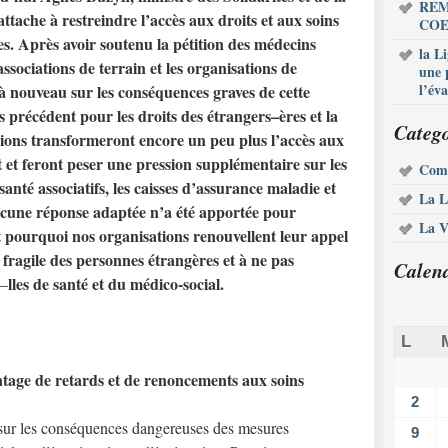
REM
attache à restreindre l
’
acc
ès aux droits et aux soins
COE
es. Après avoir soutenu la pétition des médecins
la L
 associations de terrain et les organisations de
une 
l’éva
 à nouveau sur les conséquences graves de cette
s pré
c
édent pour les droits des étrangers
–
ères et la
Catego
ions transformeront encore un peu plus l
’
acc
ès aux
et feront peser une pression supplémentaire sur les
Com
santé associatifs, les caisses d
’
assurance maladie et
La L
ucune ré
ponse adapt
é
e n’a
é
t
é apportée pour
La V
t pourquoi nos organisations renouvellent leur appel
 fragile des personnes é
trang
ères et à ne pas
Calen
lles de santé et du mé
dico-social.
–
L
tage de retards et de renoncements aux soins
2
e sur les conséquences dangereuses des mesures
9