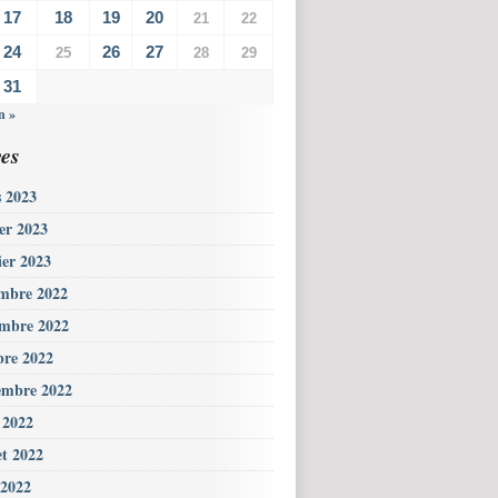
17
18
19
20
21
22
24
26
27
25
28
29
31
n »
es
 2023
ier 2023
ier 2023
mbre 2022
mbre 2022
bre 2022
embre 2022
 2022
et 2022
 2022