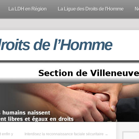
La LDH en Région
La Ligue des Droits de l’Homme
N
droits de l’Homme
 enfin y
Interdisez la reconnaissance faciale sécuritaire
→