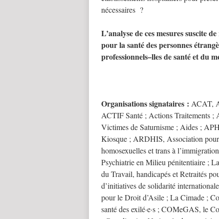
nécessaires ?
L’
analyse de ces mesures suscite d
pour la santé des personnes é
trang
è
professionnels
–
lles de santé et du mé
Organisations signataires
:
ACAT, Act
ACTIF Santé ; Actions Traitements ; 
Victimes de Saturnisme ; Aides ; APH
Kiosque ; ARDHIS, Association pour l
homosexuelles et trans à l’immigratio
Psychiatrie en Milieu pénitentiaire ;
du Travail, handicapés et Retraités p
d’initiatives de solidarité internatio
pour le Droit d’Asile ; La Cimade ; Co
santé des exilé·e·s ; COMeGAS, le Col