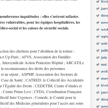
févr
janv
déce
e nombreuses inquiétudes
: elles s
’av
èrent néfastes
res vuln
érables, pour les é
quipes hospitali
ères, les
nove
dico-social et les caisses de sé
curit
é
sociale.
octo
sept
août
juill
ion des chrétiens pour l’abolition de la torture ;
Act Up-Paris ; AFVS, Association des Familles
juin
, Intersyndicale Action Praticiens Hôpital ; ARCAT/Le
mai 
a reconnaissance des droits des personnes
avri
n et au séjour ; ASPMP, Association des Secteurs de
mars
 La Case de Santé ; CATRED, le Collectif des Accidentés
févr
our l’Égalité des Droits ; CEDETIM, Centre d’études et
nale ; Centre Primo Levi ; CFDA, Coordination Française
janv
llectif Inter Urgences ; Comede, le Comité pour la
déce
lectif des Médecins généralistes pour l’accès aux soins
nove