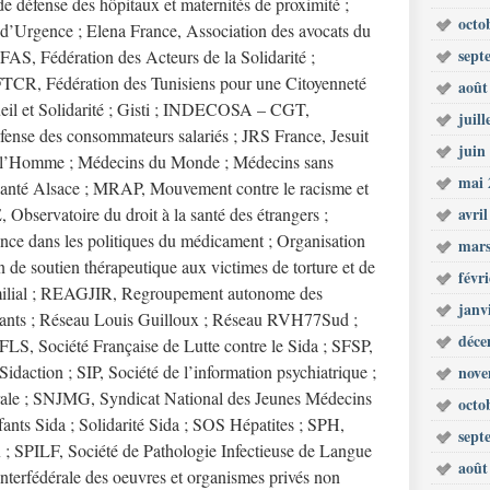
e défense des hôpitaux et maternités de proximité ;
octo
s d’Urgence ; Elena France, Association des avocats du
sept
 FAS, Fédération des Acteurs de la Solidarité ;
 FTCR, Fédération des Tunisiens pour une Citoyenneté
août
eil et Solidarité ; Gisti ; INDECOSA – CGT,
juill
éfense des consommateurs salariés ; JRS France, Jesuit
juin
de l’Homme ; Médecins du Monde ; Médecins sans
mai 
Santé Alsace ; MRAP, Mouvement contre le racisme et
 Observatoire du droit à la santé des étrangers ;
avri
nce dans les politiques du médicament ; Organisation
mars
n de soutien thérapeutique aux victimes de torture et de
févr
Familial ; REAGJIR, Regroupement autonome des
janv
laçants ; Réseau Louis Guilloux ; Réseau RVH77Sud ;
déce
FLS, Société Française de Lutte contre le Sida ; SFSP,
idaction ; SIP, Société de l’information psychiatrique ;
nove
ale ; SNJMG, Syndicat National des Jeunes Médecins
octo
fants Sida ; Solidarité Sida ; SOS Hépatites ; SPH,
sept
 ; SPILF, Société de Pathologie Infectieuse de Langue
août
interfédérale des oeuvres et organismes privés non