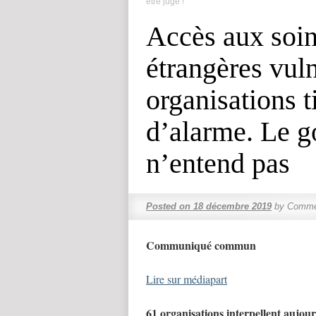
être jugé !
Accès aux soin
étrangères vuln
organisations t
d’alarme. Le 
n’entend pas
Posted on
18 décembre 2019
by
Commen
Communiqué commun
Lire sur médiapart
61 organisations interpellent aujou