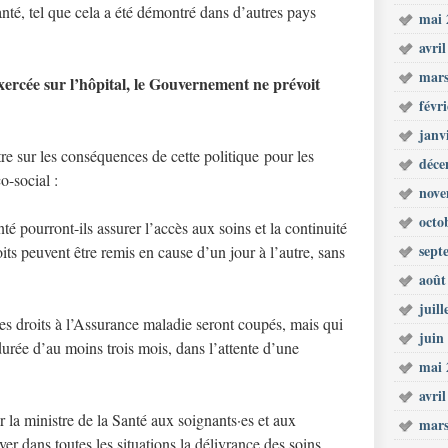
nté, tel que cela a été démontré dans d’autres pays
mai 
avri
mars
xercée sur l
’hô
pital, le Gouvernement ne prévoit
févr
janv
re sur les conséquences de cette politique pour les
déce
o-social :
nove
octo
é pourront-ils assurer l’accès aux soins et la continuité
sept
oits peuvent être remis en cause d’un jour à l’autre, sans
août
juill
s droits à l’Assurance maladie seront coupés, mais qui
juin
urée d’au moins trois mois, dans l’attente d’une
mai 
avri
 la ministre de la Santé aux soignants·es et aux
mars
ver dans toutes les situations la délivrance des soins