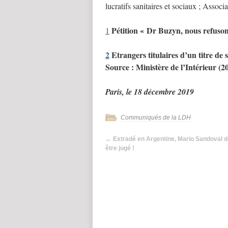
lucratifs sanitaires et sociaux ; Associ
Pétition « Dr Buzyn, nous refusons
1
2
Etrangers titulaires d’un titre de 
Source : Ministère de l’Intérieur (2
Paris, le 18 décembre 2019
Communiqués de la LDH
←
Extradé en Argentine, Mario Sandoval do
être jugé !