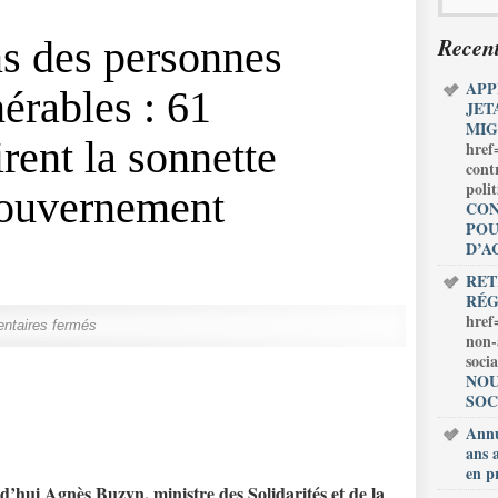
Recent
s des personnes
APP
érables : 61
JET
MIG
irent la sonnette
href
cont
poli
gouvernement
CON
POU
D’A
RET
RÉG
href
taires fermés
non-
soci
NOU
SOC
Annu
ans 
en p
rd
’
hui Agnès Buzyn, ministre des Solidarités et de la