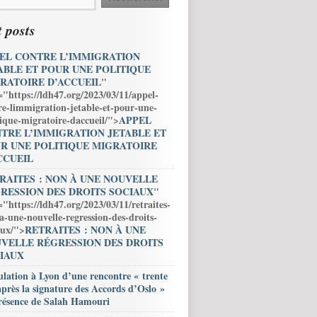
 posts
EL CONTRE L’IMMIGRATION
ABLE ET POUR UNE POLITIQUE
RATOIRE D’ACCUEIL
"
="https://ldh47.org/2023/03/11/appel-
re-limmigration-jetable-et-pour-une-
tique-migratoire-daccueil/">
APPEL
TRE L’IMMIGRATION JETABLE ET
R UNE POLITIQUE MIGRATOIRE
CCUEIL
RAITES : NON À UNE NOUVELLE
RESSION DES DROITS SOCIAUX
"
="https://ldh47.org/2023/03/11/retraites-
a-une-nouvelle-regression-des-droits-
aux/">
RETRAITES : NON À UNE
VELLE RÉGRESSION DES DROITS
IAUX
lation à Lyon d’une rencontre « trente
après la signature des Accords d’Oslo »
résence de Salah Hamouri