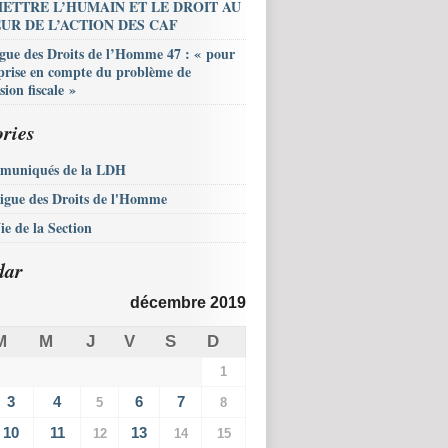
ETTRE L’HUMAIN ET LE DROIT AU
UR DE L’ACTION DES CAF
igue des Droits de l’Homme 47 : « pour
prise en compte du problème de
sion fiscale »
ries
muniqués de la LDH
igue des Droits de l'Homme
ie de la Section
dar
décembre 2019
M
M
J
V
S
D
1
3
4
6
7
5
8
10
11
13
12
14
15