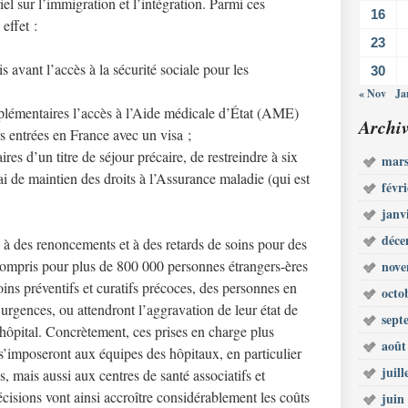
el sur l’immigration et l’intégration. Parmi ces
16
effet :
23
s avant l’accès à la sécurité sociale pour les
30
« Nov
Ja
pplémentaires l’accès à l’Aide médicale d’État (AME)
Archiv
s entrées en France avec un visa ;
aires d’un titre de séjour précaire, de restreindre à six
mars
i de maintien des droits à l’Assurance maladie (qui est
févr
janv
déce
 à des renoncements et à des retards de soins pour des
 compris pour plus de 800 000 personnes étrangers-ères
nove
oins préventifs et curatifs précoces, des personnes en
octo
 urgences, ou attendront l’aggravation de leur état de
sept
’hôpital. Concrètement, ces prises en charge plus
août
s’imposeront aux équipes des hôpitaux, en particulier
juill
, mais aussi aux centres de santé associatifs et
isions vont ainsi accroître considérablement les coûts
juin