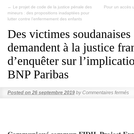
←
Le projet de code de la justice pénale des
Pour un accès u
mineurs : des propositions inadaptées pour
lutter contre l’enfermement des enfants
Des victimes soudanaises
demandent à la justice fra
d’enquêter sur l’implicati
BNP Paribas
Posted on
26 septembre 2019
by
Commentaires fermés