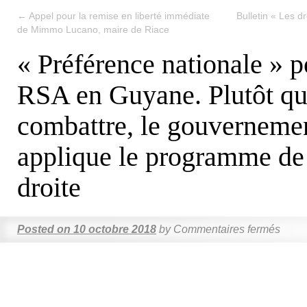
←
Appel pour la remise en liberté immédiate
Bulletin « Les d
de Mimmo Lucano, maire de Riace
« Préférence nationale » p
RSA en Guyane. Plutôt qu
combattre, le gouverneme
applique le programme de
droite
Posted on
10 octobre 2018
by
Commentaires fermés