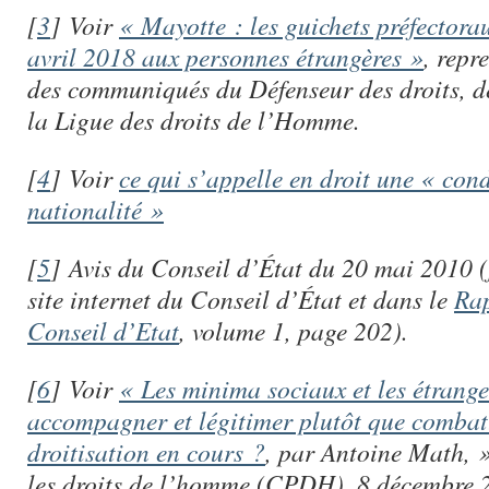
[
3
]
Voir
« Mayotte : les guichets préfectora
avril 2018 aux personnes étrangères »
, rep
des communiqués du Défenseur des droits, d
la Ligue des droits de l’Homme.
[
4
]
Voir
ce qui s’appelle en droit une « con
nationalité »
[
5
]
Avis du Conseil d’État du 20 mai 2010 (f
site internet du Conseil d’État et dans le
Ra
Conseil d’Etat
, volume 1, page 202).
[
6
]
Voir
« Les minima sociaux et les étranger
accompagner et légitimer plutôt que combatt
droitisation en cours ?
, par Antoine Math, 
les droits de l’homme (CPDH), 8 décembre 