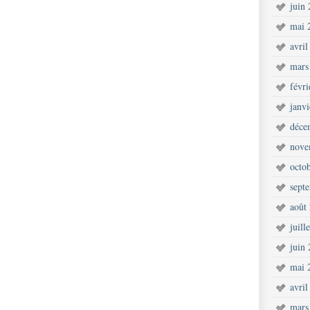
juin
mai 
avril
mars
févr
janv
déce
nove
octo
sept
août
juill
juin
mai 
avril
mars