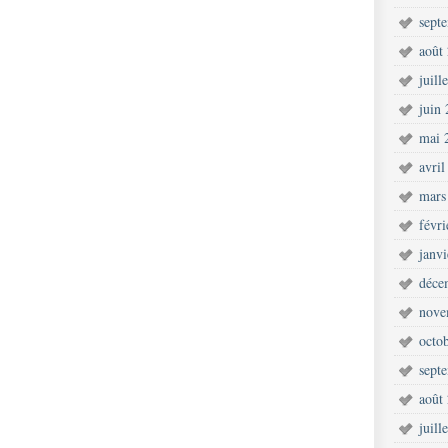
sept
août
juill
juin
mai 
avril
mars
févr
janv
déce
nove
octo
sept
août
juill