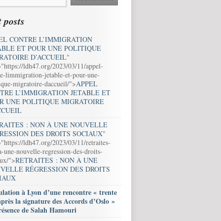
 posts
EL CONTRE L’IMMIGRATION
ABLE ET POUR UNE POLITIQUE
RATOIRE D’ACCUEIL
"
="https://ldh47.org/2023/03/11/appel-
e-limmigration-jetable-et-pour-une-
ique-migratoire-daccueil/">
APPEL
TRE L’IMMIGRATION JETABLE ET
R UNE POLITIQUE MIGRATOIRE
CCUEIL
RAITES : NON À UNE NOUVELLE
RESSION DES DROITS SOCIAUX
"
"https://ldh47.org/2023/03/11/retraites-
-une-nouvelle-regression-des-droits-
aux/">
RETRAITES : NON À UNE
VELLE RÉGRESSION DES DROITS
IAUX
lation à Lyon d’une rencontre « trente
après la signature des Accords d’Oslo »
résence de Salah Hamouri