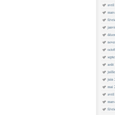
avril
mars
févr
janv
déce
nove
octo
sept
août
juill
juin
mai 
avril
mars
févr