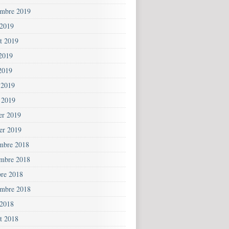
embre 2019
 2019
et 2019
 2019
2019
 2019
 2019
ier 2019
ier 2019
mbre 2018
mbre 2018
bre 2018
embre 2018
 2018
et 2018