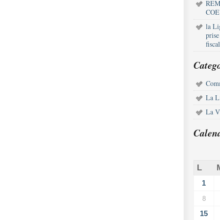
REM
COE
la L
pris
fisca
Catego
Comm
La L
La Vi
Calen
L
1
8
15