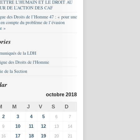
ETTRE L’HUMAIN ET LE DROIT AU
UR DE L’ACTION DES CAF
igue des Droits de l’Homme 47 : « pour une
e en compte du problème de l’évasion
le »
ries
uniqués de la LDH
igue des Droits de l'Homme
e de la Section
dar
octobre 2018
M
M
J
V
S
D
2
3
4
5
6
7
10
11
12
9
13
14
17
18
19
16
20
21