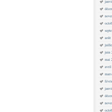
janv
déce
nove
octo
sept
août
juill
juin
mai 
avril
mars
févr
janv
déce
nove
octo