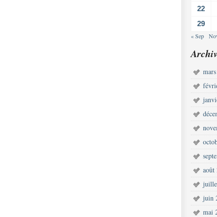
22
29
« Sep
No
Archiv
mars
févr
janv
déce
nove
octo
sept
août
juill
juin
mai 