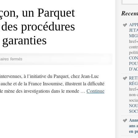
çon, un Parquet
Recent
 des procédures
APP
JET
MIG
 garanties
href
contr
polit
CON
ires fermés
POU
D’A
ervenues, à l’initiative du Parquet, chez Jean-Luc
RET
che et de la France Insoumise, illustrent la difficulté
RÉG
href=
 elle mène des investigations dans le monde …
Continue
non-a
soci
NOU
SOC
Annu
ans 
en p