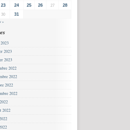
23
24
25
26
28
27
31
30
v »
es
 2023
ier 2023
ier 2023
mbre 2022
mbre 2022
bre 2022
embre 2022
 2022
et 2022
 2022
2022