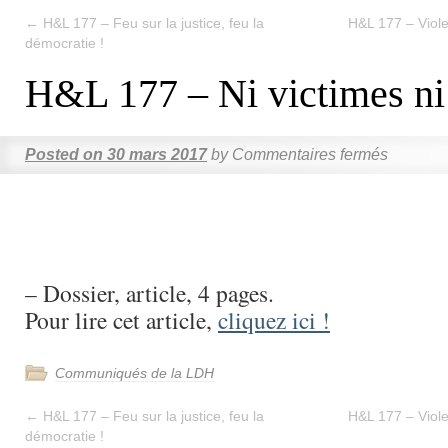
←
H&L 177 – Feu sur la justice, feu la
H&L 177 – Viole
démocratie !
H&L 177 – Ni victimes ni
Posted on
30 mars 2017
by
Commentaires fermés
– Dossier, article, 4 pages.
Pour lire cet article,
cliquez ici !
Communiqués de la LDH
←
H&L 177 – Feu sur la justice, feu la
H&L 177 – Viole
démocratie !