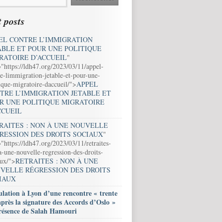
 posts
EL CONTRE L’IMMIGRATION
ABLE ET POUR UNE POLITIQUE
RATOIRE D’ACCUEIL
"
="https://ldh47.org/2023/03/11/appel-
e-limmigration-jetable-et-pour-une-
ique-migratoire-daccueil/">
APPEL
TRE L’IMMIGRATION JETABLE ET
R UNE POLITIQUE MIGRATOIRE
CCUEIL
RAITES : NON À UNE NOUVELLE
RESSION DES DROITS SOCIAUX
"
"https://ldh47.org/2023/03/11/retraites-
-une-nouvelle-regression-des-droits-
aux/">
RETRAITES : NON À UNE
VELLE RÉGRESSION DES DROITS
IAUX
lation à Lyon d’une rencontre « trente
après la signature des Accords d’Oslo »
résence de Salah Hamouri