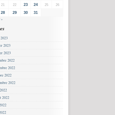
23
24
21
22
25
26
28
29
30
31
 »
es
 2023
ier 2023
ier 2023
mbre 2022
mbre 2022
bre 2022
embre 2022
 2022
et 2022
 2022
2022