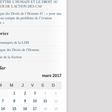
ETTRE L’HUMAIN ET LE DROIT AU
UR DE L’ACTION DES CAF
igue des Droits de l’Homme 47 : « pour une
e en compte du problème de l’évasion
le »
ries
uniqués de la LDH
igue des Droits de l'Homme
e de la Section
dar
mars 2017
M
M
J
V
S
D
1
2
3
4
5
7
8
9
10
11
12
14
15
16
17
18
19