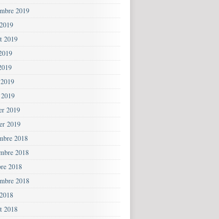
embre 2019
 2019
et 2019
 2019
2019
 2019
 2019
ier 2019
ier 2019
mbre 2018
mbre 2018
bre 2018
embre 2018
 2018
et 2018