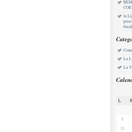
REM
COE
la L
pris
fisca
Catego
Comm
La L
La Vi
Calen
L
6
13