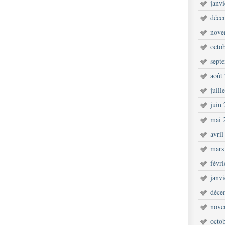
janv
déce
nove
octo
sept
août
juill
juin
mai 
avril
mars
févr
janv
déce
nove
octo