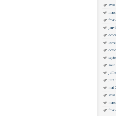
avril
mars
févr
janv
déce
nove
octo
sept
août
juill
juin
mai 
avril
mars
févr