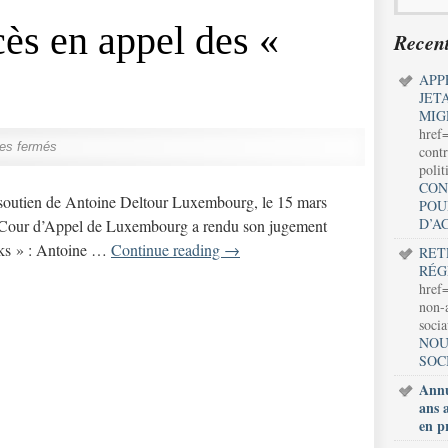
cès en appel des «
Recent
APP
JET
MIG
href
es fermés
contr
polit
CON
outien de Antoine Deltour Luxembourg, le 15 mars
POU
D’A
 Cour d’Appel de Luxembourg a rendu son jugement
aks » : Antoine …
Continue reading
→
RET
RÉG
href=
non-a
soci
NOU
SOC
Annu
ans 
en p