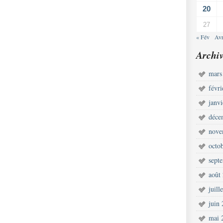
20
27
« Fév
Avr
Archiv
mars
févr
janv
déce
nove
octo
sept
août
juill
juin
mai 