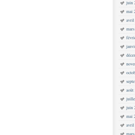
juin
mai 
avril
mars
févr
janv
déce
nove
octo
sept
août
juill
juin
mai 
avril
mars