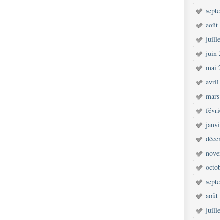
sept
août
juill
juin
mai 
avril
mars
févr
janv
déce
nove
octo
sept
août
juill