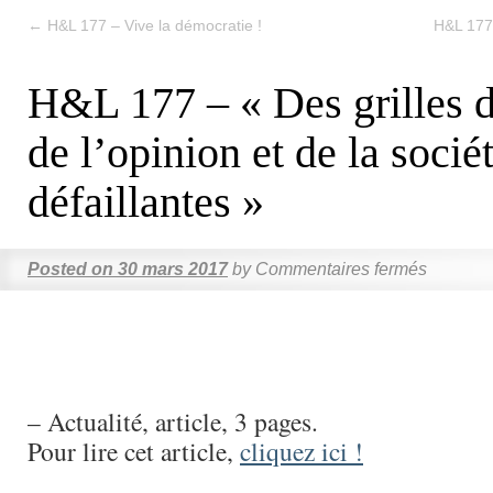
←
H&L 177 – Vive la démocratie !
H&L 177 
H&L 177 – « Des grilles 
de l’opinion et de la socié
défaillantes »
Posted on
30 mars 2017
by
Commentaires fermés
– Actualité, article, 3 pages.
Pour lire cet article,
cliquez ici !