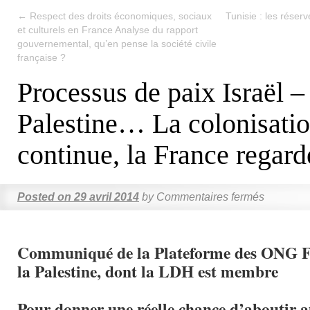
←
Respect des droits économiques, sociaux
Tunisie : les réser
et culturels en France Analyse du rapport
gouvernemental, qu’en pense la société civile
française ?
Processus de paix Israël –
Palestine… La colonisati
continue, la France regarde
Posted on
29 avril 2014
by
Commentaires fermés
Communiqué de la Plateforme des ONG F
la Palestine, dont la LDH est membre
Pour donner une réelle chance d’aboutir a