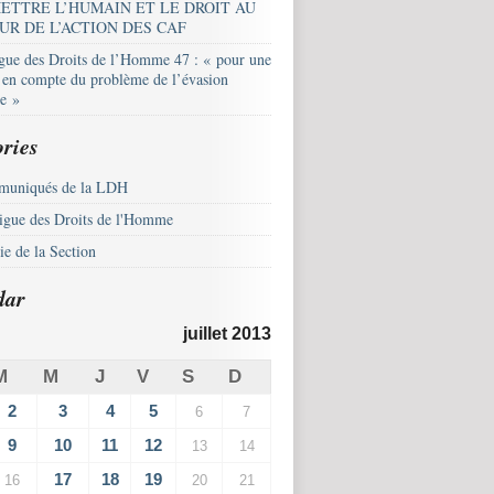
ETTRE L’HUMAIN ET LE DROIT AU
UR DE L’ACTION DES CAF
igue des Droits de l’Homme 47 : « pour une
e en compte du problème de l’évasion
le »
ries
uniqués de la LDH
igue des Droits de l'Homme
e de la Section
dar
juillet 2013
M
M
J
V
S
D
2
3
4
5
6
7
9
10
11
12
13
14
17
18
19
16
20
21