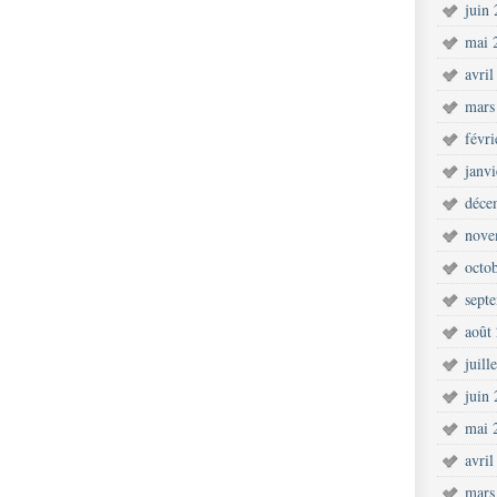
juin
mai 
avril
mars
févr
janv
déce
nove
octo
sept
août
juill
juin
mai 
avril
mars