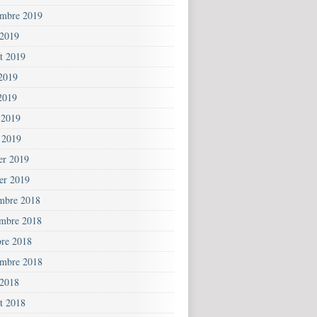
embre 2019
 2019
et 2019
 2019
2019
 2019
 2019
ier 2019
ier 2019
mbre 2018
mbre 2018
bre 2018
embre 2018
 2018
et 2018