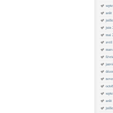
sept
août
juill
juin
mai 
avril
mars
févr
janv
déce
nove
octo
sept
août
juill