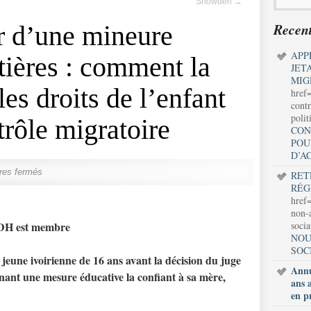
Snowden
→
Recent
r d’une mineure
APP
tières : comment la
JET
MIG
les droits de l’enfant
href
contr
polit
rôle migratoire
CON
POU
D’A
res fermés
RET
RÉG
href=
non-a
LDH est membre
soci
NOU
SOC
 jeune ivoirienne de 16 ans avant la décision du juge
Annu
ant une mesure éducative la confiant à sa mère,
ans 
en p