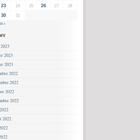
23
26
24
25
27
28
30
31
ût »
es
 2023
ier 2023
ier 2023
mbre 2022
mbre 2022
bre 2022
embre 2022
 2022
et 2022
 2022
2022