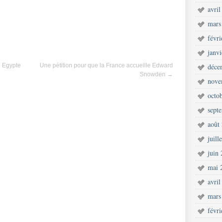
avril
mars
févr
janv
n Egypte
Une pétition pour que la France accueille Edward
déce
Snowden
→
nove
octo
sept
août
juill
juin
mai 
avril
mars
févr