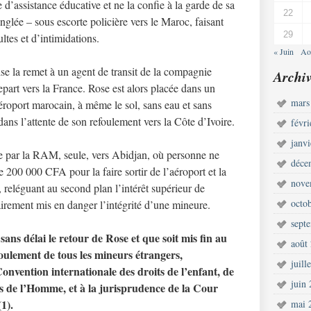
d’assistance éducative et ne la confie à la garde de sa
22
nglée – sous escorte policière vers le Maroc, faisant
29
ltes et d’intimidations.
« Juin
Ao
ise la remet à un agent de transit de la compagnie
Archiv
art vers la France. Rose est alors placée dans un
mars
aéroport marocain, à même le sol, sans eau et sans
ans l’attente de son refoulement vers la Côte d’Ivoire.
févr
janv
yée par la RAM, seule, vers Abidjan, où personne ne
déce
ge 200 000 CFA pour la faire sortir de l’aéroport et la
nove
, reléguant au second plan l’intérêt supérieur de
octo
clairement mis en danger l’intégrité d’une mineure.
sept
ns délai le retour de Rose et que soit mis fin au
août
foulement de tous les mineurs étrangers,
juill
nvention internationale des droits de l’enfant, de
juin
s de l’Homme, et à la jurisprudence de la Cour
1).
mai 