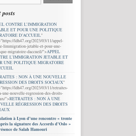
 posts
EL CONTRE L’IMMIGRATION
ABLE ET POUR UNE POLITIQUE
RATOIRE D’ACCUEIL
"
="https://ldh47.org/2023/03/11/appel-
e-limmigration-jetable-et-pour-une-
ique-migratoire-daccueil/">
APPEL
TRE L’IMMIGRATION JETABLE ET
R UNE POLITIQUE MIGRATOIRE
CCUEIL
RAITES : NON À UNE NOUVELLE
RESSION DES DROITS SOCIAUX
"
"https://ldh47.org/2023/03/11/retraites-
-une-nouvelle-regression-des-droits-
aux/">
RETRAITES : NON À UNE
VELLE RÉGRESSION DES DROITS
IAUX
lation à Lyon d’une rencontre « trente
après la signature des Accords d’Oslo »
résence de Salah Hamouri