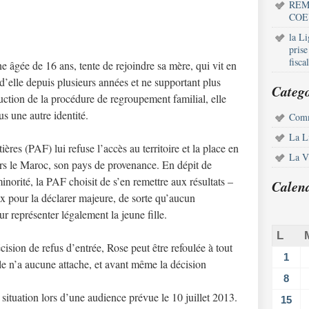
REM
COE
la L
pris
fisca
ne âgée de 16 ans, tente de rejoindre sa mère, qui vit en
d’elle depuis plusieurs années et ne supportant plus
Catego
truction de la procédure de regroupement familial, elle
s une autre identité.
Comm
La L
ières (PAF) lui refuse l’accès au territoire et la place en
La Vi
ers le Maroc, son pays de provenance. En dépit de
minorité, la PAF choisit de s’en remettre aux résultats –
Calen
x pour la déclarer majeure, de sorte qu’aucun
r représenter légalement la jeune fille.
L
cision de refus d’entrée, Rose peut être refoulée à tout
1
le n’a aucune attache, et avant même la décision
8
situation lors d’une audience prévue le 10 juillet 2013.
15