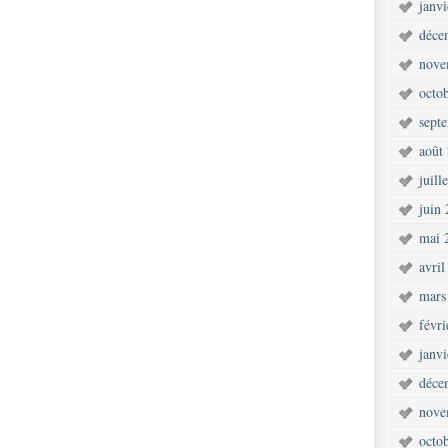
janv
déce
nove
octo
sept
août
juill
juin
mai 
avril
mars
févr
janv
déce
nove
octo