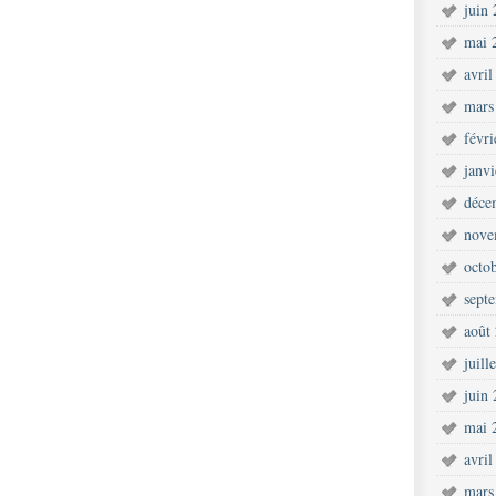
juin
mai 
avril
mars
févr
janv
déce
nove
octo
sept
août
juill
juin
mai 
avril
mars