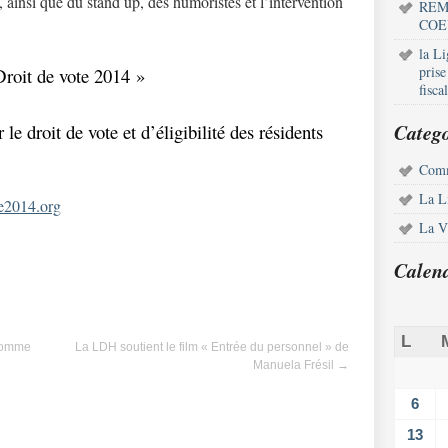
ainsi que du stand up, des humoristes et l’intervention
REM
COE
la L
pris
Droit de vote 2014 »
fisca
Catego
le droit de vote et d’éligibilité des résidents
Comm
La L
e2014.org
La Vi
Calen
L
’Homme
La LDH soutient le film « Entrée du personnel » de
Manuela Frésil
→
6
13