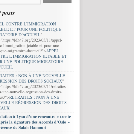
 posts
EL CONTRE L’IMMIGRATION
ABLE ET POUR UNE POLITIQUE
RATOIRE D’ACCUEIL
"
="https://ldh47.org/2023/03/11/appel-
e-limmigration-jetable-et-pour-une-
ique-migratoire-daccueil/">
APPEL
TRE L’IMMIGRATION JETABLE ET
R UNE POLITIQUE MIGRATOIRE
CCUEIL
RAITES : NON À UNE NOUVELLE
RESSION DES DROITS SOCIAUX
"
"https://ldh47.org/2023/03/11/retraites-
-une-nouvelle-regression-des-droits-
aux/">
RETRAITES : NON À UNE
VELLE RÉGRESSION DES DROITS
IAUX
lation à Lyon d’une rencontre « trente
après la signature des Accords d’Oslo »
résence de Salah Hamouri