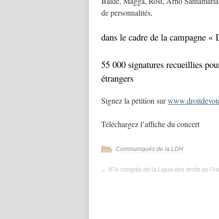
Balde, Magga, Rost, Arno Santamaria, 
de personnalités,
dans le cadre de la campagne « 
55 000 signatures recueillies pour 
étrangers
Signez la pétition sur
www.droitdevot
Téléchargez l’affiche du concert
Communiqués de la LDH
←
87e congrès de la Ligue des droits de l