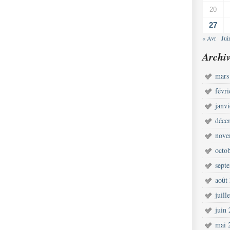
20
27
« Avr
Jui
Archiv
mars
févr
janv
déce
nove
octo
sept
août
juill
juin
mai 