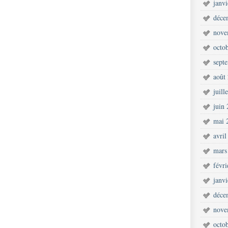
janv
déce
nove
octo
sept
août
juill
juin
mai 
avril
mars
févr
janv
déce
nove
octo