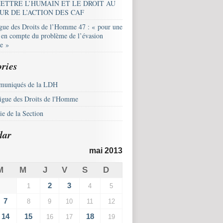
ETTRE L’HUMAIN ET LE DROIT AU
UR DE L’ACTION DES CAF
igue des Droits de l’Homme 47 : « pour une
e en compte du problème de l’évasion
le »
ries
uniqués de la LDH
igue des Droits de l'Homme
e de la Section
dar
mai 2013
M
M
J
V
S
D
2
3
1
4
5
7
8
9
10
11
12
14
15
18
16
17
19