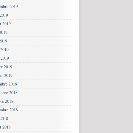
embre 2019
 2019
et 2019
 2019
2019
 2019
 2019
ier 2019
ier 2019
mbre 2018
mbre 2018
bre 2018
embre 2018
 2018
et 2018