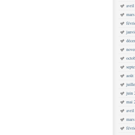
avril
mars
févr
janv
déce
nove
octo
sept
août
juill
juin
mai 
avril
mars
févr