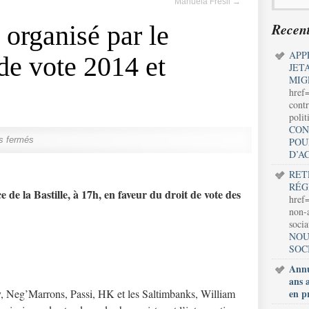
Manuela Frésil
→
Recent
 organisé par le
APP
 de vote 2014 et
JET
MIG
href
contr
polit
CON
s fermés
POU
D’A
RET
RÉG
e de la Bastille, à 17h
, en faveur du droit de vote des
href=
non-a
soci
NOU
SOC
Annu
ans 
y, Neg’Marrons, Passi, HK et les Saltimbanks, William
en p