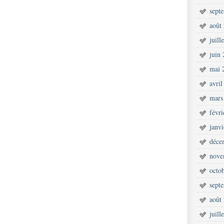
sept
août
juill
juin
mai 
avril
mars
févr
janv
déce
nove
octo
sept
août
juill