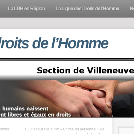
La LDH en Région
La Ligue des Droits de l’Homme
N
droits de l’Homme
’Homme
La LDH soutient le film « Entrée du personnel » de