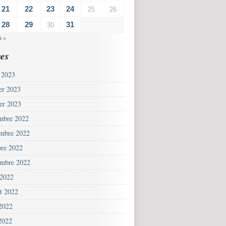
21
22
23
24
25
26
28
29
31
30
n »
es
 2023
ier 2023
ier 2023
mbre 2022
mbre 2022
bre 2022
embre 2022
 2022
et 2022
 2022
2022