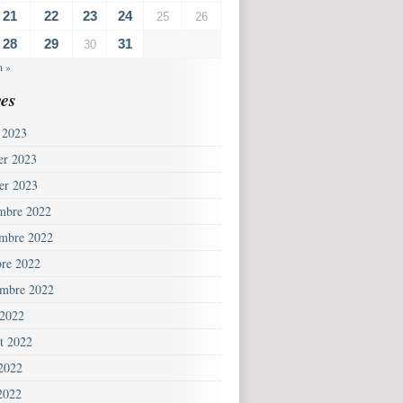
21
22
23
24
25
26
28
29
31
30
n »
es
 2023
ier 2023
ier 2023
mbre 2022
mbre 2022
bre 2022
embre 2022
 2022
et 2022
 2022
2022