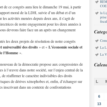
REM
COE
fort de ce congrès aura lieu le dimanche 19 mai, à partir
rapport moral de la LDH, suivie d’un débat et d’un
la L
pris
 les activités menées depuis deux ans, il s’agit de
fisca
directrices de notre engagement pour les deux années à
 nous devrons faire face un an après un changement
Catego
Comm
tés les deux projets de résolution de notre congrès
t universalité des droits
L’économie sociale et
» et «
La L
s de l’Homme
».
La Vi
Calen
 renouveau de la démocratie propose aux congressistes de
es à l’œuvre dans notre société, sur l’enjeu central de la
 de réaffirmer le caractère indivisibles des droits
 risques de dérives xénophobes et, enfin, d’échanger sur
L
les inscrivant dans un contexte de confrontations
6
13