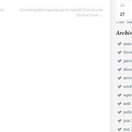
20
des
Concert gratuit organisé par le collectif Droit de vote
27
2014 et l’Unef
→
« Avr
Jui
Archiv
mars
févr
janv
déce
nove
octo
sept
août
juill
juin
mai 