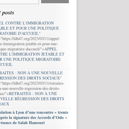
 posts
EL CONTRE L’IMMIGRATION
ABLE ET POUR UNE POLITIQUE
RATOIRE D’ACCUEIL
"
="https://ldh47.org/2023/03/11/appel-
e-limmigration-jetable-et-pour-une-
ique-migratoire-daccueil/">
APPEL
TRE L’IMMIGRATION JETABLE ET
R UNE POLITIQUE MIGRATOIRE
CCUEIL
RAITES : NON À UNE NOUVELLE
RESSION DES DROITS SOCIAUX
"
"https://ldh47.org/2023/03/11/retraites-
-une-nouvelle-regression-des-droits-
aux/">
RETRAITES : NON À UNE
VELLE RÉGRESSION DES DROITS
IAUX
lation à Lyon d’une rencontre « trente
après la signature des Accords d’Oslo »
résence de Salah Hamouri