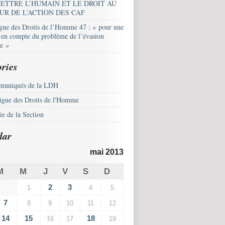
ETTRE L’HUMAIN ET LE DROIT AU
UR DE L’ACTION DES CAF
igue des Droits de l’Homme 47 : « pour une
e en compte du problème de l’évasion
le »
ries
uniqués de la LDH
igue des Droits de l'Homme
e de la Section
dar
mai 2013
M
M
J
V
S
D
2
3
1
4
5
7
8
9
10
11
12
14
15
18
16
17
19