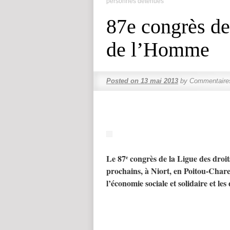
personnes détenues
87e congrès de
de l’Homme
Posted on
13 mai 2013
by
Commentaire
Le 87
congrès de la Ligue des droit
e
prochains, à Niort, en Poitou-Chare
l’économie sociale et solidaire et le