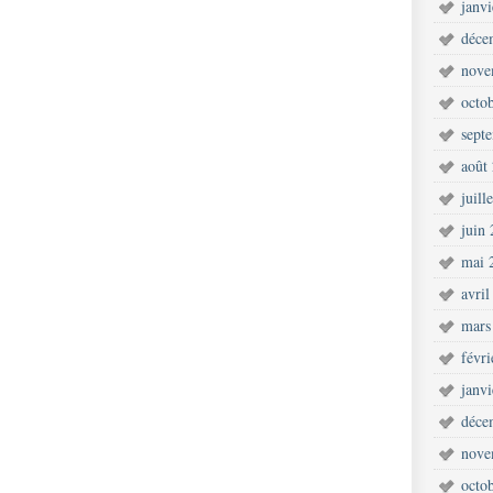
janv
déce
nove
octo
sept
août
juill
juin
mai 
avril
mars
févr
janv
déce
nove
octo