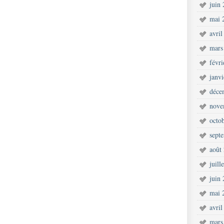
juin
mai 
avril
mars
févr
janv
déce
nove
octo
sept
août
juill
juin
mai 
avril
mars