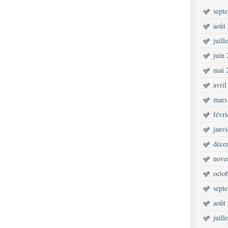
sept
août
juill
juin
mai 
avril
mars
févr
janv
déce
nove
octo
sept
août
juill