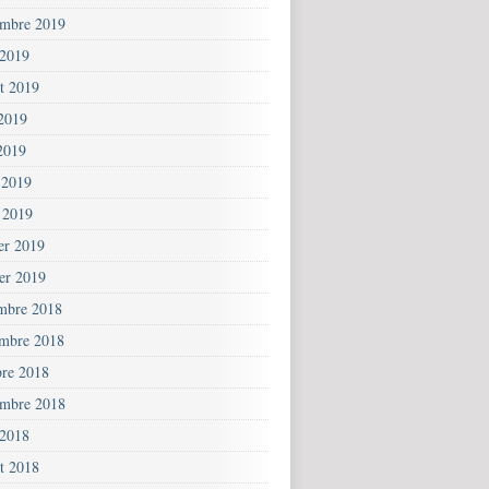
embre 2019
 2019
et 2019
 2019
2019
 2019
 2019
ier 2019
ier 2019
mbre 2018
mbre 2018
bre 2018
embre 2018
 2018
et 2018