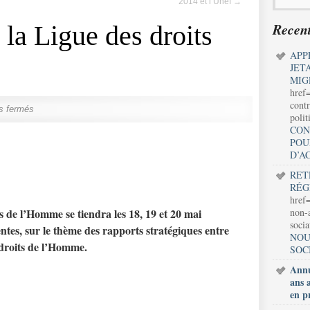
2014 et l’Unef
→
Recent
 la Ligue des droits
APP
JET
MIG
href
contr
s fermés
polit
CON
POU
D’A
RET
RÉG
href=
s de l’Homme se tiendra les 18, 19 et 20 mai
non-a
soci
ntes, sur le thème des
rapports stratégiques entre
NOU
s droits de l’Homme
.
SOC
Annu
ans 
en p