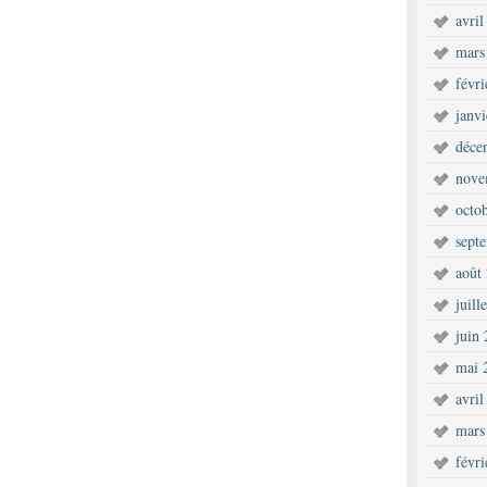
avril
mars
févr
janv
déce
nove
octo
sept
août
juill
juin
mai 
avril
mars
févr