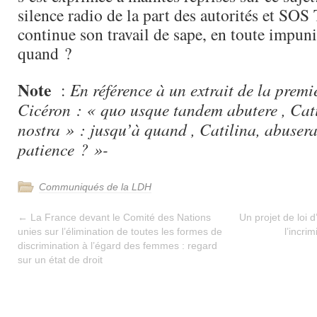
silence radio de la part des autorités et SOS 
continue son travail de sape, en toute impu
quand ?
Note
:
En référence à un extrait de la premi
Cicéron : « quo usque tandem abutere , Cati
nostra » : jusqu’à quand , Catilina, abusera
patience ? »-
Communiqués de la LDH
←
La France devant le Comité des Nations
Un projet de loi d
unies sur l’élimination de toutes les formes de
l’incri
discrimination à l’égard des femmes : regard
sur un état de droit