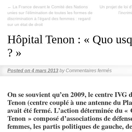
←
La France devant le Comité des Nations
Un projet de loi d
unies sur l’élimination de toutes les formes de
l’incri
discrimination à l’égard des femmes : regard
sur un état de droit
Hôpital Tenon : « Quo us
? »
Posted on
4 mars 2013
by
Commentaires fermés
On se souvient qu’en 2009, le centre IVG d
Tenon (centre couplé à une antenne du Pla
avait été fermé. L’action déterminée du « 
Tenon » composé d’associations de défense
femmes, les partis politiques de gauche, de