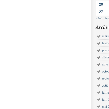
20
27
« Juil
Sep
Archiv
mars
févr
janv
déce
nove
octo
sept
août
juill
juin
mai 