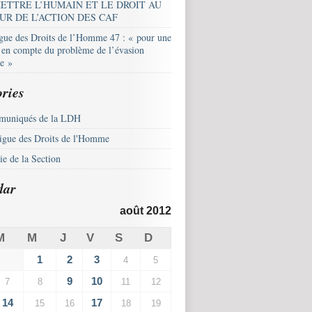
ETTRE L’HUMAIN ET LE DROIT AU
UR DE L’ACTION DES CAF
igue des Droits de l’Homme 47 : « pour une
e en compte du problème de l’évasion
le »
ries
uniqués de la LDH
igue des Droits de l'Homme
e de la Section
dar
août 2012
M
M
J
V
S
D
1
2
3
4
5
9
10
7
8
11
12
14
17
15
16
18
19