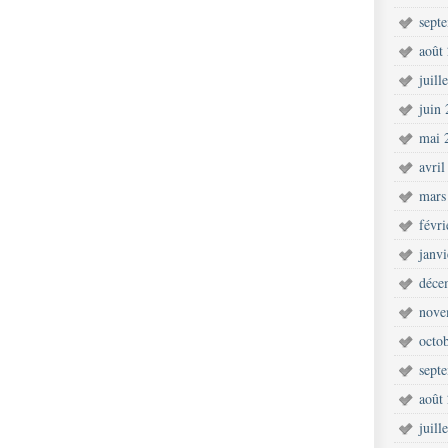
sept
août
juill
juin
mai 
avril
mars
févr
janv
déce
nove
octo
sept
août
juill