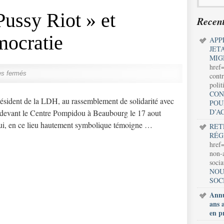
Pussy Riot » et
Recent
mocratie
APP
JET
MIG
href
s fermés
contr
polit
CON
résident de la LDH, au rassemblement de solidarité avec
POU
D’A
s, devant le Centre Pompidou à Beaubourg le 17 aout
ui, en ce lieu hautement symbolique témoigne …
RET
RÉG
href=
non-a
soci
NOU
SOC
Annu
ans 
en p