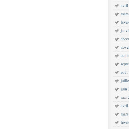
avril
mars
févr
janv
déce
nove
octo
sept
août
juill
juin
mai 
avril
mars
févr