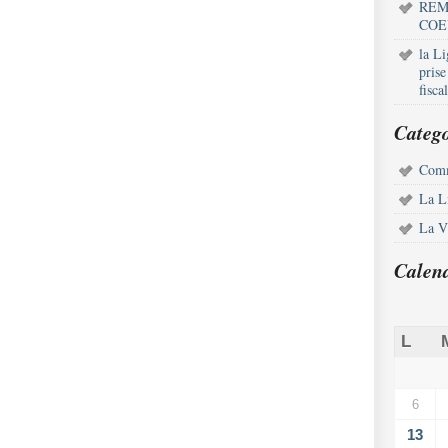
REM
COE
la L
pris
fisca
Catego
Comm
La L
La Vi
Calen
L
6
13