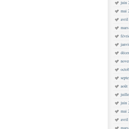
juin
mai 
avril
mars
févr
janv
déce
nove
octo
sept
août
juill
juin
mai 
avril
mars