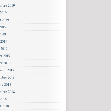
embre 2019
 2019
et 2019
 2019
2019
 2019
 2019
ier 2019
ier 2019
mbre 2018
mbre 2018
bre 2018
embre 2018
 2018
et 2018