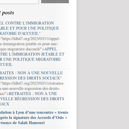
 posts
EL CONTRE L’IMMIGRATION
ABLE ET POUR UNE POLITIQUE
RATOIRE D’ACCUEIL
"
="https://ldh47.org/2023/03/11/appel-
e-limmigration-jetable-et-pour-une-
ique-migratoire-daccueil/">
APPEL
TRE L’IMMIGRATION JETABLE ET
R UNE POLITIQUE MIGRATOIRE
CCUEIL
RAITES : NON À UNE NOUVELLE
RESSION DES DROITS SOCIAUX
"
"https://ldh47.org/2023/03/11/retraites-
-une-nouvelle-regression-des-droits-
aux/">
RETRAITES : NON À UNE
VELLE RÉGRESSION DES DROITS
IAUX
lation à Lyon d’une rencontre « trente
après la signature des Accords d’Oslo »
résence de Salah Hamouri