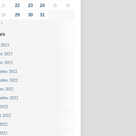
22
23
24
21
25
26
29
30
31
28
 »
es
 2023
ier 2023
ier 2023
mbre 2022
mbre 2022
bre 2022
embre 2022
 2022
et 2022
 2022
2022