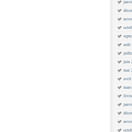
janv
déce
nove
octo
sept
août
juill
juin
mai 
avril
mars
févr
janv
déce
nove
octo