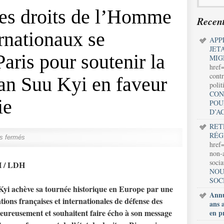
des droits de l’Homme
Recent
ernationaux se
APP
JET
aris pour soutenir la
MIG
href
contr
an Suu Kyi en faveur
polit
CON
ie
POU
D’A
RET
RÉG
s fermés
href=
non-a
soci
H / LDH
NOU
SOC
i achève sa tournée historique en Europe par une
Annu
sations françaises et internationales de défense des
ans 
leureusement et souhaitent faire écho à son message
en p