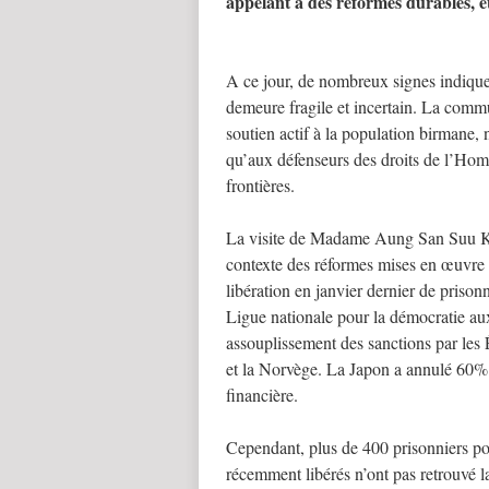
appelant à des réformes durables, e
A ce jour, de nombreux signes indiquen
demeure fragile et incertain. La commu
soutien actif à la population birmane,
qu’aux défenseurs des droits de l’Homm
frontières.
La visite de Madame Aung San Suu Kyi
contexte des réformes mises en œuvre 
libération en janvier dernier de prison
Ligue nationale pour la démocratie aux
assouplissement des sanctions par les 
et la Norvège. La Japon a annulé 60% d
financière.
Cependant, plus de 400 prisonniers pol
récemment libérés n’ont pas retrouvé la 