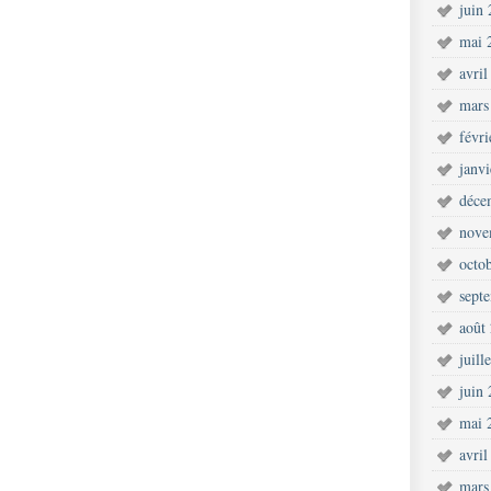
juin
mai 
avril
mars
févr
janv
déce
nove
octo
sept
août
juill
juin
mai 
avril
mars