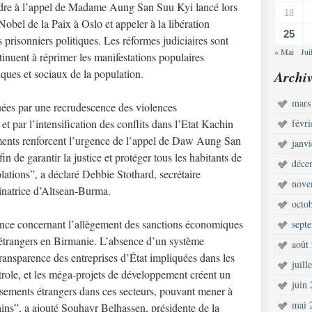
dre à l’appel de Madame Aung San Suu Kyi lancé lors
18
obel de la Paix à Oslo et appeler à la libération
25
 prisonniers politiques. Les réformes judiciaires sont
« Mai
Jui
ntinuent à réprimer les manifestations populaires
ques et sociaux de la population.
Archiv
mars
ées par une recrudescence des violences
t par l’intensification des conflits dans l’Etat Kachin
févr
ments renforcent l’urgence de l’appel de Daw Aung San
janv
n de garantir la justice et protéger tous les habitants de
déce
lations”, a déclaré Debbie Stothard, secrétaire
nove
inatrice d’Altsean-Burma.
octo
nce concernant l’allègement des sanctions économiques
sept
 étrangers en Birmanie. L’absence d’un système
août
ransparence des entreprises d’État impliquées dans les
juill
étrole, et les méga-projets de développement créent un
juin
ssements étrangers dans ces secteurs, pouvant mener à
mai 
ains”, a ajouté Souhayr Belhassen, présidente de la