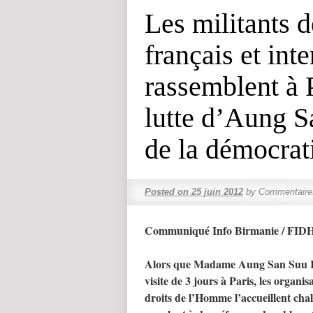
Les militants 
français et int
rassemblent à P
lutte d’Aung S
de la démocrat
Posted on
25 juin 2012
by
Commentaire
Communiqué Info Birmanie / FID
Alors que Madame Aung San Suu Ky
visite de 3 jours à Paris, les organi
droits de l’Homme l’accueillent cha