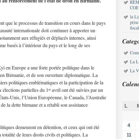
t au renforcement de l’état de droit en Birmanie.
REM
COE
la L
pris
t que le processus de transition en cours dans le pays
fisca
nauté internationale doit continuer à apporter un
 notamment aux réfugiés et déplacés internes, ainsi
Catego
e basés à l’intérieur du pays et le long de ses
Comm
La L
 en Europe a une forte portée politique dans le
La Vi
en Birmanie, et de son ouverture diplomatique. La
niers politiques emblématiques et la participation de la
Calen
 élections partielles du 1
avril ont été suivies par un
er
États-Unis, l’Union Européenne, le Canada, l’Australie
e la dette birmane et a rétabli son assistance
L
4
itiques demeurent en détention, et ceux qui ont été
totalité de leurs droits civils et politiques. La
11