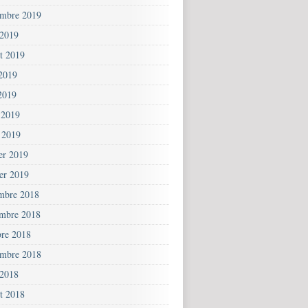
embre 2019
 2019
et 2019
 2019
2019
 2019
 2019
ier 2019
ier 2019
mbre 2018
mbre 2018
bre 2018
embre 2018
 2018
et 2018