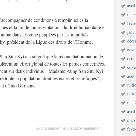
avril
mars
’accompagner de conditions à remplir, telles la
févr
iques et la fin de toutes violations du droit humanitaire et
janv
’Homme dans les zone peuplées par les minorités
déce
sky, président de la Ligue des droits de l’Homme.
nove
an Suu Kyi a souligné que la réconciliation nationale
octo
uièrent un effort global de toutes les parties concernées.
sept
uement sur deux individus – Madame Aung San Suu Kyi
août
e toute la population, dont les exilés et les réfugiés”, a
juill
nt d’Info Birmanie.
juin
mai 
avril
mars
févr
Le changement, en débattre maintenant
→