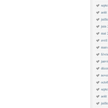
sept
août
juill
juin
mai 
avril
mars
févr
janv
déce
nove
octo
sept
août
juill