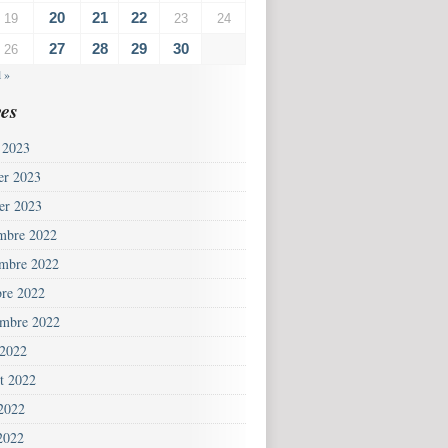
20
21
22
19
23
24
27
28
29
30
26
l »
es
 2023
ier 2023
ier 2023
mbre 2022
mbre 2022
bre 2022
embre 2022
 2022
et 2022
 2022
2022