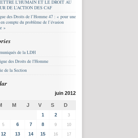
ETTRE L’HUMAIN ET LE DROIT AU
UR DE L’ACTION DES CAF
igue des Droits de l’Homme 47 : « pour une
e en compte du problème de l’évasion
le »
ries
uniqués de la LDH
igue des Droits de l'Homme
e de la Section
dar
juin 2012
M
M
J
V
S
D
1
2
3
6
7
8
5
9
10
12
13
14
15
16
17