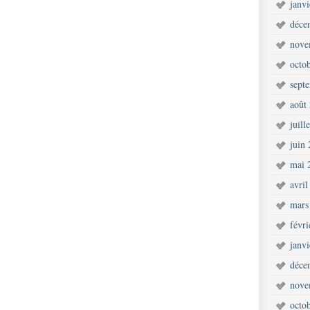
janv
déce
nove
octo
sept
août
juill
juin
mai 
avril
mars
févr
janv
déce
nove
octo