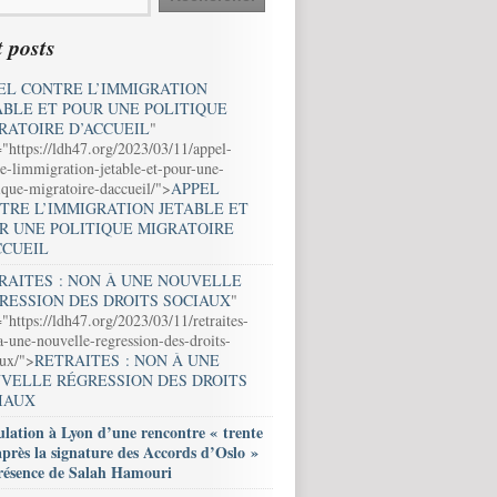
 posts
EL CONTRE L’IMMIGRATION
ABLE ET POUR UNE POLITIQUE
RATOIRE D’ACCUEIL
"
="https://ldh47.org/2023/03/11/appel-
e-limmigration-jetable-et-pour-une-
ique-migratoire-daccueil/">
APPEL
TRE L’IMMIGRATION JETABLE ET
R UNE POLITIQUE MIGRATOIRE
CCUEIL
RAITES : NON À UNE NOUVELLE
RESSION DES DROITS SOCIAUX
"
"https://ldh47.org/2023/03/11/retraites-
-une-nouvelle-regression-des-droits-
aux/">
RETRAITES : NON À UNE
VELLE RÉGRESSION DES DROITS
IAUX
lation à Lyon d’une rencontre « trente
après la signature des Accords d’Oslo »
résence de Salah Hamouri