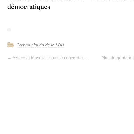
démocratiques
Communiqués de la LDH
←
Alsace et Moselle : sous le concordat…
Plus de garde à v