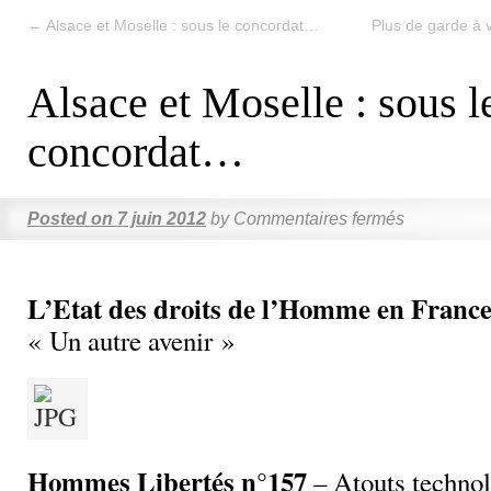
←
Alsace et Moselle : sous le concordat…
Plus de garde à v
Alsace et Moselle : sous l
concordat…
Posted on
7 juin 2012
by
Commentaires fermés
L’Etat des droits de l’Homme en France
« Un autre avenir »
Hommes Libertés n°157
– Atouts technol