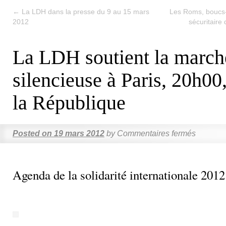
←
La LDH dans la presse du 9 au 15 mars
Les Roms, boucs-
2012
sécuritaire 
La LDH soutient la march
silencieuse à Paris, 20h00
la République
Posted on
19 mars 2012
by
Commentaires fermés
Agenda de la solidarité internationale 2012