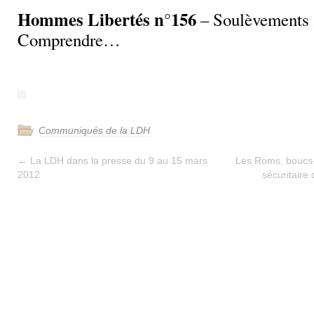
Hommes Libertés n°156
– Soulèvements 
Comprendre…
Communiqués de la LDH
←
La LDH dans la presse du 9 au 15 mars
Les Roms, boucs-
2012
sécuritaire 