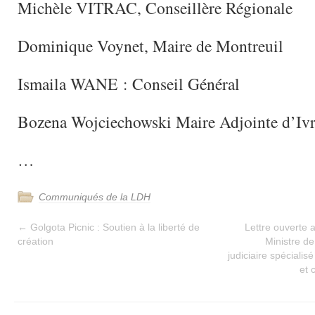
Michèle VITRAC, Conseillère Régionale
Dominique Voynet, Maire de Montreuil
Ismaila WANE : Conseil Général
Bozena Wojciechowski Maire Adjointe d’Iv
…
Communiqués de la LDH
←
Golgota Picnic : Soutien à la liberté de
Lettre ouverte
création
Ministre de
judiciaire spécialis
et 