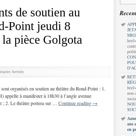
ts de soutien au
Recent
d-Point jeudi 8
APP
JET
MIG
la pièce Golgota
href
contr
polit
CON
POU
D’A
aires fermés
RET
RÉG
href=
sont organisés en soutien au théâtre du Rond-Point : 1.
non-a
 appelle à manifester à 18h30 à l’angle avenue
soci
 ; 2. Le théâtre portera sur …
Continue reading
→
NOU
SOC
Annu
ans 
en p