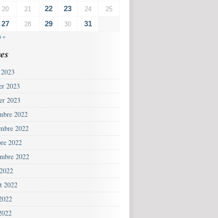
22
23
20
21
24
25
27
29
31
28
30
n »
es
 2023
ier 2023
ier 2023
mbre 2022
mbre 2022
bre 2022
embre 2022
 2022
et 2022
 2022
2022