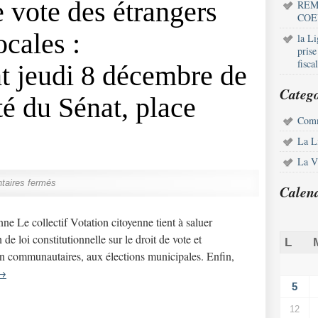
e vote des étrangers
REM
COE
ocales :
la L
pris
fisca
 jeudi 8 décembre de
Catego
té du Sénat, place
Comm
La L
La Vi
aires fermés
Calen
e Le collectif Votation citoyenne tient à saluer
de loi constitutionnelle sur le droit de vote et
L
 non communautaires, aux élections municipales. Enfin,
→
5
12