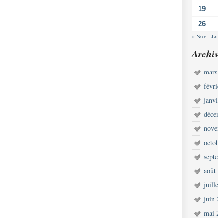
19
26
« Nov
Ja
Archiv
mars
févr
janv
déce
nove
octo
sept
août
juill
juin
mai 