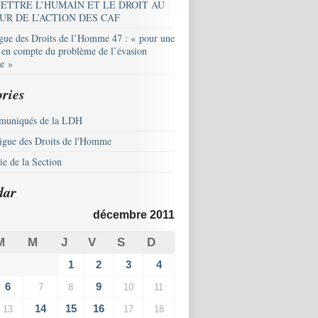
ETTRE L’HUMAIN ET LE DROIT AU
UR DE L’ACTION DES CAF
igue des Droits de l’Homme 47 : « pour une
e en compte du problème de l’évasion
le »
ries
uniqués de la LDH
igue des Droits de l'Homme
e de la Section
dar
décembre 2011
M
M
J
V
S
D
1
2
3
4
6
9
7
8
10
11
14
15
16
13
17
18