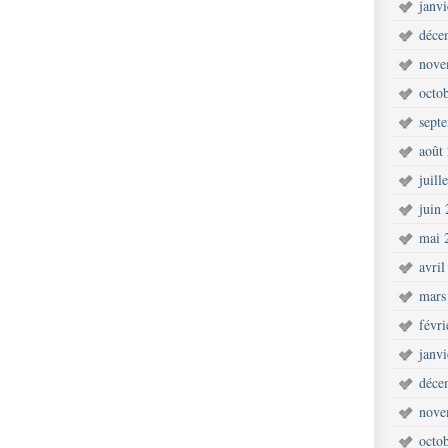
janv
déce
nove
octo
sept
août
juill
juin
mai 
avril
mars
févr
janv
déce
nove
octo