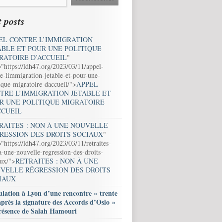
 posts
EL CONTRE L’IMMIGRATION
ABLE ET POUR UNE POLITIQUE
RATOIRE D’ACCUEIL
"
="https://ldh47.org/2023/03/11/appel-
e-limmigration-jetable-et-pour-une-
ique-migratoire-daccueil/">
APPEL
TRE L’IMMIGRATION JETABLE ET
R UNE POLITIQUE MIGRATOIRE
CCUEIL
RAITES : NON À UNE NOUVELLE
RESSION DES DROITS SOCIAUX
"
"https://ldh47.org/2023/03/11/retraites-
-une-nouvelle-regression-des-droits-
aux/">
RETRAITES : NON À UNE
VELLE RÉGRESSION DES DROITS
IAUX
lation à Lyon d’une rencontre « trente
après la signature des Accords d’Oslo »
résence de Salah Hamouri