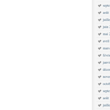
sept
août
juill
juin
mai 
avril
mars
févr
janv
déce
nove
octo
sept
août
juill