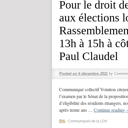
Pour le droit d
aux élections l
Rassemblement
13h à 15h à cô
Paul Claudel
Posted on
6 décembre 2011
by
Comment
Communiqué collectif Votation citoyenn
l’examen par le Sénat de la proposition 
d’éligibilité des résidents étrangers,
après trente ans …
Continue reading
Communiqués de la LDH