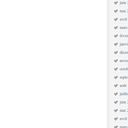
juin
mai 
avril
mars
févr
janv
déce
nove
octo
sept
août
juill
juin
mai 
avril
mars