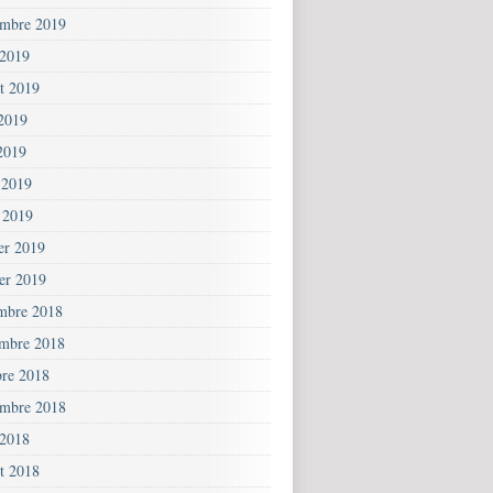
embre 2019
 2019
et 2019
 2019
2019
 2019
 2019
ier 2019
ier 2019
mbre 2018
mbre 2018
bre 2018
embre 2018
 2018
et 2018