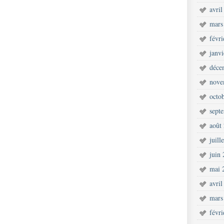
avril
mars
févr
janv
déce
nove
octo
sept
août
juill
juin
mai 
avril
mars
févr