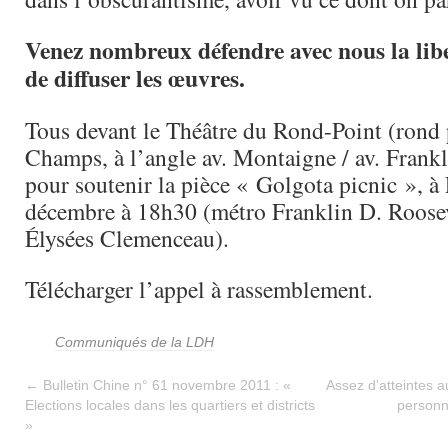
Venez nombreux défendre avec nous la libe
de diffuser les œuvres.
Tous devant le Théâtre du Rond-Point (rond 
Champs, à l’angle av. Montaigne / av. Frankl
pour soutenir la pièce « Golgota picnic », à P
décembre à 18h30 (métro Franklin D. Roose
Élysées Clemenceau).
Télécharger l’appel à rassemblement.
Communiqués de la LDH
←
Bulletin Chine n° 61 novembre 2011 : «
Assez d’atteintes au
Elections locales dans les quartiers et districts
personn
»