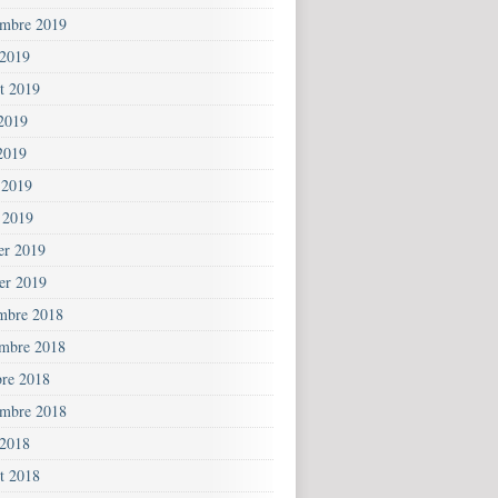
embre 2019
 2019
et 2019
 2019
2019
 2019
 2019
ier 2019
ier 2019
mbre 2018
mbre 2018
bre 2018
embre 2018
 2018
et 2018