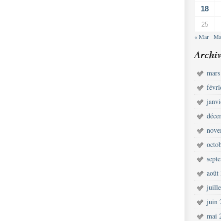
18
25
« Mar
Ma
Archiv
mars
févr
janv
déce
nove
octo
sept
août
juill
juin
mai 