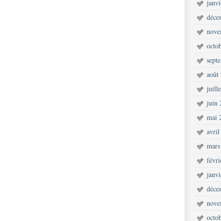
janv
déce
nove
octo
sept
août
juill
juin
mai 
avril
mars
févr
janv
déce
nove
octo