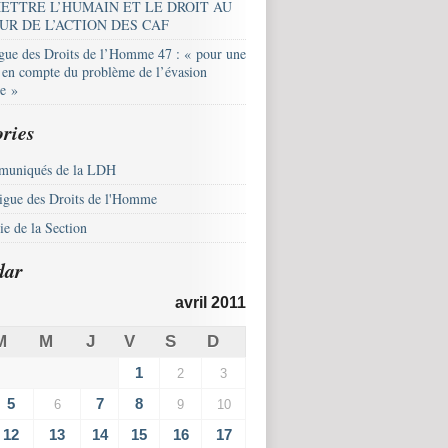
ETTRE L’HUMAIN ET LE DROIT AU
UR DE L’ACTION DES CAF
igue des Droits de l’Homme 47 : « pour une
e en compte du problème de l’évasion
le »
ries
uniqués de la LDH
igue des Droits de l'Homme
e de la Section
dar
avril 2011
M
M
J
V
S
D
1
2
3
5
7
8
6
9
10
12
13
14
15
16
17