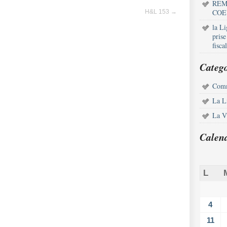
REM
COE
H&L 153
→
la L
pris
fisca
Catego
Comm
La L
La Vi
Calen
L
4
11