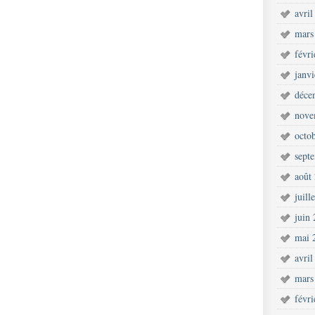
avril
mars
févr
janv
déce
nove
octo
sept
août
juill
juin
mai 
avril
mars
févr