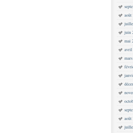
sept
août
juill
juin
mai 
avril
mars
févr
janv
déce
nove
octo
sept
août
juill