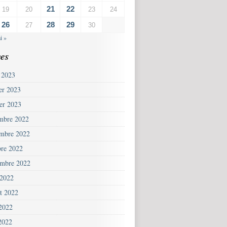
21
22
19
20
23
24
26
28
29
27
30
i »
es
 2023
ier 2023
ier 2023
mbre 2022
mbre 2022
bre 2022
embre 2022
 2022
et 2022
 2022
2022