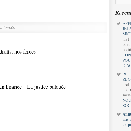
Recent
APP
s fermés
JET
MIG
href
contr
polit
roits, nos forces
CON
POU
D’A
RET
RÉG
href=
en France
– La justice bafouée
non-a
soci
NOU
SOC
Annu
ans 
en p