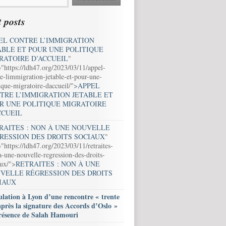
 posts
EL CONTRE L’IMMIGRATION
ABLE ET POUR UNE POLITIQUE
RATOIRE D’ACCUEIL
"
="https://ldh47.org/2023/03/11/appel-
e-limmigration-jetable-et-pour-une-
ique-migratoire-daccueil/">
APPEL
TRE L’IMMIGRATION JETABLE ET
R UNE POLITIQUE MIGRATOIRE
CCUEIL
RAITES : NON À UNE NOUVELLE
RESSION DES DROITS SOCIAUX
"
"https://ldh47.org/2023/03/11/retraites-
-une-nouvelle-regression-des-droits-
aux/">
RETRAITES : NON À UNE
VELLE RÉGRESSION DES DROITS
IAUX
lation à Lyon d’une rencontre « trente
après la signature des Accords d’Oslo »
résence de Salah Hamouri