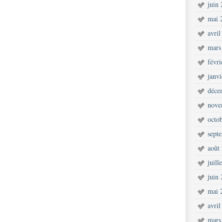
juin
mai 
avril
mars
févr
janv
déce
nove
octo
sept
août
juill
juin
mai 
avril
mars