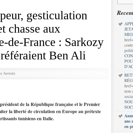
Recent
 peur, gesticulation
APP
et chasse aux
JET
MIG
le-de-France : Sarkozy
href
contr
polit
référaient Ben Ali
CON
POU
D’A
s fermés
RET
RÉG
href=
non-a
soci
NOU
 président de la République française et le Premier
SOC
miter la liberté de circulation en Europe au prétexte
Annu
rtissants tunisiens en Italie.
ans 
en p