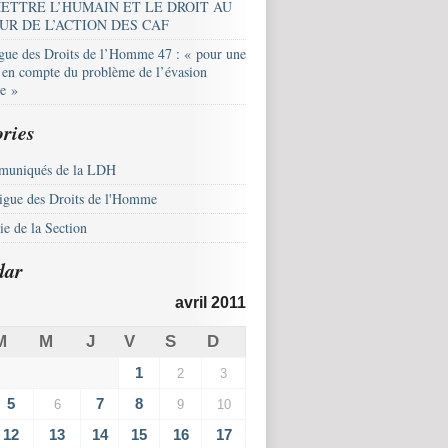
ETTRE L’HUMAIN ET LE DROIT AU
UR DE L’ACTION DES CAF
igue des Droits de l’Homme 47 : « pour une
e en compte du problème de l’évasion
le »
ries
uniqués de la LDH
igue des Droits de l'Homme
e de la Section
dar
avril 2011
M
M
J
V
S
D
1
2
3
5
7
8
6
9
10
12
13
14
15
16
17