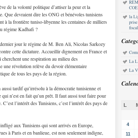
REM
e de la volonté politique d’attiser la peur et la
COE
e. Que devraient dire les ONG et bénévoles tunisiens
la L
t à la frontière tuniso-libyenne les centaines de milliers
pris
fisca
 du régime Kadhafi ?
Catego
dernier jour le régime de M. Ben Ali, Nicolas Sarkozy
contre cette dictature. Accueillir dignement en France et
Comm
i cherchent une respiration au milieu des
La L
e une révolution relève du devoir élémentaire
La Vi
itique de tous les pays de la région.
Calen
 aussi tardif qu’irrésolu à la démocratie tunisienne et
ui n’est en fait qu’un prêt. Il faut aussi tout faire pour
C’est l’intérêt des Tunisiens, c’est l’intérêt des pays de
L
4
 infligé aux Tunisiens qui sont arrivés en Europe,
 rues à Paris et en banlieue, est non seulement indigne,
11