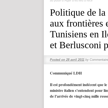
au putsh d’Alger a eu lieu à Nice
Politique de la
aux frontières 
Tunisiens en I
et Berlusconi p
Posted on
28 avril 2011
by
Commentaire
Communiqué LDH
Il est profondément indécent que le
ministre italien s’entendent pour li
de l’arrivée de vingt-cinq mille resso