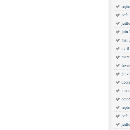
sept
août
juill
juin
mai 
avril
mars
févr
janv
déce
nove
octo
sept
août
juill