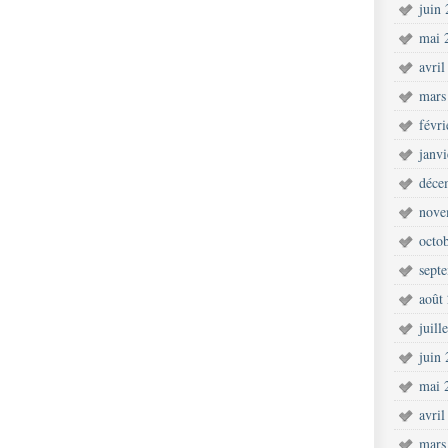
juin
mai 
avril
mars
févr
janv
déce
nove
octo
sept
août
juill
juin
mai 
avril
mars