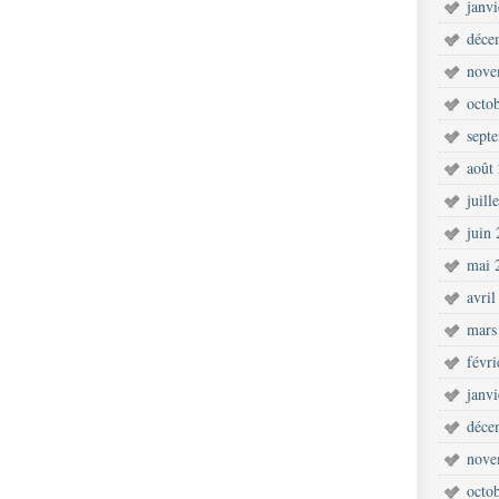
janv
déce
nove
octo
sept
août
juill
juin
mai 
avril
mars
févr
janv
déce
nove
octo