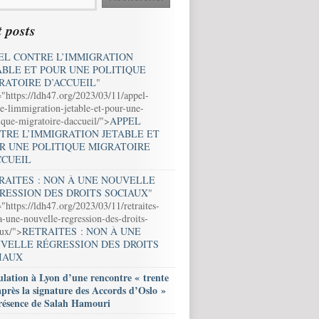
 posts
EL CONTRE L’IMMIGRATION
ABLE ET POUR UNE POLITIQUE
RATOIRE D’ACCUEIL
"
="https://ldh47.org/2023/03/11/appel-
e-limmigration-jetable-et-pour-une-
ique-migratoire-daccueil/">
APPEL
TRE L’IMMIGRATION JETABLE ET
R UNE POLITIQUE MIGRATOIRE
CCUEIL
RAITES : NON À UNE NOUVELLE
RESSION DES DROITS SOCIAUX
"
"https://ldh47.org/2023/03/11/retraites-
-une-nouvelle-regression-des-droits-
aux/">
RETRAITES : NON À UNE
VELLE RÉGRESSION DES DROITS
IAUX
lation à Lyon d’une rencontre « trente
après la signature des Accords d’Oslo »
résence de Salah Hamouri