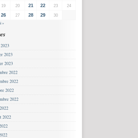
21
22
19
20
23
24
26
28
29
27
30
i »
es
 2023
ier 2023
ier 2023
mbre 2022
mbre 2022
bre 2022
embre 2022
 2022
et 2022
 2022
2022