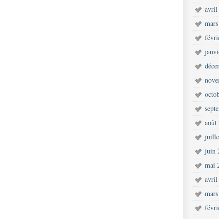
avril
mars
févr
janv
déce
nove
octo
sept
août
juill
juin
mai 
avril
mars
févr