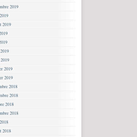
embre 2019
 2019
et 2019
 2019
2019
 2019
 2019
ier 2019
ier 2019
mbre 2018
mbre 2018
bre 2018
embre 2018
 2018
et 2018