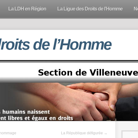
La LDH en Région
La Ligue des Droits de l’Homme
N
droits de l’Homme
un hommage
La République défigurée
→