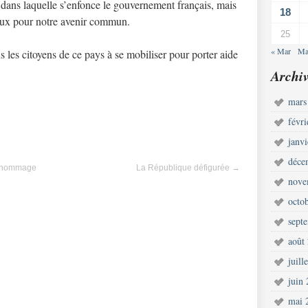
 dans laquelle s’enfonce le gouvernement français, mais
18
eux pour notre avenir commun.
25
« Mar
Ma
 les citoyens de ce pays à se mobiliser pour porter aide
Archiv
mars
févr
janv
déce
un hommage
La République défigurée
→
nove
octo
sept
août
juill
juin
mai 